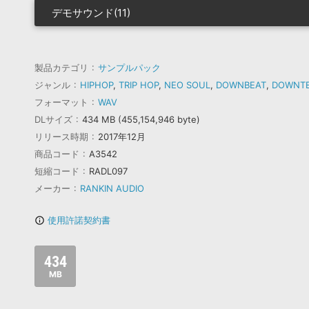
デモサウンド(11)
製品カテゴリ
サンプルパック
ジャンル
HIPHOP
,
TRIP HOP
,
NEO SOUL
,
DOWNBEAT
,
DOWNT
フォーマット
WAV
DLサイズ
434 MB (455,154,946 byte)
リリース時期
2017年12月
商品コード
A3542
短縮コード
RADL097
メーカー
RANKIN AUDIO
使用許諾契約書
info_outline
434
MB