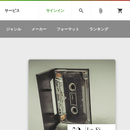
CK
SPITFIRE AUDIO
VIENNA
search
attach_file
shopping_cart
サービス
サインイン
BSTEP
ELECTRONICA
EDM
ソフトウェア／ツール »
SONICWIREブログ »
お問い合わせ »
ジャンル
メーカー
フォーマット
ランキング
のための無
ボーカルパートの制作が自由自在な、次世代
W
効果音
BGM
型ボーカル・エディタ
製品一覧
テクニカルサポート窓口
カテゴリ
製品購入前のご質問・ご相談
メーカー
ランキング