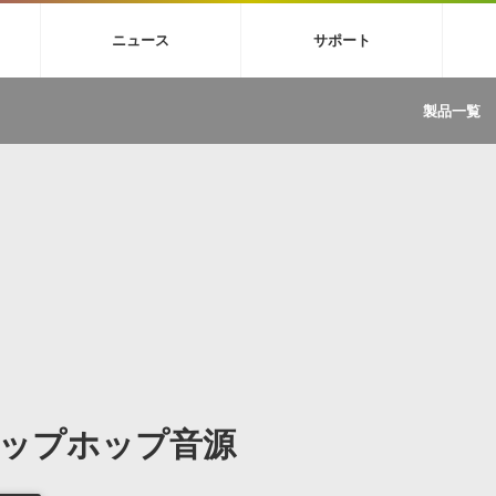
4X
巡音ルカ V4X
MEIKO V3
KAITO V3
VOCALOID
TOONTRA
ニュース
サポート
イセンスフリーBGM
サンプルパックを試そう
ボーカル抜き出し
DU
FAQ »
イン・エフェクト »
イド »
サンプルパック »
ニュースレター »
TRANCE
MUTANT
ROUTER.FM
SONOCA
製品一覧
サウンド素材の効率的な一元管理
ュージシャン向けの楽曲配信流通サ
Piapro Studio / Vocaloid4関連
イン・エフェクト
サンプルパック
ソフトウェア／ツール
DA
償ソフトウェア
者ガイド
製品一覧
バックナンバー一覧
初音ミク V4X関連
ュー一覧
パックを体験してみよう
ジャンル
購読のお申し込み
EZdrummer 3関連
一覧
メーカー
VIENNA関連
ンガー・ラインナップ
グ
フォーマット
イセンシング・サービス
オンラインストアガイド
ランキング
プロセッシング・サービス
ヘルプ
や要件に応じたBGM/効果音の新
クを試そう！
ライセンス提供
BGM »
»
製品一覧
ジャンル
ップホップ音源
メーカー
ランキング
グ
シングルBGM
効果音