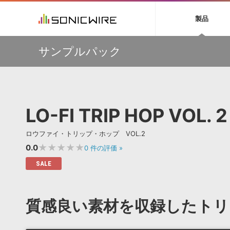
初音ミク NT
鏡音リン・レン V
製品
EZ DRUMMER 3
SERUM
ラ
ソフト音源 »
キャンペーン »
製品サポート情報 »
プラグ
特集 »
DTMガ
サンプルパック
音楽ダウンロードカード製作サービス
独立系ミ
ソフト音源
プラグ
製品一覧
【50％OFF】Soundiron 期間限定セール！人気のクワイ
VOCALOID4 ENGINE製品サポート
製品一覧
特集一覧
DTM初心
ービス
ヤ音源、ストリングス音源が特別価格！
EZ DRUMMER ENGINE製品サポート
楽器＆カテゴリ
カテゴリ
インタビ
サンプル
Audiomodern Summer Sale！全製品35％OFF！
KONTAKT PLAYER 5製品サポート
メーカー
メーカー
TIPS記事
万物を創造するシンセ『Avenger 2』や拡張音源が
VIENNA INSTRUMENTS製品サポート
バーチャルシ
33％OFF！Vengeance Soundサマーセール！
エンジン
ランキン
APS
SLS
LO-FI TRIP HOP VOL. 2
サウンド・ラ
【AudioThing】古典的なラテン・サウンドを収録した
ランキング
『LATIN PERCUSSION』が51％OFF！
オーディオ・
BGMやセリフの抽出・削除を実現する音声
製品の仕様
【HEAVYOCITY】サマーセール Reloaded！シネマティ
サンプルパッ
ロウファイ・トリップ・ホップ VOL.2
分離サービス
規制作・
ック音源 / エフェクト最大75%OFF！
★★★★★
0.0
0
件の評価
»
DAW »
効果音 
SALE
Ableton Live
製品一覧
Bitwig
カテゴリ
質感良い素材を収録したトリ
Cubase
メーカー
FL Studio
ランキン
SoundBridge
シングル