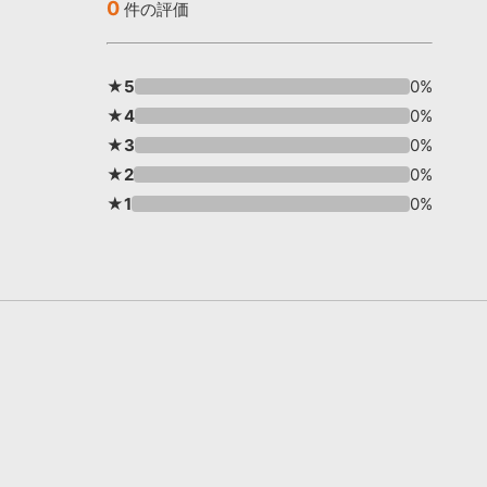
0
件の評価
★5
0%
★4
0%
★3
0%
★2
0%
★1
0%