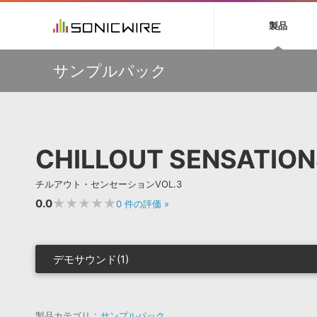
初音ミク NT
鏡音リン・レン V
製品
EZ DRUMMER 3
SERUM
ラ
ソフト音源 »
キャンペーン »
製品サポート情報 »
プラグ
特集 »
DTMガ
サンプルパック
音楽ダウンロードカード製作サービス
独立系ミ
ソフト音源
プラグ
製品一覧
【50％OFF】Soundiron 期間限定セール！人気のクワイ
VOCALOID4 ENGINE製品サポート
製品一覧
特集一覧
DTM初心
ービス
ヤ音源、ストリングス音源が特別価格！
EZ DRUMMER ENGINE製品サポート
楽器＆カテゴリ
カテゴリ
インタビ
サンプル
Audiomodern Summer Sale！全製品35％OFF！
KONTAKT PLAYER 5製品サポート
メーカー
メーカー
TIPS記事
万物を創造するシンセ『Avenger 2』や拡張音源が
VIENNA INSTRUMENTS製品サポート
バーチャルシ
33％OFF！Vengeance Soundサマーセール！
エンジン
ランキン
APS
SLS
CHILLOUT SENSATION
サウンド・ラ
【AudioThing】古典的なラテン・サウンドを収録した
ランキング
『LATIN PERCUSSION』が51％OFF！
オーディオ・
BGMやセリフの抽出・削除を実現する音声
製品の仕様
【HEAVYOCITY】サマーセール Reloaded！シネマティ
サンプルパッ
チルアウト・センセーションVOL.3
分離サービス
規制作・
ック音源 / エフェクト最大75%OFF！
★★★★★
0.0
0
件の評価
»
DAW »
効果音 
Ableton Live
製品一覧
デモサウンド(1)
Bitwig
カテゴリ
Cubase
メーカー
FL Studio
ランキン
SoundBridge
製品カテゴリ
サンプルパック
シングル