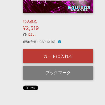
税込価格
¥2,519
125pt
(現地定価：GBP 10.79)
info
カートに入れる
ブックマーク