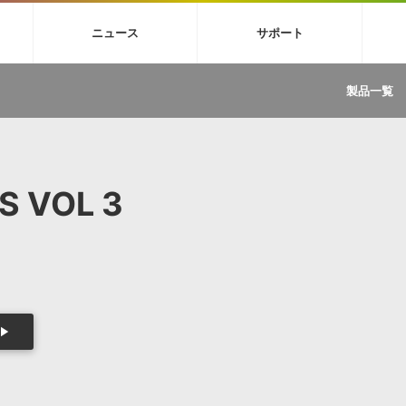
4X
巡音ルカ V4X
MEIKO V3
KAITO V3
VOCALOID
TOONTRA
ニュース
サポート
イセンスフリーBGM
サンプルパックを試そう
ボーカル抜き出し
DU
FAQ »
イン・エフェクト »
イド »
サンプルパック »
ニュースレター »
TRANCE
MUTANT
ROUTER.FM
SONOCA
製品一覧
サウンド素材の効率的な一元管理
ュージシャン向けの楽曲配信流通サ
Piapro Studio / Vocaloid4関連
イン・エフェクト
サンプルパック
ソフトウェア／ツール
DA
償ソフトウェア
者ガイド
製品一覧
バックナンバー一覧
初音ミク V4X関連
ュー一覧
パックを体験してみよう
ジャンル
購読のお申し込み
EZdrummer 3関連
一覧
メーカー
VIENNA関連
ンガー・ラインナップ
グ
フォーマット
S VOL 3
イセンシング・サービス
オンラインストアガイド
ランキング
プロセッシング・サービス
ヘルプ
や要件に応じたBGM/効果音の新
クを試そう！
ライセンス提供
BGM »
»
製品一覧
ジャンル
メーカー
ランキング
グ
シングルBGM
効果音