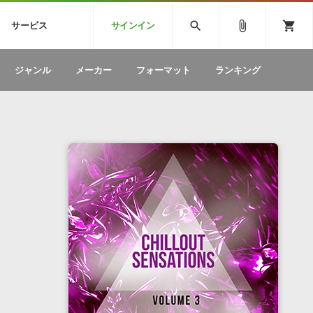
CK
SPITFIRE AUDIO
VIENNA
search
attach_file
shopping_cart
サービス
サインイン
BSTEP
ELECTRONICA
EDM
ソフトウェア／ツール »
SONICWIREブログ »
お問い合わせ »
ジャンル
メーカー
フォーマット
ランキング
のための無
ボーカルパートの制作が自由自在な、次世代
W
効果音
BGM
型ボーカル・エディタ
製品一覧
テクニカルサポート窓口
カテゴリ
製品購入前のご質問・ご相談
メーカー
ランキング