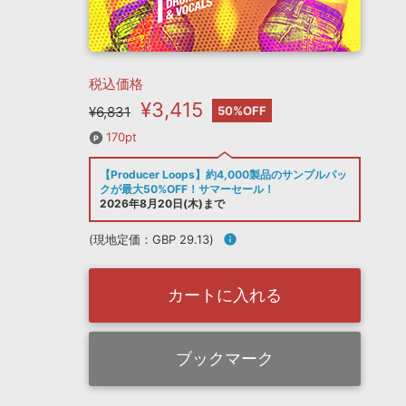
税込価格
¥3,415
¥6,831
50%OFF
170pt
【Producer Loops】約4,000製品のサンプルパッ
クが最大50%OFF！サマーセール！
2026年8月20日(木)まで
(現地定価：GBP 29.13)
info
カートに入れる
ブックマーク