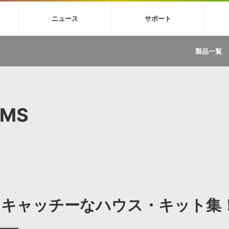
4X
巡音ルカ V4X
MEIKO V3
KAITO V3
VOCALOID
TOONTRA
ニュース
サポート
イセンスフリーBGM
サンプルパックを試そう
ボーカル抜き出し
DU
FAQ »
イン・エフェクト »
イド »
サンプルパック »
ニュースレター »
TRANCE
MUTANT
ROUTER.FM
SONOCA
製品一覧
サウンド素材の効率的な一元管理
ュージシャン向けの楽曲配信流通サ
Piapro Studio / Vocaloid4関連
イン・エフェクト
サンプルパック
ソフトウェア／ツール
DA
償ソフトウェア
者ガイド
製品一覧
バックナンバー一覧
初音ミク V4X関連
ュー一覧
パックを体験してみよう
ジャンル
購読のお申し込み
EZdrummer 3関連
一覧
メーカー
VIENNA関連
ンガー・ラインナップ
グ
フォーマット
EMS
イセンシング・サービス
オンラインストアガイド
ランキング
プロセッシング・サービス
ヘルプ
や要件に応じたBGM/効果音の新
クを試そう！
ライセンス提供
BGM »
»
製品一覧
ジャンル
たキャッチーなハウス・キット集
メーカー
ランキング
グ
シングルBGM
効果音