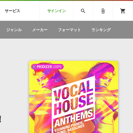
CK
SPITFIRE AUDIO
VIENNA
search
attach_file
shopping_cart
サービス
サインイン
BSTEP
ELECTRONICA
EDM
ソフトウェア／ツール »
SONICWIREブログ »
お問い合わせ »
ジャンル
メーカー
フォーマット
ランキング
のための無
ボーカルパートの制作が自由自在な、次世代
W
効果音
BGM
型ボーカル・エディタ
製品一覧
テクニカルサポート窓口
カテゴリ
製品購入前のご質問・ご相談
メーカー
ランキング
！