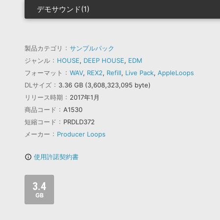
デモサウンド(1)
製品カテゴリ
サンプルパック
ジャンル
HOUSE
,
DEEP HOUSE
,
EDM
フォーマット
WAV
,
REX2
,
Refill
,
Live Pack
,
AppleLoops
DLサイズ
3.36 GB (3,608,323,095 byte)
リリース時期
2017年1月
商品コード
A1530
短縮コード
PRDLD372
メーカー
Producer Loops
使用許諾契約書
info_outline
3.4
GB