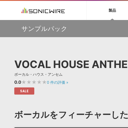
初音ミク NT
鏡音リン・レン V
製品
EZ DRUMMER 3
SERUM
ラ
ソフト音源 »
キャンペーン »
製品サポート情報 »
プラグ
特集 »
DTMガ
サンプルパック
音楽ダウンロードカード製作サービス
独立系ミ
ソフト音源
プラグ
製品一覧
万物を創造するシンセ『Avenger 2』や拡張音源が
VOCALOID4 ENGINE製品サポート
製品一覧
特集一覧
DTM初心
ービス
33％OFF！Vengeance Soundサマーセール！
EZ DRUMMER ENGINE製品サポート
楽器＆カテゴリ
カテゴリ
インタビ
サンプル
【AudioThing】古典的なラテン・サウンドを収録した
KONTAKT PLAYER 5製品サポート
メーカー
『LATIN PERCUSSION』が51％OFF！
メーカー
TIPS記事
VIENNA INSTRUMENTS製品サポート
バーチャルシ
【HEAVYOCITY】サマーセール Reloaded！シネマティ
エンジン
ランキン
APS
SLS
VOCAL HOUSE ANTH
ック音源 / エフェクト最大75%OFF！
サウンド・ラ
ランキング
ウクレレなど”夏”を感じるAmple Soundの音源が最大
オーディオ・
45％OFF！3製品がお得に手に入るバンドルも販売中！
BGMやセリフの抽出・削除を実現する音声
製品の仕様
サンプルパッ
ボーカル・ハウス・アンセム
分離サービス
規制作・
挿すだけでOK！今年1番売れてるリミッター『The God
Particle』など、Cradle製品が20%OFF！
★★★★★
0.0
0
件の評価
»
DAW »
効果音 
SALE
Ableton Live
製品一覧
Bitwig
カテゴリ
ボーカルをフィーチャーし
Cubase
メーカー
FL Studio
ランキン
SoundBridge
シングル