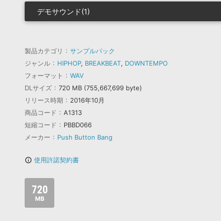
デモサウンド(1)
製品カテゴリ
サンプルパック
ジャンル
HIPHOP
,
BREAKBEAT
,
DOWNTEMPO
フォーマット
WAV
DLサイズ
720 MB (755,667,699 byte)
リリース時期
2016年10月
商品コード
A1313
短縮コード
PBBD066
メーカー
Push Button Bang
使用許諾契約書
info_outline
720
MB