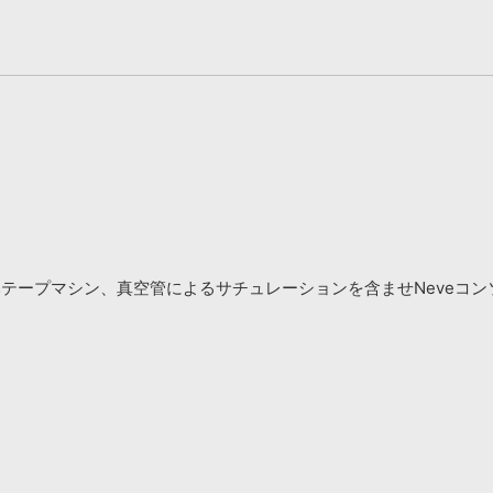
り込みテープマシン、真空管によるサチュレーションを含ませNeveコ