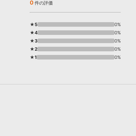
0
件の評価
★5
0%
★4
0%
★3
0%
★2
0%
★1
0%