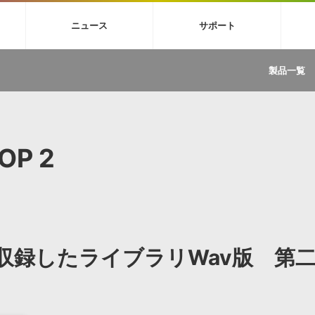
4X
巡音ルカ V4X
MEIKO V3
KAITO V3
VOCALOID
TOONTRA
ニュース
サポート
イセンスフリーBGM
サンプルパックを試そう
ボーカル抜き出し
DU
FAQ »
イン・エフェクト »
イド »
サンプルパック »
ニュースレター »
TRANCE
MUTANT
ROUTER.FM
SONOCA
製品一覧
サウンド素材の効率的な一元管理
ュージシャン向けの楽曲配信流通サ
Piapro Studio / Vocaloid4関連
イン・エフェクト
サンプルパック
ソフトウェア／ツール
DA
償ソフトウェア
者ガイド
製品一覧
バックナンバー一覧
初音ミク V4X関連
ュー一覧
パックを体験してみよう
ジャンル
購読のお申し込み
EZdrummer 3関連
一覧
メーカー
VIENNA関連
ンガー・ラインナップ
グ
フォーマット
OP 2
イセンシング・サービス
オンラインストアガイド
ランキング
プロセッシング・サービス
ヘルプ
や要件に応じたBGM/効果音の新
クを試そう！
ライセンス提供
BGM »
»
製品一覧
量収録したライブラリWav版 第
ジャンル
メーカー
ランキング
グ
シングルBGM
効果音