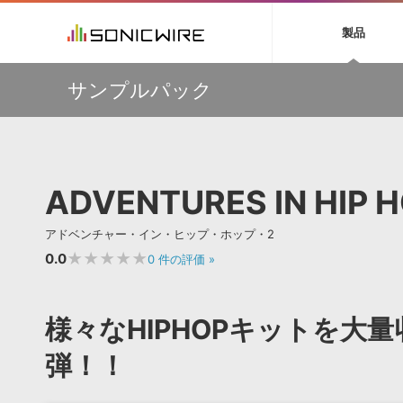
初音ミク NT
鏡音リン・レン V
製品
EZ DRUMMER 3
SERUM
ラ
ソフト音源 »
キャンペーン »
製品サポート情報 »
プラグ
特集 »
DTMガ
サンプルパック
音楽ダウンロードカード製作サービス
独立系ミ
ソフト音源
プラグ
製品一覧
【50％OFF】Soundiron 期間限定セール！人気のクワイ
VOCALOID4 ENGINE製品サポート
製品一覧
特集一覧
DTM初心
ービス
ヤ音源、ストリングス音源が特別価格！
EZ DRUMMER ENGINE製品サポート
楽器＆カテゴリ
カテゴリ
インタビ
サンプル
Audiomodern Summer Sale！全製品35％OFF！
KONTAKT PLAYER 5製品サポート
メーカー
メーカー
TIPS記事
万物を創造するシンセ『Avenger 2』や拡張音源が
VIENNA INSTRUMENTS製品サポート
バーチャルシ
33％OFF！Vengeance Soundサマーセール！
エンジン
ランキン
APS
SLS
ADVENTURES IN HIP H
サウンド・ラ
【AudioThing】古典的なラテン・サウンドを収録した
ランキング
『LATIN PERCUSSION』が51％OFF！
オーディオ・
BGMやセリフの抽出・削除を実現する音声
製品の仕様
【HEAVYOCITY】サマーセール Reloaded！シネマティ
サンプルパッ
アドベンチャー・イン・ヒップ・ホップ・2
分離サービス
規制作・
ック音源 / エフェクト最大75%OFF！
★★★★★
0.0
0
件の評価
»
DAW »
効果音 
Ableton Live
製品一覧
様々なHIPHOPキットを大
Bitwig
カテゴリ
Cubase
弾！！
メーカー
FL Studio
ランキン
SoundBridge
シングル