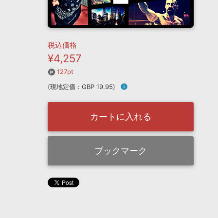
税込価格
¥4,257
127pt
(現地定価：GBP 19.95)
info
カートに入れる
ブックマーク