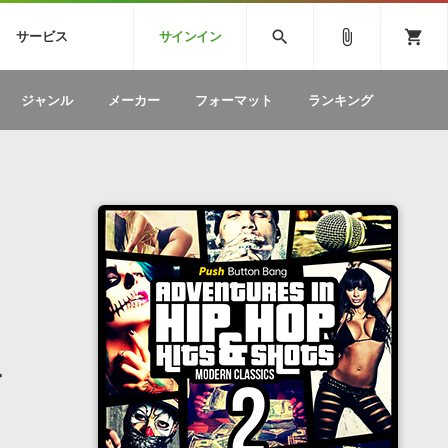
CK
SPITFIRE AUDIO
VIENNA
search
attach_file
shopping_cart
サービス
サインイン
BSTEP
ELECTRONICA
EDM
ソフトウェア／ツール »
SONICWIREブログ »
お問い合わせ »
ジャンル
メーカー
フォーマット
ランキング
のための無
ボーカルパートの制作が自由自在な、次世代
W
効果音
BGM
型ボーカル・エディタ
製品一覧
テクニカルサポート窓口
カテゴリ
製品購入前のご質問・ご相談
メーカー
ランキング
二