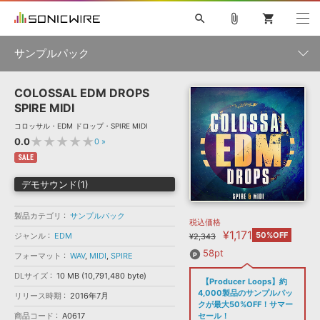
search
attach_file
shopping_cart
サンプルパック
COLOSSAL EDM DROPS
初音ミク NT
鏡音リン・レン V4X
巡音ルカ V4X
MEIKO V3
製品一覧
ソフト音源 »
SPIRE MIDI
KAITO V3
VOCALOID
TOONTRACK
SPITFIRE AUDIO
コロッサル・EDM ドロップ・SPIRE MIDI
VIENNA
EZ DRUMMER 3
SERUM
ライセンスフリーBGM
★★★★★
0.0
0
»
プラグイン・エフェクト »
サンプルパックを試そう
ボーカル抜き出し
DUBSTEP
ジャンル
キャンペーン »
SALE
ELECTRONICA
EDM
TRANCE
MUTANT
ROUTER.FM
デモサウンド(1)
SONOCA
サンプルパック »
特集 »
製品サポート情報 »
メーカー
製品カテゴリ
サンプルパック
税込価格
ソフト音源
プラグイン・エフェクト
サンプルパック
¥1,171
ソフトウェア／ツール »
50%OFF
ジャンル
EDM
¥2,343
ニュースレター »
DTMガイド »
ソフトウェア／ツール
DAW
効果音
BGM
58pt
フォーマット
WAV
,
MIDI
,
SPIRE
音楽カード
製作サービス
フォーマット
DLサイズ
10 MB (10,791,480 byte)
DAW »
【Producer Loops】約
SONICWIREブログ »
FAQ »
4,000製品のサンプルパッ
リリース時期
2016年7月
楽曲配信流通
サービス
クが最大50%OFF！サマー
ランキング
商品コード
A0617
セール！