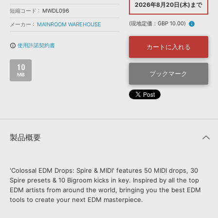
効果音 »
2026年8月20日(木)まで
お問い合わせ »
短縮コード
MWDL096
無償のサウンド
管理ソフト
(現地定価：GBP 10.00)
info
メーカー
MAINROOM WAREHOUSE
BGM »
次世代型
ボーカル・エディタ
使用許諾契約書
info_outline
カートに入れる
10
APS
ブックマーク
映像のBGM・
セリフを音声分離
MB
SLS
音素材の制作・
ライセンス提供
製品概要
'Colossal EDM Drops: Spire & MIDI' features 50 MIDI drops, 30
Spire presets & 10 Bigroom kicks in key. Inspired by all the top
EDM artists from around the world, bringing you the best EDM
tools to create your next EDM masterpiece.