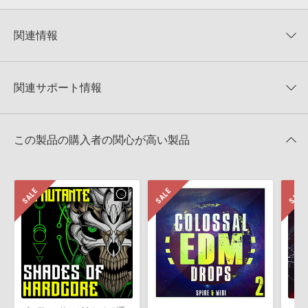
0
件の評価
KONTAKTフォーマットについて：
サンプルパック製品の
★5
0%
KONTAKTフォーマットは、
製品版KONTAKT（別売）
に読み込ん
関連情報
★4
0%
でお使いいただけます。無償版のKONTAKT PLAYERではお使いい
★3
0%
ただけませんので、ご注意ください。また、「ライブラリ・タブ」
【Producer Loops】約4,000タイトルのサンプルパックが最大
★2
0%
への表示にも対応しておりません。
50%OFF！サマーセール！
★1
0%
関連サポート情報
4GBを超えるデータに関するご注意：
FAT32でフォーマットされた
MAINROOM WAREHOUSE 製品一覧
HDDには、1ファイル4GBを超えるデータを格納することができま
レビューをもっと見る »
せん。データ容量が4GBを超えるダウンロード製品をご購入いただ
COLOSSAL EDM DROPS SPIRE MIDIのサポート情報
Reveal Sound社『SPIRE』のプリセット追加方法
きます際には、NTFSやHFS＋でフォーマットされたHDDをご用意
この製品の購入者の関心が高い製品
いただく必要がございます。
2022.06.06
製品の購入手続き完了後、受注確認メールとシリアルナンバーをお
MIDI形式サンプルパックの追加方法
知らせするメールの2通が送信されます。メールに記載されており
ます説明に沿って、製品のダウンロード／導入を行って下さい。
2022.06.06
サンプルパック製品には、原則として日本語版操作マニュアルをご
マークのついた情報は、該当する製品のご購入ユーザー様専用となって
用意しておりません。ご購入後のご不明点や詳細に関するお問い合
おります。ご覧頂くには、該当する製品をご購入頂く必要がございます。
わせなどは
テクニカルサポート
までご連絡ください。
デモソングは、製品収録サウンドを使ってできることを紹介するた
COLOSSAL EDM DROPS SPIRE MIDIのサポート情報
めのデモンストレーション用の楽曲です。原則として、デモソング
そのものをお使いいただくことはできません。また、デモソングを
構成する全てのサウンドが、サンプルパックに含まれていることを