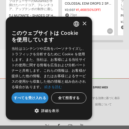
プロデューサーのMutanteが手
プロ
COLOSSAL EDM DROPS 2 SPIRE AND MIDI
保証するものではありません。
掛けたハードコア、フレンチコ
した
ア、アップテンポの制作に適し
128
¥2,937
¥1,468(50%OFF)
ダウンロード製品という性質上、一切の返品・返金はお受け付け致
たサウンドを収録
73pt
DJ MUTANTE - SHADES OF HARDCORE
しかねます。
×
¥3,619
¥2,533(30%OFF)
¥2,4
75pt
6
このウェブサイトは Cookie
ENGLISH
を使用しています
JAPANESE
当社はコンテンツや広告をパーソナライズし、
トラフィックを分析するために Cookie を使用
します。また、当社は、お客様による当社サイ
トの使用に関する情報を広告および分析パート
ナーと共有します。これらの情報は、お客様が
提供した他の情報、またはお客様によるサービ
スの使用から収集した他の情報と組み合わされ
る場合があります。
続きを読む
サンプルパック
COLOSSAL EDM DROPS SPIRE MIDI
すべてを受け入れる
全て拒否する
会社概要
環境保護（CSR）への取り組み
特定商取引に関する法律に基づく表示
サイト動作環境
利用規約
個人情報の保護について
採用について
詳細を表示