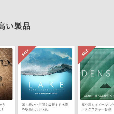
高い製品
そう
落ち着いた空間を表現する水音
霧や霞をイメージし
集！
を収録したSFX集
／テクスチャー音源