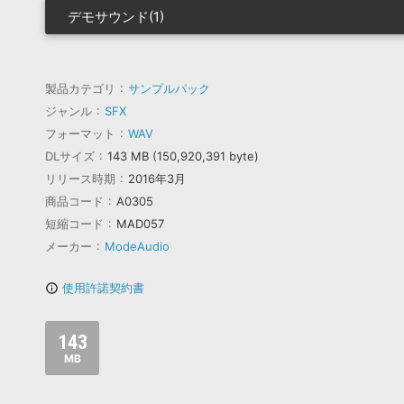
デモサウンド(1)
製品カテゴリ
サンプルパック
ジャンル
SFX
フォーマット
WAV
DLサイズ
143 MB (150,920,391 byte)
リリース時期
2016年3月
商品コード
A0305
短縮コード
MAD057
メーカー
ModeAudio
使用許諾契約書
info_outline
143
MB