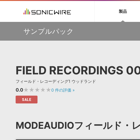
初音ミク NT
鏡音リン・レン V
製品
EZ DRUMMER 3
SERUM
ラ
ソフト音源 »
キャンペーン »
製品サポート情報 »
プラグ
特集 »
DTMガ
サンプルパック
音楽ダウンロードカード製作サービス
独立系ミ
ソフト音源
プラグ
製品一覧
挿すだけでOK！今年1番売れてるリミッター『The God
VOCALOID4 ENGINE製品サポート
製品一覧
特集一覧
DTM初心
ービス
Particle』など、Cradle製品が20%OFF！
EZ DRUMMER ENGINE製品サポート
楽器＆カテゴリ
カテゴリ
インタビ
サンプル
大迫力パーカッション&高品質オケ音源が最大50%OFF！
KONTAKT PLAYER 5製品サポート
メーカー
Strezov Samplingサマーセール
メーカー
TIPS記事
VIENNA INSTRUMENTS製品サポート
バーチャルシ
SONICWIREで有償製品ご購入の方に、エレピ音源
エンジン
ランキン
APS
SLS
FIELD RECORDINGS 0
『WURSY』をプレゼント！
サウンド・ラ
ランキング
【最大63%OFF】Karanyi Soundsマンスリーセール！対
オーディオ・
象製品が特別価格で販売中！
BGMやセリフの抽出・削除を実現する音声
製品の仕様
サンプルパッ
フィールド・レコーディング1 ウッドランド
分離サービス
規制作・
【ViViX】ギタリスト向けユーティリティが全品999円！
サマーセール！
★★★★★
0.0
0
件の評価
»
DAW »
効果音 
SALE
Ableton Live
製品一覧
Bitwig
カテゴリ
MODEAUDIOフィールド
Cubase
メーカー
FL Studio
ランキン
SoundBridge
シングル