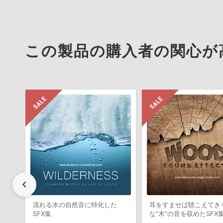
この製品の購入者の関心が
chevron_left
流れる水の自然音に特化した
耳をすませば聴こえてき
SFX集
な“木”の音を収めたSFX