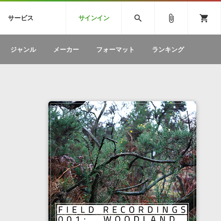
CK
SPITFIRE AUDIO
VIENNA
search
attach_file
shopping_cart
サービス
サインイン
BSTEP
ELECTRONICA
EDM
ソフトウェア／ツール »
SONICWIREブログ »
お問い合わせ »
ジャンル
メーカー
フォーマット
ランキング
のための無
ボーカルパートの制作が自由自在な、次世代
W
効果音
BGM
型ボーカル・エディタ
製品一覧
テクニカルサポート窓口
カテゴリ
製品購入前のご質問・ご相談
メーカー
ランキング