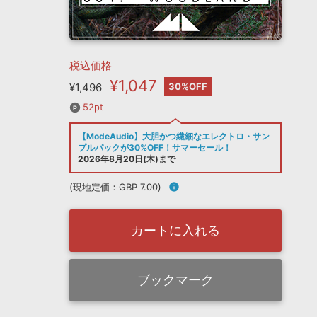
税込価格
¥1,047
¥1,496
30%OFF
52pt
【ModeAudio】大胆かつ繊細なエレクトロ・サン
プルパックが30%OFF！サマーセール！
2026年8月20日(木)まで
(現地定価：GBP 7.00)
info
カートに入れる
ブックマーク