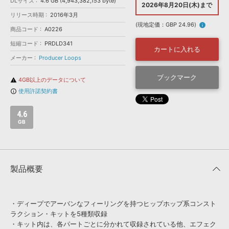
効果音 »
DLサイズ
4.6 GB (4,943,382,153 byte)
2026年8月20日(木)まで
お問い合わせ »
リリース時期
2016年3月
無償のサウンド
管理ソフト
(現地定価：GBP 24.96)
info
商品コード
A0226
BGM »
短縮コード
PRDLD341
次世代型
ボーカル・エディタ
カートに入れる
メーカー
Producer Loops
APS
ブックマーク
映像のBGM・
セリフを音声分離
4GB以上のデータについて
warning
使用許諾契約書
info_outline
SLS
音素材の制作・
ライセンス提供
4.6
GB
製品概要
・ディープでアーバンなフィーリングを持つヒップホップ系コンスト
ラクション・キットを5種類収録
・キット内は、各パートごとに分かれて収録されている他、エフェク