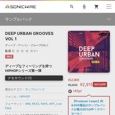
search
attach_file
shopping_cart
サンプルパック
DEEP URBAN GROOVES
初音ミク NT
鏡音リン・レン V4X
巡音ルカ V4X
MEIKO V3
製品一覧
ソフト音源 »
VOL 1
KAITO V3
VOCALOID
TOONTRACK
SPITFIRE AUDIO
ディープ・アーバン・グルーブVOL.1
VIENNA
EZ DRUMMER 3
SERUM
ライセンスフリーBGM
★★★★★
0.0
0
»
プラグイン・エフェクト »
サンプルパックを試そう
ボーカル抜き出し
DUBSTEP
ジャンル
キャンペーン »
SALE
ELECTRONICA
EDM
TRANCE
MUTANT
ROUTER.FM
ディープなフィーリングを持つ
SONOCA
サンプルパック »
HIPHOPシリーズ第一弾
特集 »
製品サポート情報 »
メーカー
デモサウンド(1)
税込価格
ソフト音源
プラグイン・エフェクト
サンプルパック
¥2,915
ソフトウェア／ツール »
50%OFF
¥5,830
ニュースレター »
DTMガイド »
製品カテゴリ
サンプルパック
ソフトウェア／ツール
DAW
効果音
BGM
145pt
音楽カード
製作サービス
フォーマット
ジャンル
HIPHOP
DAW »
【Producer Loops】約
SONICWIREブログ »
フォーマット
WAV
,
REX2
,
Refill
,
AIFF
,
Live
FAQ »
4,000製品のサンプルパッ
楽曲配信流通
サービス
Pack
クが最大50%OFF！サマー
ランキング
セール！