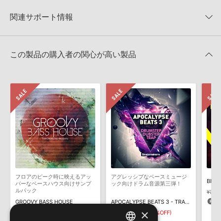
【Producer Loops】約4,000タイトルのサンプルパックが最大
★2
0%
への表示にも対応しておりません。
50%OFF！サマーセール！
★1
0%
関連サポート情報
4GBを超えるデータに関するご注意：
FAT32でフォーマットされた
Producer Loops 製品一覧
HDDには、1ファイル4GBを超えるデータを格納することができま
レビューをもっと見る »
せん。データ容量が4GBを超えるダウンロード製品をご購入いただ
DEEP URBAN GROOVES VOL 1のサポート情報
Ableton LiveでのLive Packの追加方法
きます際には、NTFSやHFS＋でフォーマットされたHDDをご用意
この製品の購入者の関心が高い製品
いただく必要がございます。
2022.06.06
製品の購入手続き完了後、受注確認メールとシリアルナンバーをお
Reason Studios社「Reason」及び関連ソフトでのプリセット追
知らせするメールの2通が送信されます。メールに記載されており
加方法
ます説明に沿って、製品のダウンロード／導入を行って下さい。
2022.06.06
サンプルパック製品には、原則として日本語版操作マニュアルをご
用意しておりません。ご購入後のご不明点や詳細に関するお問い合
マークのついた情報は、該当する製品のご購入ユーザー様専用となって
わせなどは
テクニカルサポート
までご連絡ください。
おります。ご覧頂くには、該当する製品をご購入頂く必要がございます。
デモソングは、製品収録サウンドを使ってできることを紹介するた
DEEP URBAN GROOVES VOL 1のサポート情報
めのデモンストレーション用の楽曲です。原則として、デモソング
そのものをお使いいただくことはできません。また、デモソングを
構成する全てのサウンドが、サンプルパックに含まれていることを
フロアのピーク時に映えるアッ
アグレッシブなベースミュージ
BIG 
保証するものではありません。
パーなベースハウス向けサンプ
ック向けドラム音源第三弾！
ルパック
¥3,8
ダウンロード製品という性質上、一切の返品・返金はお受け付け致
9
GROOVY BASS HOUSE
APOCALYPSE BEATS 3 - TRAP DUBSTEP DRUMSTEP
しかねます。
×
¥7,425
¥5,197(30%OFF)
¥5,302
¥3,711(30%OFF)