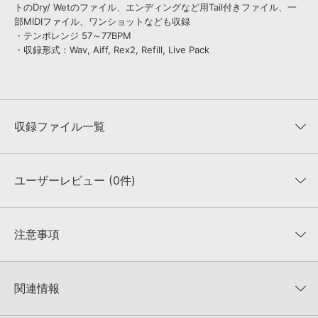
トのDry/ Wetのファイル、エンディングなど用Tail付きファイル、一
部MIDIファイル、ワンショットなども収録
・テンポレンジ 57～77BPM
・収録形式：Wav, Aiff, Rex2, Refill, Live Pack
収録ファイル一覧
ユーザーレビュー (0件)
収録ファイル一覧
平均評価
0
★★★★★
注意事項
0
件の評価
KONTAKTフォーマットについて：
サンプルパック製品の
★5
0%
KONTAKTフォーマットは、
製品版KONTAKT（別売）
に読み込ん
関連情報
★4
0%
でお使いいただけます。無償版のKONTAKT PLAYERではお使いい
★3
0%
ただけませんので、ご注意ください。また、「ライブラリ・タブ」