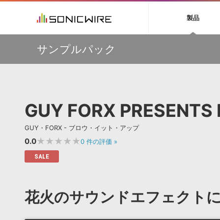
初音ミク NT
鏡音リン・レン V
製品
EZ DRUMMER 3
SERUM
ラ
ソフト音源 »
キャンペーン »
製品サポート情報 »
プラグ
特集 »
DTMガ
サンプルパック
音楽ダウンロードカード製作サービス
独立系ミ
ソフト音源
プラグ
製品一覧
【期間延長】Sound Ideasの業界標準効果音パックが
VOCALOID4 ENGINE製品サポート
製品一覧
特集一覧
DTM初心
ービス
50%OFF！MID YEAR SALE！
EZ DRUMMER ENGINE製品サポート
楽器＆カテゴリ
カテゴリ
インタビ
サンプル
【VSL】ミュートを装着して収録された、しっとりと美し
KONTAKT PLAYER 5製品サポート
メーカー
いソロ・ストリングス音源がセール中！
メーカー
TIPS記事
VIENNA INSTRUMENTS製品サポート
バーチャルシ
【W.A. Production】サマーセール！最大85％OFF
エンジン
ランキン
APS
SLS
GUY FORX PRESENTS 
サウンド・ラ
【W.A. Production】Synthwave をフィーチャーした
ランキング
IMPERFECT用プリセットパックが49％OFF
オーディオ・
BGMやセリフの抽出・削除を実現する音声
製品の仕様
【MAAT】R128のラウドネス、DRiなどを自動的に測定す
サンプルパッ
GUY・FORX - ブロウ・イット・アップ
分離サービス
規制作・
る唯一のソフトウェア『DROffline MkII』
★★★★★
0.0
0
件の評価
»
DAW »
効果音 
SALE
Ableton Live
製品一覧
Bitwig
カテゴリ
花火のサウンドエフェクト
Cubase
メーカー
FL Studio
ランキン
SoundBridge
シングル