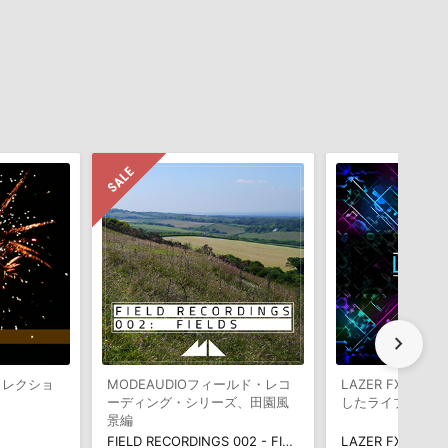
chevron_right
コレクショ
MODEAUDIOフィールド・レコ
LAZER FXのワ
ーディング・シリーズ、田園風
したライブラリ
景編
FIELD RECORDINGS 002 - FIELDS
LAZER FX