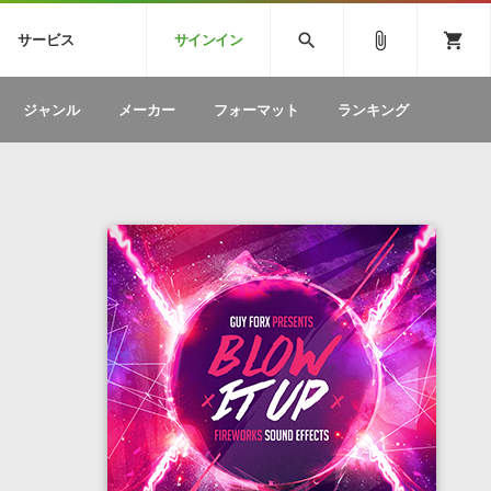
CK
SPITFIRE AUDIO
VIENNA
search
attach_file
shopping_cart
サービス
サインイン
BSTEP
ELECTRONICA
EDM
ソフトウェア／ツール »
SONICWIREブログ »
お問い合わせ »
ジャンル
メーカー
フォーマット
ランキング
のための無
ボーカルパートの制作が自由自在な、次世代
W
効果音
BGM
型ボーカル・エディタ
製品一覧
テクニカルサポート窓口
カテゴリ
製品購入前のご質問・ご相談
メーカー
ランキング