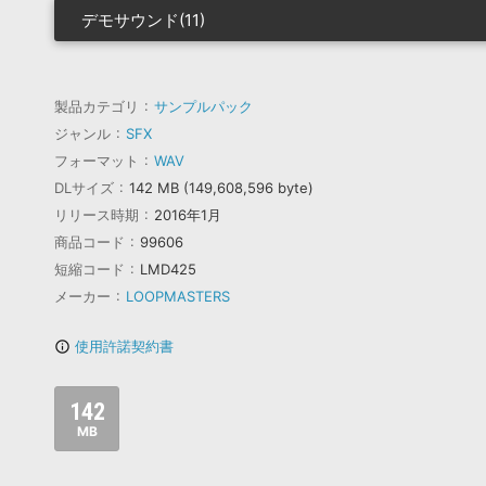
デモサウンド(11)
製品カテゴリ
サンプルパック
ジャンル
SFX
フォーマット
WAV
DLサイズ
142 MB (149,608,596 byte)
リリース時期
2016年1月
商品コード
99606
短縮コード
LMD425
メーカー
LOOPMASTERS
使用許諾契約書
info_outline
142
MB