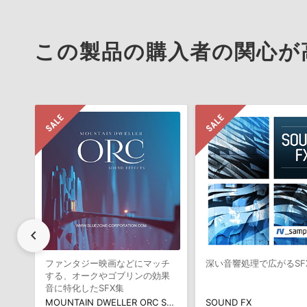
この製品の購入者の関心が
chevron_left
ファンタジー映画などにマッチ
深い音響処理で広がるSF
する、オークやゴブリンの効果
音に特化したSFX集
MOUNTAIN DWELLER ORC SOUND EFFECTS
SOUND FX