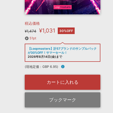
税込価格
¥1,031
¥1,474
30%OFF
51pt
【Loopmasters】計57ブランドのサンプルパック
が30%OFF！サマーセール！
2026年8月14日(金)まで
(現地定価：GBP 6.95)
info
カートに入れる
ブックマーク