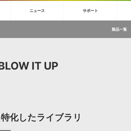
4X
巡音ルカ V4X
MEIKO V3
KAITO V3
VOCALOID
TOONTRA
ニュース
サポート
イセンスフリーBGM
サンプルパックを試そう
ボーカル抜き出し
DU
FAQ »
イン・エフェクト »
イド »
サンプルパック »
ニュースレター »
TRANCE
MUTANT
ROUTER.FM
SONOCA
製品一覧
サウンド素材の効率的な一元管理
ュージシャン向けの楽曲配信流通サ
Piapro Studio / Vocaloid4関連
イン・エフェクト
サンプルパック
ソフトウェア／ツール
DA
償ソフトウェア
者ガイド
製品一覧
バックナンバー一覧
初音ミク V4X関連
ュー一覧
パックを体験してみよう
ジャンル
購読のお申し込み
EZdrummer 3関連
一覧
メーカー
VIENNA関連
ンガー・ラインナップ
グ
フォーマット
BLOW IT UP
イセンシング・サービス
オンラインストアガイド
ランキング
プロセッシング・サービス
ヘルプ
や要件に応じたBGM/効果音の新
クを試そう！
ライセンス提供
BGM »
»
製品一覧
ジャンル
に特化したライブラリ
メーカー
ランキング
グ
シングルBGM
効果音