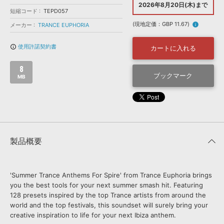
効果音 »
2026年8月20日(木)まで
お問い合わせ »
短縮コード
TEPD057
無償のサウンド
管理ソフト
(現地定価：GBP 11.67)
info
メーカー
TRANCE EUPHORIA
BGM »
次世代型
ボーカル・エディタ
使用許諾契約書
info_outline
カートに入れる
8
APS
ブックマーク
映像のBGM・
セリフを音声分離
MB
SLS
音素材の制作・
ライセンス提供
製品概要
'Summer Trance Anthems For Spire' from Trance Euphoria brings
you the best tools for your next summer smash hit. Featuring
128 presets inspired by the top Trance artists from around the
world and the top festivals, this soundset will surely bring your
creative inspiration to life for your next Ibiza anthem.