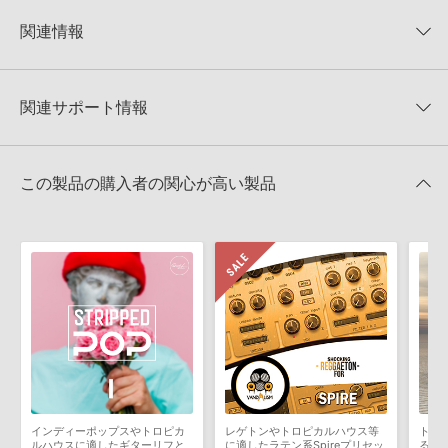
KONTAKTフォーマットについて：
サンプルパック製品の
★5
0%
KONTAKTフォーマットは、
製品版KONTAKT（別売）
に読み込ん
関連情報
★4
0%
でお使いいただけます。無償版のKONTAKT PLAYERではお使いい
★3
0%
ただけませんので、ご注意ください。また、「ライブラリ・タブ」
【Producer Loops】約4,000タイトルのサンプルパックが最大
★2
0%
への表示にも対応しておりません。
50%OFF！サマーセール！
★1
0%
関連サポート情報
4GBを超えるデータに関するご注意：
FAT32でフォーマットされた
TRANCE EUPHORIA 製品一覧
HDDには、1ファイル4GBを超えるデータを格納することができま
レビューをもっと見る »
せん。データ容量が4GBを超えるダウンロード製品をご購入いただ
SUMMER TRANCE ANTHEMS FOR SPIREのサポート情報
Reveal Sound社『SPIRE』のプリセット追加方法
きます際には、NTFSやHFS＋でフォーマットされたHDDをご用意
この製品の購入者の関心が高い製品
いただく必要がございます。
2022.06.06
製品の購入手続き完了後、受注確認メールとシリアルナンバーをお
MIDI形式サンプルパックの追加方法
知らせするメールの2通が送信されます。メールに記載されており
ます説明に沿って、製品のダウンロード／導入を行って下さい。
2022.06.06
サンプルパック製品には、原則として日本語版操作マニュアルをご
マークのついた情報は、該当する製品のご購入ユーザー様専用となって
用意しておりません。ご購入後のご不明点や詳細に関するお問い合
おります。ご覧頂くには、該当する製品をご購入頂く必要がございます。
わせなどは
テクニカルサポート
までご連絡ください。
デモソングは、製品収録サウンドを使ってできることを紹介するた
SUMMER TRANCE ANTHEMS FOR SPIREのサポート情報
めのデモンストレーション用の楽曲です。原則として、デモソング
そのものをお使いいただくことはできません。また、デモソングを
構成する全てのサウンドが、サンプルパックに含まれていることを
インディーポップスやトロピカ
レゲトンやトロピカルハウス等
トラ
保証するものではありません。
ルハウスに適したギターリフと
に適したラテン系Spireプリセッ
るプ