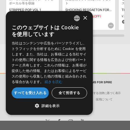
ボーカル等を収録
ト
スト
ダウンロード製品という性質上、一切の返品・返金はお受け付け致
ル
STRIPPED POP VOL 1
SHOCKING REGGAETON FOR SPIRE
しかねます。
×
¥5,280
¥2,332
¥1,166(50%OFF)
¥7,81
264pt
58pt
3
このウェブサイトは Cookie
ENGLISH
を使用しています
JAPANESE
当社はコンテンツや広告をパーソナライズし、
トラフィックを分析するために Cookie を使用
します。また、当社は、お客様による当社サイ
トの使用に関する情報を広告および分析パート
ナーと共有します。これらの情報は、お客様が
提供した他の情報、またはお客様によるサービ
スの使用から収集した他の情報と組み合わされ
る場合があります。
続きを読む
サンプルパック
SUMMER TRANCE ANTHEMS FOR SPIRE
すべてを受け入れる
全て拒否する
会社概要
環境保護（CSR）への取り組み
特定商取引に関する法律に基づく表示
サイト動作環境
利用規約
個人情報の保護について
採用について
詳細を表示