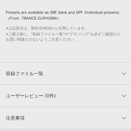
Presets are available as SBF bank and SPF (individual presets).
（From TRANCE EUPHORIA）
※上記英文は、制作元WEBから引用しています。
※ご購入前に、"収録ファイル一覧"や"デモソング"を必ずご確認の上、
お買い間違えのないようご注意ください。
収録ファイル一覧
ユーザーレビュー (0件)
収録ファイル一覧
平均評価
0
★★★★★
注意事項
0
件の評価