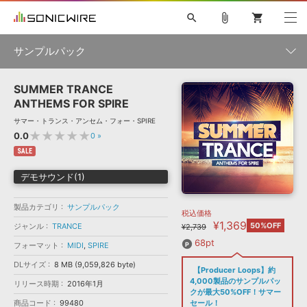
search
attach_file
shopping_cart
サンプルパック
SUMMER TRANCE
初音ミク NT
鏡音リン・レン V4X
巡音ルカ V4X
MEIKO V3
製品一覧
ソフト音源 »
ANTHEMS FOR SPIRE
KAITO V3
VOCALOID
TOONTRACK
SPITFIRE AUDIO
サマー・トランス・アンセム・フォー・SPIRE
VIENNA
EZ DRUMMER 3
SERUM
ライセンスフリーBGM
★★★★★
0.0
0
»
プラグイン・エフェクト »
サンプルパックを試そう
ボーカル抜き出し
DUBSTEP
ジャンル
キャンペーン »
SALE
ELECTRONICA
EDM
TRANCE
MUTANT
ROUTER.FM
デモサウンド(1)
SONOCA
サンプルパック »
特集 »
製品サポート情報 »
メーカー
製品カテゴリ
サンプルパック
税込価格
ソフト音源
プラグイン・エフェクト
サンプルパック
¥1,369
ソフトウェア／ツール »
50%OFF
ジャンル
TRANCE
¥2,739
ニュースレター »
DTMガイド »
ソフトウェア／ツール
DAW
効果音
BGM
68pt
フォーマット
MIDI
,
SPIRE
音楽カード
製作サービス
フォーマット
DLサイズ
8 MB (9,059,826 byte)
DAW »
【Producer Loops】約
SONICWIREブログ »
FAQ »
4,000製品のサンプルパッ
リリース時期
2016年1月
楽曲配信流通
サービス
クが最大50%OFF！サマー
ランキング
商品コード
99480
セール！