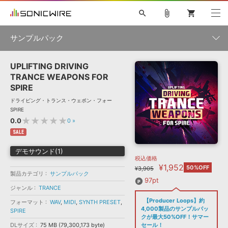
search
attach_file
shopping_cart
サンプルパック
UPLIFTING DRIVING
初音ミク NT
鏡音リン・レン V4X
巡音ルカ V4X
MEIKO V3
製品一覧
ソフト音源 »
TRANCE WEAPONS FOR
KAITO V3
VOCALOID
TOONTRACK
SPITFIRE AUDIO
SPIRE
VIENNA
EZ DRUMMER 3
SERUM
ライセンスフリーBGM
ドライビング・トランス・ウェポン・フォー
プラグイン・エフェクト »
サンプルパックを試そう
ボーカル抜き出し
DUBSTEP
ジャンル
SPIRE
キャンペーン »
★★★★★
0.0
0
»
ELECTRONICA
EDM
TRANCE
MUTANT
ROUTER.FM
SALE
SONOCA
サンプルパック »
特集 »
製品サポート情報 »
メーカー
デモサウンド(1)
税込価格
ソフト音源
プラグイン・エフェクト
サンプルパック
¥1,952
ソフトウェア／ツール »
50%OFF
¥3,905
ニュースレター »
製品カテゴリ
サンプルパック
DTMガイド »
ソフトウェア／ツール
DAW
効果音
BGM
97pt
音楽カード
製作サービス
フォーマット
ジャンル
TRANCE
DAW »
【Producer Loops】約
フォーマット
SONICWIREブログ »
WAV
,
MIDI
,
SYNTH PRESET
,
FAQ »
4,000製品のサンプルパッ
SPIRE
楽曲配信流通
サービス
クが最大50%OFF！サマー
ランキング
DLサイズ
75 MB (79,300,173 byte)
セール！