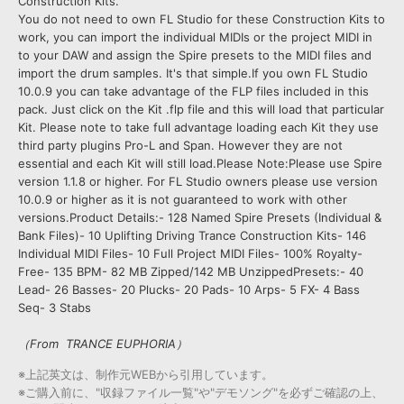
Construction Kits.
You do not need to own FL Studio for these Construction Kits to
work, you can import the individual MIDIs or the project MIDI in
to your DAW and assign the Spire presets to the MIDI files and
import the drum samples. It's that simple.If you own FL Studio
10.0.9 you can take advantage of the FLP files included in this
pack. Just click on the Kit .flp file and this will load that particular
Kit. Please note to take full advantage loading each Kit they use
third party plugins Pro-L and Span. However they are not
essential and each Kit will still load.Please Note:Please use Spire
version 1.1.8 or higher. For FL Studio owners please use version
10.0.9 or higher as it is not guaranteed to work with other
versions.Product Details:- 128 Named Spire Presets (Individual &
Bank Files)- 10 Uplifting Driving Trance Construction Kits- 146
Individual MIDI Files- 10 Full Project MIDI Files- 100% Royalty-
Free- 135 BPM- 82 MB Zipped/142 MB UnzippedPresets:- 40
Lead- 26 Basses- 20 Plucks- 20 Pads- 10 Arps- 5 FX- 4 Bass
Seq- 3 Stabs
（From TRANCE EUPHORIA）
※上記英文は、制作元WEBから引用しています。
※ご購入前に、"収録ファイル一覧"や"デモソング"を必ずご確認の上、