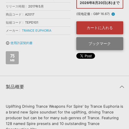
効果音 »
2026年8月20日(木)まで
お問い合わせ »
リリース時期
2017年5月
無償のサウンド
管理ソフト
(現地定価：GBP 16.67)
info
商品コード
A2017
BGM »
短縮コード
TEPD101
次世代型
ボーカル・エディタ
カートに入れる
メーカー
TRANCE EUPHORIA
APS
使用許諾契約書
info_outline
ブックマーク
映像のBGM・
セリフを音声分離
75
SLS
MB
音素材の制作・
ライセンス提供
製品概要
Uplifting Driving Trance Weapons For Spire' by Trance Euphoria is
a brand new Spire soundset for the uplifting, driving Trance
producer but can be for many sub genres of Trance. Featuring
128 named Spire presets and 10 outstanding Trance