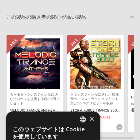
TRANCE EUPHORIA 製品一覧
HDDには、1ファイル4GBを超えるデータを格納することができま
レビューをもっと見る »
せん。データ容量が4GBを超えるダウンロード製品をご購入いただ
UPLIFTING DRIVING TRANCE WEAPONS FOR SPIREのサポート情
Reveal Sound社『SPIRE』のプリセット追加方法
きます際には、NTFSやHFS＋でフォーマットされたHDDをご用意
報
この製品の購入者の関心が高い製品
いただく必要がございます。
2022.06.06
製品の購入手続き完了後、受注確認メールとシリアルナンバーをお
MIDI形式サンプルパックの追加方法
知らせするメールの2通が送信されます。メールに記載されており
ます説明に沿って、製品のダウンロード／導入を行って下さい。
2022.06.06
サンプルパック製品には、原則として日本語版操作マニュアルをご
マークのついた情報は、該当する製品のご購入ユーザー様専用となって
用意しておりません。ご購入後のご不明点や詳細に関するお問い合
おります。ご覧頂くには、該当する製品をご購入頂く必要がございます。
わせなどは
テクニカルサポート
までご連絡ください。
デモソングは、製品収録サウンドを使ってできることを紹介するた
UPLIFTING DRIVING TRANCE WEAPONS FOR SPIREのサポート情
めのデモンストレーション用の楽曲です。原則として、デモソング
報
そのものをお使いいただくことはできません。また、デモソングを
構成する全てのサウンドが、サンプルパックに含まれていることを
あらゆるトランスジャンルに適
トランスジャンルに適した10種
保証するものではありません。
したパーツを提供するSpire用プ
類のコンストラクションキット
リセット
集とSpireプリセットを収録
¥4,10
ダウンロード製品という性質上、一切の返品・返金はお受け付け致
1
MELODIC TRANCE ANTHEMS FOR SPIRE
STORM FORCE TRANCE 3000 FOR SPIRE AND KITS
しかねます。
×
¥3,905
¥1,952(50%OFF)
¥5,368
¥2,684(50%OFF)
97pt
134pt
このウェブサイトは Cookie
ENGLISH
を使用しています