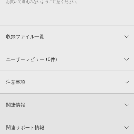
お買い間違えのないようご注意ください。
収録ファイル一覧
ユーザーレビュー (0件)
収録ファイル一覧
平均評価
0
★★★★★
注意事項
0
件の評価
KONTAKTフォーマットについて：
サンプルパック製品の
★5
0%
KONTAKTフォーマットは、
製品版KONTAKT（別売）
に読み込ん
関連情報
★4
0%
でお使いいただけます。無償版のKONTAKT PLAYERではお使いい
★3
0%
ただけませんので、ご注意ください。また、「ライブラリ・タブ」
【Producer Loops】約4,000タイトルのサンプルパックが最大
★2
0%
への表示にも対応しておりません。
50%OFF！サマーセール！
★1
0%
関連サポート情報
4GBを超えるデータに関するご注意：
FAT32でフォーマットされた