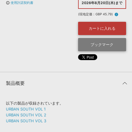
効果音 »
使用許諾契約書
2026年8月20日(木)まで
info_outline
お問い合わせ »
無償のサウンド
管理ソフト
(現地定価：GBP 45.79)
info
BGM »
次世代型
ボーカル・エディタ
カートに入れる
APS
ブックマーク
映像のBGM・
セリフを音声分離
SLS
音素材の制作・
ライセンス提供
製品概要
以下の製品が収録されています。
URBAN SOUTH VOL 1
URBAN SOUTH VOL 2
URBAN SOUTH VOL 3