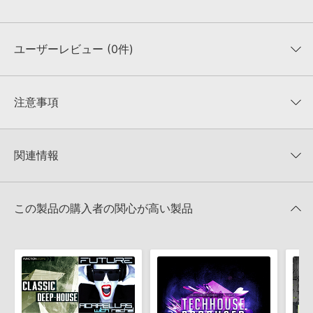
ユーザーレビュー (0件)
平均評価
0
★★★★★
注意事項
0
件の評価
KONTAKTフォーマットについて：
サンプルパック製品の
★5
0%
KONTAKTフォーマットは、
製品版KONTAKT（別売）
に読み込ん
関連情報
★4
0%
でお使いいただけます。無償版のKONTAKT PLAYERではお使いい
★3
0%
ただけませんので、ご注意ください。また、「ライブラリ・タブ」
【Producer Loops】約4,000タイトルのサンプルパックが最大
★2
0%
への表示にも対応しておりません。
50%OFF！サマーセール！
★1
0%
この製品の購入者の関心が高い製品
4GBを超えるデータに関するご注意：
FAT32でフォーマットされた
Producer Loops 製品一覧
HDDには、1ファイル4GBを超えるデータを格納することができま
レビューをもっと見る »
せん。データ容量が4GBを超えるダウンロード製品をご購入いただ
きます際には、NTFSやHFS＋でフォーマットされたHDDをご用意
いただく必要がございます。
製品の購入手続き完了後、受注確認メールとシリアルナンバーをお
知らせするメールの2通が送信されます。メールに記載されており