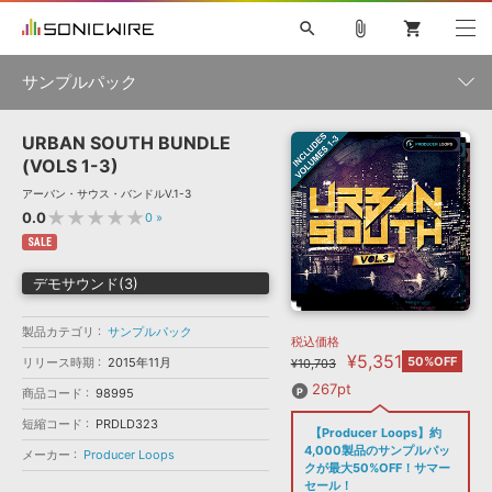
search
attach_file
shopping_cart
サンプルパック
URBAN SOUTH BUNDLE
初音ミク NT
鏡音リン・レン V4X
巡音ルカ V4X
MEIKO V3
製品一覧
ソフト音源 »
(VOLS 1-3)
KAITO V3
VOCALOID
TOONTRACK
SPITFIRE AUDIO
アーバン・サウス・バンドルV.1-3
VIENNA
EZ DRUMMER 3
SERUM
ライセンスフリーBGM
★★★★★
0.0
0
»
プラグイン・エフェクト »
サンプルパックを試そう
ボーカル抜き出し
DUBSTEP
ジャンル
キャンペーン »
SALE
ELECTRONICA
EDM
TRANCE
MUTANT
ROUTER.FM
デモサウンド(3)
SONOCA
サンプルパック »
特集 »
製品サポート情報 »
メーカー
製品カテゴリ
サンプルパック
税込価格
ソフト音源
プラグイン・エフェクト
サンプルパック
¥5,351
ソフトウェア／ツール »
50%OFF
リリース時期
2015年11月
¥10,703
ニュースレター »
DTMガイド »
ソフトウェア／ツール
DAW
効果音
BGM
267pt
商品コード
98995
音楽カード
製作サービス
フォーマット
短縮コード
PRDLD323
DAW »
【Producer Loops】約
SONICWIREブログ »
FAQ »
4,000製品のサンプルパッ
メーカー
Producer Loops
楽曲配信流通
サービス
クが最大50%OFF！サマー
ランキング
セール！