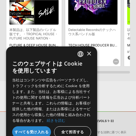
ます説明に沿って、製品のダウンロード／導入を行って下さい。
サンプルパック製品には、原則として日本語版操作マニュアルをご
用意しておりません。ご購入後のご不明点や詳細に関するお問い合
わせなどは
テクニカルサポート
までご連絡ください。
本製品は、以下製品のバンドル
Delectable Recordsのテックハ
以下
デモソングは、製品収録サウンドを使ってできることを紹介するた
版です。・TROPICAL HOUSE・
ウス系バンドル版
す。EM
めのデモンストレーション用の楽曲です。原則として、デモソング
FUTURE HOUSE NATION・
4EPI
FUTURE ACAPELLAS WITH
TRAN
そのものをお使いいただくことはできません。また、デモソングを
FUTURE & DEEP HOUSE BUNDLE
TECH HOUSE PRODUCER BUNDLE
MEGA
RACHEL
2FLO
構成する全てのサウンドが、サンプルパックに含まれていることを
×
5HEA
¥5,247
¥16,995
¥11,6
保証するものではありません。
262pt
509pt
5
このウェブサイトは Cookie
ENGLISH
ダウンロード製品という性質上、一切の返品・返金はお受け付け致
を使用しています
しかねます。
JAPANESE
当社はコンテンツや広告をパーソナライズし、
トラフィックを分析するために Cookie を使用
します。また、当社は、お客様による当社サイ
トの使用に関する情報を広告および分析パート
ナーと共有します。これらの情報は、お客様が
提供した他の情報、またはお客様によるサービ
スの使用から収集した他の情報と組み合わされ
る場合があります。
続きを読む
サンプルパック
URBAN SOUTH BUNDLE (VOLS 1-3)
すべてを受け入れる
全て拒否する
会社概要
環境保護（CSR）への取り組み
特定商取引に関する法律に基づく表示