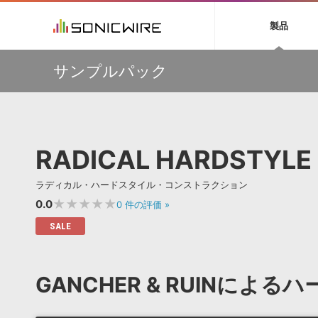
初音ミク NT
鏡音リン・レン V
製品
EZ DRUMMER 3
SERUM
ラ
ソフト音源 »
キャンペーン »
製品サポート情報 »
プラグ
特集 »
DTMガ
サンプルパック
音楽ダウンロードカード製作サービス
独立系ミ
ソフト音源
プラグ
製品一覧
【50％OFF】Soundiron 期間限定セール！人気のクワイ
VOCALOID4 ENGINE製品サポート
製品一覧
特集一覧
DTM初心
ービス
ヤ音源、ストリングス音源が特別価格！
EZ DRUMMER ENGINE製品サポート
楽器＆カテゴリ
カテゴリ
インタビ
サンプル
Audiomodern Summer Sale！全製品35％OFF！
KONTAKT PLAYER 5製品サポート
メーカー
メーカー
TIPS記事
万物を創造するシンセ『Avenger 2』や拡張音源が
VIENNA INSTRUMENTS製品サポート
バーチャルシ
33％OFF！Vengeance Soundサマーセール！
エンジン
ランキン
APS
SLS
RADICAL HARDSTYLE
サウンド・ラ
【AudioThing】古典的なラテン・サウンドを収録した
ランキング
『LATIN PERCUSSION』が51％OFF！
オーディオ・
BGMやセリフの抽出・削除を実現する音声
製品の仕様
【HEAVYOCITY】サマーセール Reloaded！シネマティ
サンプルパッ
ラディカル・ハードスタイル・コンストラクション
分離サービス
規制作・
ック音源 / エフェクト最大75%OFF！
★★★★★
0.0
0
件の評価
»
DAW »
効果音 
SALE
Ableton Live
製品一覧
Bitwig
カテゴリ
GANCHER & RUINによ
Cubase
メーカー
FL Studio
ランキン
SoundBridge
シングル