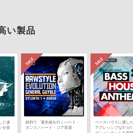
高い製品
適した多
鋭利て゛最先端を行くハード・
ベースハウスに適し
ンを収
ダンス／ハード・コア音源
アグレッシブな5つの
クションキットを収