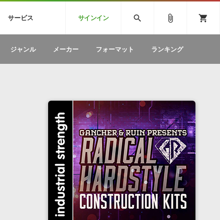
CK
SPITFIRE AUDIO
VIENNA
search
attach_file
shopping_cart
サービス
サインイン
BSTEP
ELECTRONICA
EDM
ソフトウェア／ツール »
SONICWIREブログ »
お問い合わせ »
ジャンル
メーカー
フォーマット
ランキング
のための無
ボーカルパートの制作が自由自在な、次世代
W
効果音
BGM
型ボーカル・エディタ
製品一覧
テクニカルサポート窓口
カテゴリ
製品購入前のご質問・ご相談
メーカー
ランキング