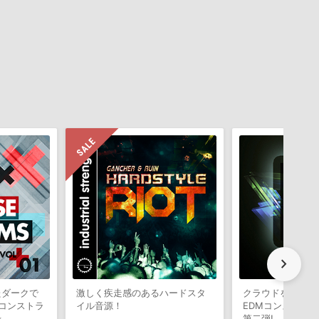
chevron_right
たダークで
激しく疾走感のあるハードスタ
クラウドを熱狂さ
コンストラ
イル音源！
EDMコンストラ
録
第二弾!