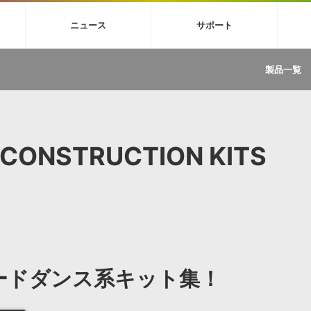
4X
巡音ルカ V4X
MEIKO V3
KAITO V3
VOCALOID
TOONTRA
ニュース
サポート
イセンスフリーBGM
サンプルパックを試そう
ボーカル抜き出し
DU
FAQ »
イン・エフェクト »
イド »
サンプルパック »
ニュースレター »
TRANCE
MUTANT
ROUTER.FM
SONOCA
製品一覧
サウンド素材の効率的な一元管理
ュージシャン向けの楽曲配信流通サ
Piapro Studio / Vocaloid4関連
イン・エフェクト
サンプルパック
ソフトウェア／ツール
DA
償ソフトウェア
者ガイド
製品一覧
バックナンバー一覧
初音ミク V4X関連
ュー一覧
パックを体験してみよう
ジャンル
購読のお申し込み
EZdrummer 3関連
一覧
メーカー
VIENNA関連
ンガー・ラインナップ
グ
フォーマット
 CONSTRUCTION KITS
イセンシング・サービス
オンラインストアガイド
ランキング
プロセッシング・サービス
ヘルプ
や要件に応じたBGM/効果音の新
クを試そう！
ライセンス提供
BGM »
»
製品一覧
ジャンル
るハードダンス系キット集！
メーカー
ランキング
グ
シングルBGM
効果音