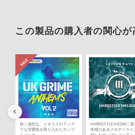
この製品の購入者の関心が
chevron_left
鋭く強烈な、イギリスのアング
HARDSTYLEやEDMに
ラな雰囲気を取り入れたサンプ
幸感のあるメロディライ
ルパック
録したサンプルパック！