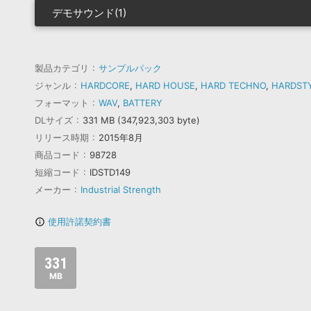
デモサウンド(1)
製品カテゴリ
サンプルパック
ジャンル
HARDCORE
,
HARD HOUSE
,
HARD TECHNO
,
HARDST
フォーマット
WAV
,
BATTERY
DLサイズ
331 MB (347,923,303 byte)
リリース時期
2015年8月
商品コード
98728
短縮コード
IDSTD149
メーカー
Industrial Strength
使用許諾契約書
info_outline
331
MB