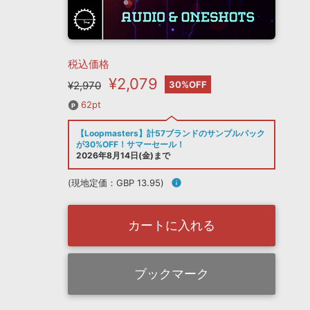
税込価格
¥2,079
¥2,970
30%OFF
62pt
【Loopmasters】計57ブランドのサンプルパック
が30%OFF！サマーセール！
2026年8月14日(金)まで
(現地定価：GBP 13.95)
info
カートに入れる
ブックマーク