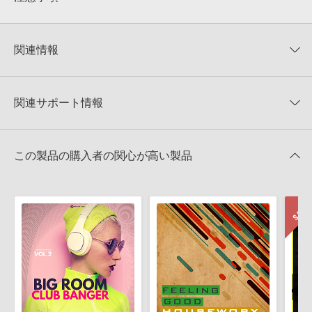
0
件の評価
KONTAKTフォーマットについて：
サンプルパック製品の
★5
0%
KONTAKTフォーマットは、
製品版KONTAKT（別売）
に読み込ん
関連情報
★4
0%
でお使いいただけます。無償版のKONTAKT PLAYERではお使いい
★3
0%
ただけませんので、ご注意ください。また、「ライブラリ・タブ」
【Producer Loops】約4,000タイトルのサンプルパックが最大
★2
0%
への表示にも対応しておりません。
50%OFF！サマーセール！
★1
0%
関連サポート情報
4GBを超えるデータに関するご注意：
FAT32でフォーマットされた
MAINROOM WAREHOUSE 製品一覧
HDDには、1ファイル4GBを超えるデータを格納することができま
レビューをもっと見る »
せん。データ容量が4GBを超えるダウンロード製品をご購入いただ
TOMORROWLAND EDM DROPS 2のサポート情報
MIDI形式サンプルパックの追加方法
きます際には、NTFSやHFS＋でフォーマットされたHDDをご用意
この製品の購入者の関心が高い製品
いただく必要がございます。
2022.06.06
製品の購入手続き完了後、受注確認メールとシリアルナンバーをお
マークのついた情報は、該当する製品のご購入ユーザー様専用となって
知らせするメールの2通が送信されます。メールに記載されており
おります。ご覧頂くには、該当する製品をご購入頂く必要がございます。
ます説明に沿って、製品のダウンロード／導入を行って下さい。
サンプルパック製品には、原則として日本語版操作マニュアルをご
TOMORROWLAND EDM DROPS 2のサポート情報
用意しておりません。ご購入後のご不明点や詳細に関するお問い合
わせなどは
テクニカルサポート
までご連絡ください。
デモソングは、製品収録サウンドを使ってできることを紹介するた
めのデモンストレーション用の楽曲です。原則として、デモソング
そのものをお使いいただくことはできません。また、デモソングを