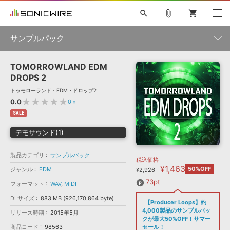
search
attach_file
shopping_cart
サンプルパック
TOMORROWLAND EDM
初音ミク NT
鏡音リン・レン V4X
巡音ルカ V4X
MEIKO V3
製品一覧
ソフト音源 »
DROPS 2
KAITO V3
VOCALOID
TOONTRACK
SPITFIRE AUDIO
トゥモローランド・EDM・ドロップ2
VIENNA
EZ DRUMMER 3
SERUM
ライセンスフリーBGM
★★★★★
0.0
0
»
プラグイン・エフェクト »
サンプルパックを試そう
ボーカル抜き出し
DUBSTEP
ジャンル
キャンペーン »
SALE
ELECTRONICA
EDM
TRANCE
MUTANT
ROUTER.FM
デモサウンド(1)
SONOCA
サンプルパック »
特集 »
製品サポート情報 »
メーカー
製品カテゴリ
サンプルパック
税込価格
ソフト音源
プラグイン・エフェクト
サンプルパック
¥1,463
ソフトウェア／ツール »
50%OFF
ジャンル
EDM
¥2,926
ニュースレター »
DTMガイド »
ソフトウェア／ツール
DAW
効果音
BGM
73pt
フォーマット
WAV
,
MIDI
音楽カード
製作サービス
フォーマット
DLサイズ
883 MB (926,170,864 byte)
DAW »
【Producer Loops】約
SONICWIREブログ »
FAQ »
4,000製品のサンプルパッ
リリース時期
2015年5月
楽曲配信流通
サービス
クが最大50%OFF！サマー
ランキング
商品コード
98563
セール！