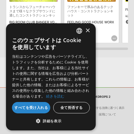
構成する全てのサウンドが、サンプルパックに含まれていることを
トランスからフューチャーハウ
ファンキーで厚みのあるテック
FUTU
保証するものではありません。
スまで様々なクラブサウンドに
ハウス・コンストラクションキ
適したコンストラクションキッ
ット
¥2,9
ダウンロード製品という性質上、一切の返品・返金はお受け付け致
ト集第二弾
7
BIG ROOM CLUB BANGER VOL 2
FEELING GOOD HOUSE WORX
しかねます。
×
¥1,947
¥1,815
97pt
90pt
このウェブサイトは Cookie
ENGLISH
を使用しています
JAPANESE
当社はコンテンツや広告をパーソナライズし、
トラフィックを分析するために Cookie を使用
します。また、当社は、お客様による当社サイ
トの使用に関する情報を広告および分析パート
ナーと共有します。これらの情報は、お客様が
提供した他の情報、またはお客様によるサービ
スの使用から収集した他の情報と組み合わされ
る場合があります。
続きを読む
サンプルパック
TOMORROWLAND EDM DROPS 2
すべてを受け入れる
全て拒否する
会社概要
環境保護（CSR）への取り組み
特定商取引に関する法律に基づく表示
サイト動作環境
利用規約
個人情報の保護について
採用について
詳細を表示