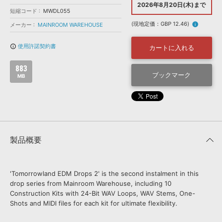
効果音 »
2026年8月20日(木)まで
お問い合わせ »
短縮コード
MWDL055
無償のサウンド
管理ソフト
(現地定価：GBP 12.46)
info
メーカー
MAINROOM WAREHOUSE
BGM »
次世代型
ボーカル・エディタ
使用許諾契約書
info_outline
カートに入れる
883
APS
ブックマーク
映像のBGM・
セリフを音声分離
MB
SLS
音素材の制作・
ライセンス提供
製品概要
'Tomorrowland EDM Drops 2' is the second instalment in this
drop series from Mainroom Warehouse, including 10
Construction Kits with 24-Bit WAV Loops, WAV Stems, One-
Shots and MIDI files for each kit for ultimate flexibility.