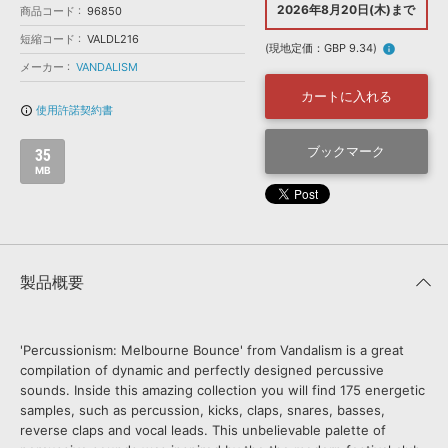
効果音 »
2026年8月20日(木)まで
商品コード
96850
お問い合わせ »
無償のサウンド
管理ソフト
短縮コード
VALDL216
(現地定価：GBP 9.34)
info
BGM »
メーカー
VANDALISM
次世代型
ボーカル・エディタ
カートに入れる
使用許諾契約書
info_outline
APS
ブックマーク
映像のBGM・
セリフを音声分離
35
MB
SLS
音素材の制作・
ライセンス提供
製品概要
'Percussionism: Melbourne Bounce' from Vandalism is a great
compilation of dynamic and perfectly designed percussive
sounds. Inside this amazing collection you will find 175 energetic
samples, such as percussion, kicks, claps, snares, basses,
reverse claps and vocal leads. This unbelievable palette of