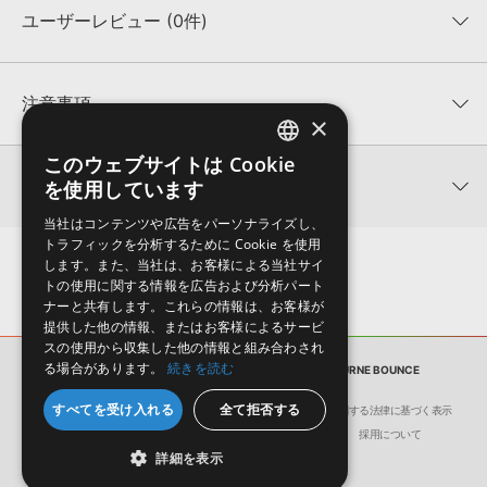
ユーザーレビュー (0件)
収録ファイル一覧
平均評価
0
★★★★★
注意事項
×
0
件の評価
KONTAKTフォーマットについて：
サンプルパック製品の
このウェブサイトは Cookie
ENGLISH
★5
0%
KONTAKTフォーマットは、
製品版KONTAKT（別売）
に読み込ん
関連情報
を使用しています
★4
0%
でお使いいただけます。無償版のKONTAKT PLAYERではお使いい
JAPANESE
★3
0%
ただけませんので、ご注意ください。また、「ライブラリ・タブ」
当社はコンテンツや広告をパーソナライズし、
【Producer Loops】約4,000タイトルのサンプルパックが最大
★2
0%
への表示にも対応しておりません。
トラフィックを分析するために Cookie を使用
50%OFF！サマーセール！
★1
0%
します。また、当社は、お客様による当社サイ
4GBを超えるデータに関するご注意：
FAT32でフォーマットされた
トの使用に関する情報を広告および分析パート
VANDALISM 製品一覧
HDDには、1ファイル4GBを超えるデータを格納することができま
ナーと共有します。これらの情報は、お客様が
レビューをもっと見る »
せん。データ容量が4GBを超えるダウンロード製品をご購入いただ
提供した他の情報、またはお客様によるサービ
きます際には、NTFSやHFS＋でフォーマットされたHDDをご用意
スの使用から収集した他の情報と組み合わされ
いただく必要がございます。
る場合があります。
続きを読む
サンプルパック
PERCUSSIONISM MELBOURNE BOUNCE
製品の購入手続き完了後、受注確認メールとシリアルナンバーをお
すべてを受け入れる
全て拒否する
会社概要
環境保護（CSR）への取り組み
特定商取引に関する法律に基づく表示
知らせするメールの2通が送信されます。メールに記載されており
サイト動作環境
利用規約
個人情報の保護について
採用について
ます説明に沿って、製品のダウンロード／導入を行って下さい。
詳細を表示
サンプルパック製品には、原則として日本語版操作マニュアルをご