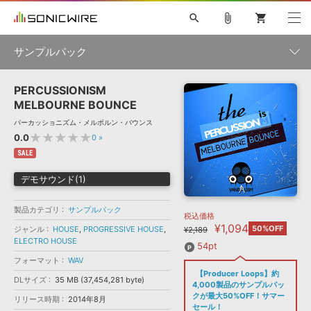
search
attach_file
shopping_cart
サンプルパック
PERCUSSIONISM
初音ミク NT
鏡音リン・レン V4X
巡音ルカ V4X
MEIKO V3
製品一覧
ソフト音源 »
MELBOURNE BOUNCE
KAITO V3
VOCALOID
TOONTRACK
SPITFIRE AUDIO
パーカッショニズム・メルボルン・バウンス
VIENNA
EZ DRUMMER 3
SERUM
ライセンスフリーBGM
★★★★★
0.0
0
»
プラグイン・エフェクト »
サンプルパックを試そう
ボーカル抜き出し
DUBSTEP
ジャンル
キャンペーン »
SALE
ELECTRONICA
EDM
TRANCE
MUTANT
ROUTER.FM
デモサウンド(1)
SONOCA
サンプルパック »
特集 »
製品サポート情報 »
メーカー
製品カテゴリ
サンプルパック
税込価格
ソフト音源
プラグイン・エフェクト
サンプルパック
¥1,094
ソフトウェア／ツール »
50%OFF
ジャンル
HOUSE
,
PROGRESSIVE HOUSE
,
¥2,189
ニュースレター »
ELECTRO HOUSE
DTMガイド »
ソフトウェア／ツール
DAW
効果音
BGM
54pt
音楽カード
製作サービス
フォーマット
フォーマット
WAV
DAW »
【Producer Loops】約
SONICWIREブログ »
DLサイズ
35 MB (37,454,281 byte)
FAQ »
4,000製品のサンプルパッ
楽曲配信流通
サービス
クが最大50%OFF！サマー
リリース時期
2014年8月
ランキング
セール！