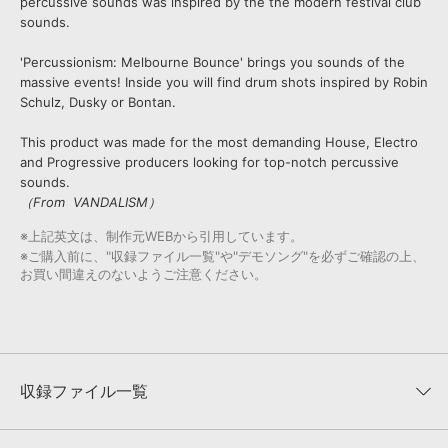
percussive sounds was inspired by the the modern festival club
sounds.
'Percussionism: Melbourne Bounce' brings you sounds of the
massive events! Inside you will find drum shots inspired by Robin
Schulz, Dusky or Bontan.
This product was made for the most demanding House, Electro
and Progressive producers looking for top-notch percussive
sounds.
（From VANDALISM）
※上記英文は、制作元WEBから引用しています。
※ご購入前に、"収録ファイル一覧"や"デモソング"を必ずご確認の上、
お買い間違えのないようご注意ください。
収録ファイル一覧