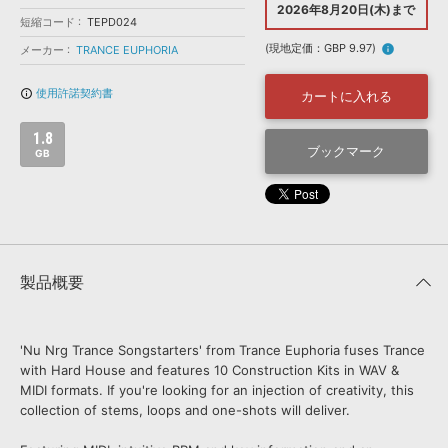
効果音 »
2026年8月20日(木)まで
お問い合わせ »
短縮コード
TEPD024
無償のサウンド
管理ソフト
(現地定価：GBP 9.97)
info
メーカー
TRANCE EUPHORIA
BGM »
次世代型
ボーカル・エディタ
使用許諾契約書
info_outline
カートに入れる
1.8
APS
ブックマーク
映像のBGM・
セリフを音声分離
GB
SLS
音素材の制作・
ライセンス提供
製品概要
'Nu Nrg Trance Songstarters' from Trance Euphoria fuses Trance
with Hard House and features 10 Construction Kits in WAV &
MIDI formats. If you're looking for an injection of creativity, this
collection of stems, loops and one-shots will deliver.