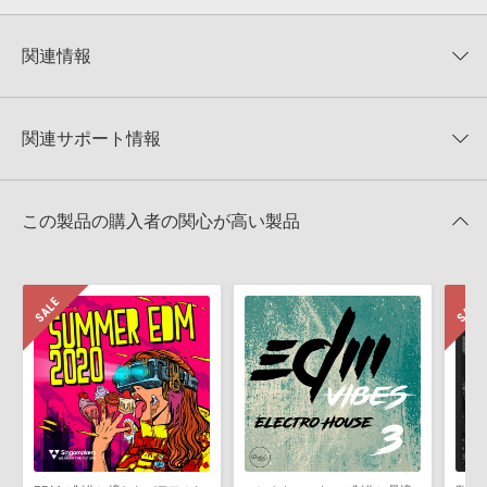
0
件の評価
KONTAKTフォーマットについて：
サンプルパック製品の
★5
0%
KONTAKTフォーマットは、
製品版KONTAKT（別売）
に読み込ん
関連情報
★4
0%
でお使いいただけます。無償版のKONTAKT PLAYERではお使いい
★3
0%
ただけませんので、ご注意ください。また、「ライブラリ・タブ」
【Producer Loops】約4,000タイトルのサンプルパックが最大
★2
0%
への表示にも対応しておりません。
50%OFF！サマーセール！
★1
0%
関連サポート情報
4GBを超えるデータに関するご注意：
FAT32でフォーマットされた
TRANCE EUPHORIA 製品一覧
HDDには、1ファイル4GBを超えるデータを格納することができま
レビューをもっと見る »
せん。データ容量が4GBを超えるダウンロード製品をご購入いただ
NU NRG TRANCE SONGSTARTERSのサポート情報
MIDI形式サンプルパックの追加方法
きます際には、NTFSやHFS＋でフォーマットされたHDDをご用意
この製品の購入者の関心が高い製品
いただく必要がございます。
2022.06.06
製品の購入手続き完了後、受注確認メールとシリアルナンバーをお
マークのついた情報は、該当する製品のご購入ユーザー様専用となって
知らせするメールの2通が送信されます。メールに記載されており
おります。ご覧頂くには、該当する製品をご購入頂く必要がございます。
ます説明に沿って、製品のダウンロード／導入を行って下さい。
サンプルパック製品には、原則として日本語版操作マニュアルをご
NU NRG TRANCE SONGSTARTERSのサポート情報
用意しておりません。ご購入後のご不明点や詳細に関するお問い合
わせなどは
テクニカルサポート
までご連絡ください。
デモソングは、製品収録サウンドを使ってできることを紹介するた
めのデモンストレーション用の楽曲です。原則として、デモソング
そのものをお使いいただくことはできません。また、デモソングを
構成する全てのサウンドが、サンプルパックに含まれていることを