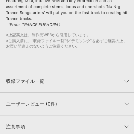
Featuring MIDI, intuitive BPM and key information and an
assortment of complete stems, loops and one-shots 'Nu Nrg
Trance Songstarters' will put you on the fast track to creating hit
Trance tracks.
（From TRANCE EUPHORIA）
※上記英文は、制作元WEBから引用しています。
※ご購入前に、"収録ファイル一覧"や"デモソング"を必ずご確認の上、
お買い間違えのないようご注意ください。
収録ファイル一覧
ユーザーレビュー (0件)
収録ファイル一覧
平均評価
0
★★★★★
注意事項