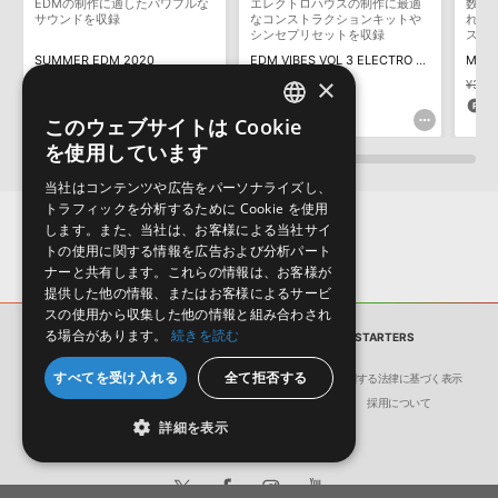
EDMの制作に適したパワフルな
エレクトロハウスの制作に最適
数多
保証するものではありません。
サウンドを収録
なコンストラクションキットや
れた
シンセプリセットを収録
スを
ダウンロード製品という性質上、一切の返品・返金はお受け付け致
SUMMER EDM 2020
EDM VIBES VOL 3 ELECTRO HOUSE
しかねます。
×
¥6,380
¥4,466(30%OFF)
¥4,103
¥3,8
133pt
205pt
9
このウェブサイトは Cookie
ENGLISH
を使用しています
JAPANESE
当社はコンテンツや広告をパーソナライズし、
トラフィックを分析するために Cookie を使用
します。また、当社は、お客様による当社サイ
トの使用に関する情報を広告および分析パート
ナーと共有します。これらの情報は、お客様が
提供した他の情報、またはお客様によるサービ
スの使用から収集した他の情報と組み合わされ
る場合があります。
続きを読む
サンプルパック
NU NRG TRANCE SONGSTARTERS
すべてを受け入れる
全て拒否する
会社概要
環境保護（CSR）への取り組み
特定商取引に関する法律に基づく表示
サイト動作環境
利用規約
個人情報の保護について
採用について
詳細を表示