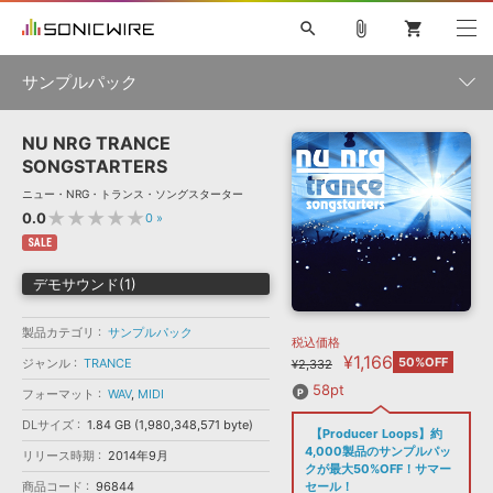
search
attach_file
shopping_cart
サンプルパック
NU NRG TRANCE
初音ミク NT
鏡音リン・レン V4X
巡音ルカ V4X
MEIKO V3
製品一覧
ソフト音源 »
SONGSTARTERS
KAITO V3
VOCALOID
TOONTRACK
SPITFIRE AUDIO
ニュー・NRG・トランス・ソングスターター
VIENNA
EZ DRUMMER 3
SERUM
ライセンスフリーBGM
★★★★★
0.0
0
»
プラグイン・エフェクト »
サンプルパックを試そう
ボーカル抜き出し
DUBSTEP
ジャンル
キャンペーン »
SALE
ELECTRONICA
EDM
TRANCE
MUTANT
ROUTER.FM
デモサウンド(1)
SONOCA
サンプルパック »
特集 »
製品サポート情報 »
メーカー
製品カテゴリ
サンプルパック
税込価格
ソフト音源
プラグイン・エフェクト
サンプルパック
¥1,166
ソフトウェア／ツール »
50%OFF
ジャンル
TRANCE
¥2,332
ニュースレター »
DTMガイド »
ソフトウェア／ツール
DAW
効果音
BGM
58pt
フォーマット
WAV
,
MIDI
音楽カード
製作サービス
フォーマット
DLサイズ
1.84 GB (1,980,348,571 byte)
DAW »
【Producer Loops】約
SONICWIREブログ »
FAQ »
4,000製品のサンプルパッ
リリース時期
2014年9月
楽曲配信流通
サービス
クが最大50%OFF！サマー
ランキング
商品コード
96844
セール！