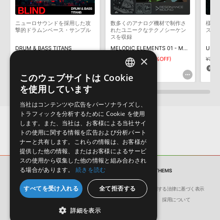
そのものをお使いいただくことはできません。また、デモソングを
構成する全てのサウンドが、サンプルパックに含まれていることを
ニューロサウンドを採用した攻
数多くのアナログ機材で制作さ
様々
保証するものではありません。
撃的ドラムンベース・サンプル
れたユニークなテクノシーケン
スの
スを収録
ダウンロード製品という性質上、一切の返品・返金はお受け付け致
DRUM & BASS TITANS
MELODIC ELEMENTS 01 - MATRIARCH
しかねます。
×
¥3,190
¥2,233(30%OFF)
¥3,828
¥1,914(50%OFF)
¥3,9
66pt
95pt
9
このウェブサイトは Cookie
ENGLISH
を使用しています
JAPANESE
当社はコンテンツや広告をパーソナライズし、
トラフィックを分析するために Cookie を使用
します。また、当社は、お客様による当社サイ
トの使用に関する情報を広告および分析パート
ナーと共有します。これらの情報は、お客様が
提供した他の情報、またはお客様によるサービ
スの使用から収集した他の情報と組み合わされ
る場合があります。
続きを読む
サンプルパック
TECH TRANCE ANTHEMS
すべてを受け入れる
全て拒否する
会社概要
環境保護（CSR）への取り組み
特定商取引に関する法律に基づく表示
サイト動作環境
利用規約
個人情報の保護について
採用について
詳細を表示