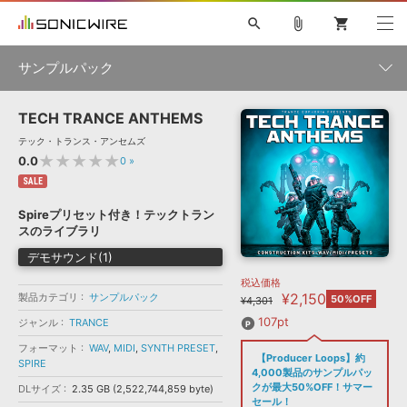
search
attach_file
shopping_cart
サンプルパック
TECH TRANCE ANTHEMS
初音ミク NT
鏡音リン・レン V4X
巡音ルカ V4X
MEIKO V3
製品一覧
ソフト音源 »
テック・トランス・アンセムズ
KAITO V3
VOCALOID
TOONTRACK
SPITFIRE AUDIO
★★★★★
0.0
0
»
VIENNA
EZ DRUMMER 3
SERUM
ライセンスフリーBGM
SALE
プラグイン・エフェクト »
サンプルパックを試そう
ボーカル抜き出し
DUBSTEP
ジャンル
キャンペーン »
Spireプリセット付き！テックトラン
ELECTRONICA
EDM
TRANCE
MUTANT
ROUTER.FM
スのライブラリ
SONOCA
サンプルパック »
特集 »
デモサウンド(1)
製品サポート情報 »
メーカー
税込価格
ソフト音源
プラグイン・エフェクト
サンプルパック
¥2,150
製品カテゴリ
ソフトウェア／ツール »
サンプルパック
50%OFF
¥4,301
ニュースレター »
DTMガイド »
ソフトウェア／ツール
DAW
効果音
BGM
107pt
ジャンル
TRANCE
音楽カード
製作サービス
フォーマット
フォーマット
WAV
,
MIDI
,
SYNTH PRESET
,
DAW »
【Producer Loops】約
SONICWIREブログ »
SPIRE
FAQ »
4,000製品のサンプルパッ
楽曲配信流通
サービス
クが最大50%OFF！サマー
DLサイズ
2.35 GB (2,522,744,859 byte)
ランキング
セール！