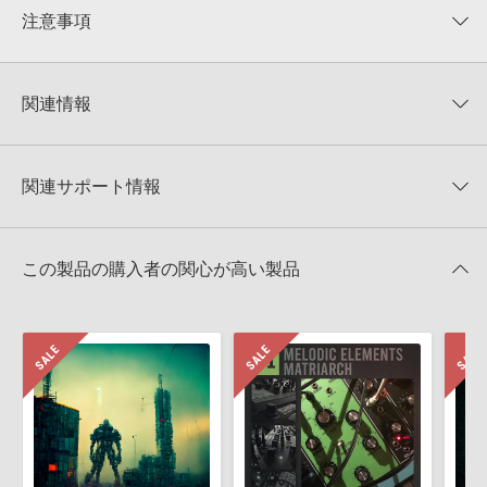
★★★★★
注意事項
0
件の評価
KONTAKTフォーマットについて：
サンプルパック製品の
★5
0%
KONTAKTフォーマットは、
製品版KONTAKT（別売）
に読み込ん
関連情報
★4
0%
でお使いいただけます。無償版のKONTAKT PLAYERではお使いい
★3
0%
ただけませんので、ご注意ください。また、「ライブラリ・タブ」
【Producer Loops】約4,000タイトルのサンプルパックが最大
★2
0%
への表示にも対応しておりません。
50%OFF！サマーセール！
★1
0%
関連サポート情報
4GBを超えるデータに関するご注意：
FAT32でフォーマットされた
TRANCE EUPHORIA 製品一覧
HDDには、1ファイル4GBを超えるデータを格納することができま
レビューをもっと見る »
せん。データ容量が4GBを超えるダウンロード製品をご購入いただ
TECH TRANCE ANTHEMSのサポート情報
Reveal Sound社『SPIRE』のプリセット追加方法
きます際には、NTFSやHFS＋でフォーマットされたHDDをご用意
この製品の購入者の関心が高い製品
いただく必要がございます。
2022.06.06
製品の購入手続き完了後、受注確認メールとシリアルナンバーをお
MIDI形式サンプルパックの追加方法
知らせするメールの2通が送信されます。メールに記載されており
ます説明に沿って、製品のダウンロード／導入を行って下さい。
2022.06.06
サンプルパック製品には、原則として日本語版操作マニュアルをご
マークのついた情報は、該当する製品のご購入ユーザー様専用となって
用意しておりません。ご購入後のご不明点や詳細に関するお問い合
おります。ご覧頂くには、該当する製品をご購入頂く必要がございます。
わせなどは
テクニカルサポート
までご連絡ください。
デモソングは、製品収録サウンドを使ってできることを紹介するた
TECH TRANCE ANTHEMSのサポート情報
めのデモンストレーション用の楽曲です。原則として、デモソング