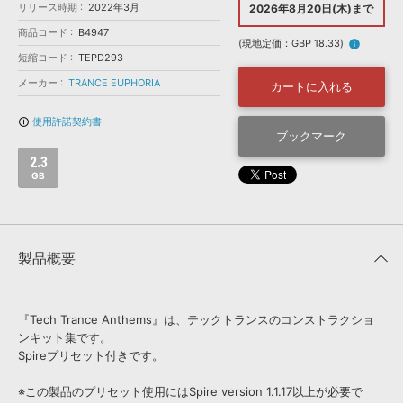
効果音 »
リリース時期
2022年3月
2026年8月20日(木)まで
お問い合わせ »
無償のサウンド
管理ソフト
商品コード
B4947
(現地定価：GBP 18.33)
info
BGM »
短縮コード
TEPD293
次世代型
ボーカル・エディタ
メーカー
TRANCE EUPHORIA
カートに入れる
使用許諾契約書
info_outline
APS
ブックマーク
映像のBGM・
セリフを音声分離
2.3
GB
SLS
音素材の制作・
ライセンス提供
製品概要
『Tech Trance Anthems』は、テックトランスのコンストラクショ
ンキット集です。
Spireプリセット付きです。
※この製品のプリセット使用にはSpire version 1.1.17以上が必要で