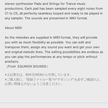
stereo synthesizer Pads and Strings for Trance music
productions. Each pad has been sampled every eight notes from
C1 to C5, all perfectly seamless looped and ready to be played in
any sampler. The sounds are presented in WAV format.
About MIDI:
As the melodies are supplied in MIDI format, they will provide
you with as much flexibility as possible. You can edit and
transpose them, assign any sound you want and get your own
and original melodic lines. The editing possibilities are endless as
you can play the performances at any tempo or pitch without
artefacts.
（From EQUINOX SOUNDS）
※上記英文は、制作元WEBから引用しています。
※ご購入前に、"収録ファイル一覧"や"デモソング"を必ずご確認の上、
お買い間違えのないようご注意ください。