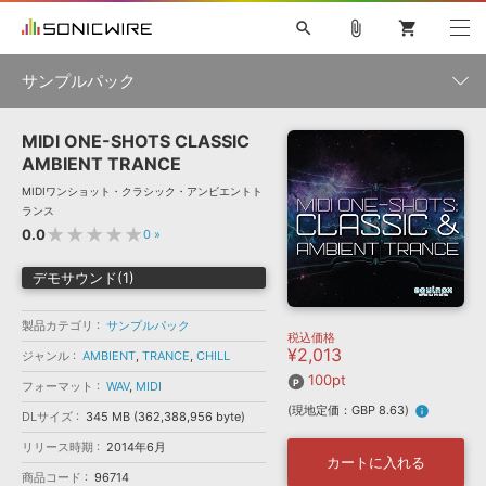
search
attach_file
shopping_cart
サンプルパック
MIDI ONE-SHOTS CLASSIC
初音ミク NT
鏡音リン・レン V4X
巡音ルカ V4X
MEIKO V3
製品一覧
ソフト音源 »
AMBIENT TRANCE
KAITO V3
VOCALOID
TOONTRACK
SPITFIRE AUDIO
MIDIワンショット・クラシック・アンビエントト
VIENNA
EZ DRUMMER 3
SERUM
ライセンスフリーBGM
ランス
プラグイン・エフェクト »
サンプルパックを試そう
ボーカル抜き出し
DUBSTEP
ジャンル
★★★★★
0.0
0
»
キャンペーン »
ELECTRONICA
EDM
TRANCE
MUTANT
ROUTER.FM
デモサウンド(1)
SONOCA
サンプルパック »
特集 »
製品サポート情報 »
メーカー
製品カテゴリ
サンプルパック
税込価格
ソフト音源
プラグイン・エフェクト
サンプルパック
¥2,013
ソフトウェア／ツール »
ジャンル
AMBIENT
,
TRANCE
,
CHILL
ニュースレター »
DTMガイド »
100pt
ソフトウェア／ツール
DAW
効果音
BGM
フォーマット
WAV
,
MIDI
音楽カード
製作サービス
フォーマット
(現地定価：GBP 8.63)
info
DLサイズ
345 MB (362,388,956 byte)
DAW »
SONICWIREブログ »
FAQ »
リリース時期
2014年6月
楽曲配信流通
サービス
カートに入れる
商品コード
ランキング
96714