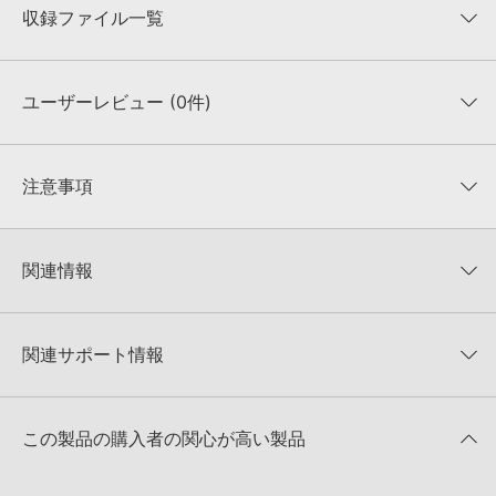
収録ファイル一覧
ユーザーレビュー (0件)
収録ファイル一覧
平均評価
0
★★★★★
注意事項
0
件の評価
KONTAKTフォーマットについて：
サンプルパック製品の
★5
0%
KONTAKTフォーマットは、
製品版KONTAKT（別売）
に読み込ん
関連情報
★4
0%
でお使いいただけます。無償版のKONTAKT PLAYERではお使いい
★3
0%
ただけませんので、ご注意ください。また、「ライブラリ・タブ」
EQUINOX SOUNDS 製品一覧
★2
0%
への表示にも対応しておりません。
★1
0%
関連サポート情報
MIDI ONE-SHOTS CLASSIC AMBIENT TRANCEのサポート情報
4GBを超えるデータに関するご注意：
FAT32でフォーマットされた
HDDには、1ファイル4GBを超えるデータを格納することができま
レビューをもっと見る »
せん。データ容量が4GBを超えるダウンロード製品をご購入いただ
MIDI形式サンプルパックの追加方法
きます際には、NTFSやHFS＋でフォーマットされたHDDをご用意
この製品の購入者の関心が高い製品
いただく必要がございます。
2022.06.06
製品の購入手続き完了後、受注確認メールとシリアルナンバーをお
マークのついた情報は、該当する製品のご購入ユーザー様専用となって