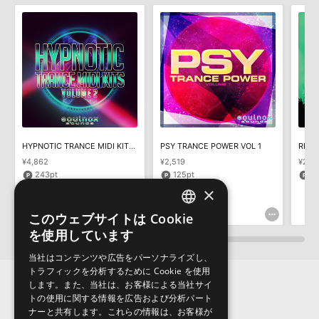
知らせするメールの2通が送信されます。メールに記載されており
おります。ご覧頂くには、該当する製品をご購入頂く必要がございます。
ます説明に沿って、製品のダウンロード／導入を行って下さい。
サンプルパック製品には、原則として日本語版操作マニュアルをご
MIDI ONE-SHOTS CLASSIC AMBIENT TRANCEのサポート情報
用意しておりません。ご購入後のご不明点や詳細に関するお問い合
わせなどは
テクニカルサポート
までご連絡ください。
デモソングは、製品収録サウンドを使ってできることを紹介するた
めのデモンストレーション用の楽曲です。原則として、デモソング
そのものをお使いいただくことはできません。また、デモソングを
構成する全てのサウンドが、サンプルパックに含まれていることを
HYPNOTIC TRANCE MIDI KITS VOL 2
PSY TRANCE POWER VOL 1
保証するものではありません。
¥4,862
¥2,519
¥2,5
ダウンロード製品という性質上、一切の返品・返金はお受け付け致
243pt
125pt
1
しかねます。
×
このウェブサイトは Cookie
ENGLISH
を使用しています
JAPANESE
当社はコンテンツや広告をパーソナライズし、
トラフィックを分析するために Cookie を使用
します。また、当社は、お客様による当社サイ
トの使用に関する情報を広告および分析パート
ナーと共有します。これらの情報は、お客様が