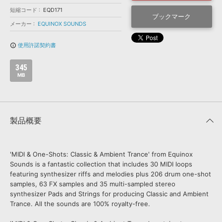
効果音 »
お問い合わせ »
短縮コード
EQD171
無償のサウンド
管理ソフト
ブックマーク
メーカー
EQUINOX SOUNDS
BGM »
使用許諾契約書
次世代型
ボーカル・エディタ
info_outline
345
APS
映像のBGM・
セリフを音声分離
MB
SLS
音素材の制作・
ライセンス提供
製品概要
'MIDI & One-Shots: Classic & Ambient Trance' from Equinox
Sounds is a fantastic collection that includes 30 MIDI loops
featuring synthesizer riffs and melodies plus 206 drum one-shot
samples, 63 FX samples and 35 multi-sampled stereo
synthesizer Pads and Strings for producing Classic and Ambient
Trance. All the sounds are 100% royalty-free.