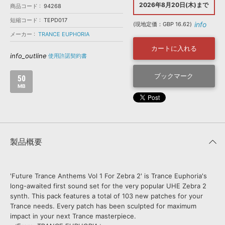
効果音 »
2026年8月20日(木)まで
商品コード
94268
お問い合わせ »
無償のサウンド
管理ソフト
短縮コード
TEPD017
info
(現地定価：GBP 16.62)
BGM »
メーカー
TRANCE EUPHORIA
次世代型
ボーカル・エディタ
カートに入れる
info_outline
使用許諾契約書
APS
ブックマーク
映像のBGM・
セリフを音声分離
50
MB
SLS
音素材の制作・
ライセンス提供
製品概要
'Future Trance Anthems Vol 1 For Zebra 2' is Trance Euphoria's
long-awaited first sound set for the very popular UHE Zebra 2
synth. This pack features a total of 103 new patches for your
Trance needs. Every patch has been sculpted for maximum
impact in your next Trance masterpiece.