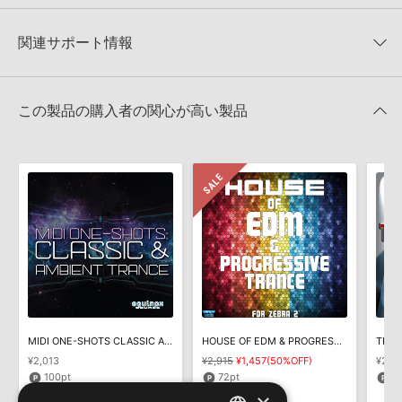
★3
0%
ただけませんので、ご注意ください。また、「ライブラリ・タブ」
【Producer Loops】約4,000タイトルのサンプルパックが最大
★2
0%
への表示にも対応しておりません。
50%OFF！サマーセール！
★1
0%
関連サポート情報
4GBを超えるデータに関するご注意：
FAT32でフォーマットされた
TRANCE EUPHORIA 製品一覧
HDDには、1ファイル4GBを超えるデータを格納することができま
レビューをもっと見る »
せん。データ容量が4GBを超えるダウンロード製品をご購入いただ
FUTURE TRANCE ANTHEMS VOL 1 FOR ZEBRA 2のサポート情報
u-he社製品のプリセット追加方法
きます際には、NTFSやHFS＋でフォーマットされたHDDをご用意
この製品の購入者の関心が高い製品
いただく必要がございます。
2022.06.06
製品の購入手続き完了後、受注確認メールとシリアルナンバーをお
マークのついた情報は、該当する製品のご購入ユーザー様専用となって
知らせするメールの2通が送信されます。メールに記載されており
おります。ご覧頂くには、該当する製品をご購入頂く必要がございます。
ます説明に沿って、製品のダウンロード／導入を行って下さい。
サンプルパック製品には、原則として日本語版操作マニュアルをご
FUTURE TRANCE ANTHEMS VOL 1 FOR ZEBRA 2のサポート情報
用意しておりません。ご購入後のご不明点や詳細に関するお問い合
わせなどは
テクニカルサポート
までご連絡ください。
デモソングは、製品収録サウンドを使ってできることを紹介するた
めのデモンストレーション用の楽曲です。原則として、デモソング
そのものをお使いいただくことはできません。また、デモソングを
構成する全てのサウンドが、サンプルパックに含まれていることを
MIDI ONE-SHOTS CLASSIC AMBIENT TRANCE
HOUSE OF EDM & PROGRESSIVE TRANCE FOR ZEBRA 2
TRAN
保証するものではありません。
¥2,013
¥2,915
¥1,457(50%OFF)
¥2,13
ダウンロード製品という性質上、一切の返品・返金はお受け付け致
100pt
72pt
1
しかねます。