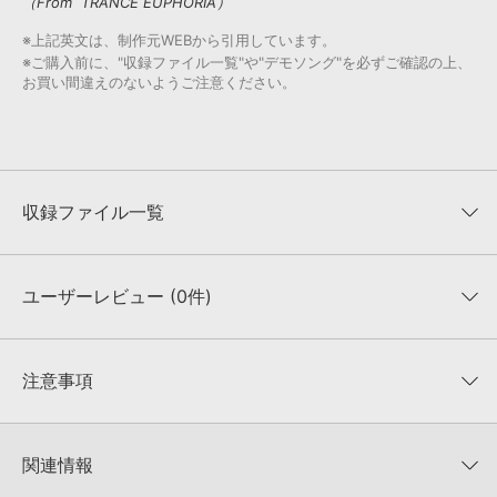
（From TRANCE EUPHORIA）
※上記英文は、制作元WEBから引用しています。
※ご購入前に、"収録ファイル一覧"や"デモソング"を必ずご確認の上、
お買い間違えのないようご注意ください。
収録ファイル一覧
ユーザーレビュー (0件)
収録ファイル一覧
平均評価
0
★★★★★
注意事項
0
件の評価
KONTAKTフォーマットについて：
サンプルパック製品の
★5
0%
KONTAKTフォーマットは、
製品版KONTAKT（別売）
に読み込ん
関連情報
★4
0%
でお使いいただけます。無償版のKONTAKT PLAYERではお使いい