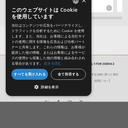
×
このウェブサイトは Cookie
ENGLISH
を使用しています
JAPANESE
当社はコンテンツや広告をパーソナライズし、
トラフィックを分析するために Cookie を使用
します。また、当社は、お客様による当社サイ
トの使用に関する情報を広告および分析パート
ナーと共有します。これらの情報は、お客様が
提供した他の情報、またはお客様によるサービ
スの使用から収集した他の情報と組み合わされ
る場合があります。
続きを読む
サンプルパック
FUTURE TRANCE ANTHEMS VOL 1 FOR ZEBRA 2
すべてを受け入れる
全て拒否する
会社概要
環境保護（CSR）への取り組み
特定商取引に関する法律に基づく表示
サイト動作環境
利用規約
個人情報の保護について
採用について
詳細を表示
日本語
English
© Crypton Future Media, INC.