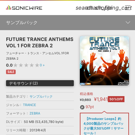
search
attach_file
shopping_cart
サンプルパック
FUTURE TRANCE ANTHEMS
初音ミク NT
鏡音リン・レン V4X
巡音ルカ V4X
MEIKO V3
製品一覧
ソフト音源 »
VOL 1 FOR ZEBRA 2
KAITO V3
VOCALOID
TOONTRACK
SPITFIRE AUDIO
フューチャー・トランス・アンセムVOL.1FOR
VIENNA
EZ DRUMMER 3
SERUM
ライセンスフリーBGM
ZEBRA 2
プラグイン・エフェクト »
サンプルパックを試そう
ボーカル抜き出し
DUBSTEP
ジャンル
★★★★★
0.0
0
»
キャンペーン »
ELECTRONICA
EDM
TRANCE
MUTANT
ROUTER.FM
SALE
SONOCA
サンプルパック »
デモサウンド(2)
特集 »
製品サポート情報 »
メーカー
税込価格
ソフト音源
プラグイン・エフェクト
サンプルパック
製品カテゴリ
サンプルパック
¥1,941
ソフトウェア／ツール »
50%OFF
¥3,883
ニュースレター »
DTMガイド »
ジャンル
TRANCE
ソフトウェア／ツール
DAW
効果音
BGM
97pt
音楽カード
製作サービス
フォーマット
フォーマット
ZEBRA
DAW »
【Producer Loops】約
SONICWIREブログ »
DLサイズ
50 MB (53,435,780 byte)
FAQ »
4,000製品のサンプルパッ
楽曲配信流通
サービス
クが最大50%OFF！サマー
リリース時期
2013年4月
ランキング
セール！