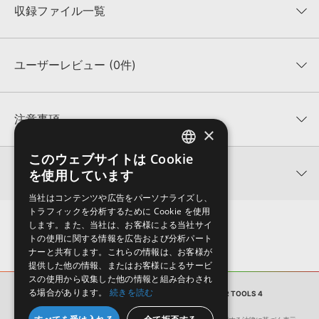
収録ファイル一覧
ユーザーレビュー (0件)
収録ファイル一覧
平均評価
0
★★★★★
注意事項
×
0
件の評価
KONTAKTフォーマットについて：
サンプルパック製品の
このウェブサイトは Cookie
ENGLISH
★5
0%
KONTAKTフォーマットは、
製品版KONTAKT（別売）
に読み込ん
関連情報
を使用しています
★4
0%
でお使いいただけます。無償版のKONTAKT PLAYERではお使いい
JAPANESE
★3
0%
ただけませんので、ご注意ください。また、「ライブラリ・タブ」
当社はコンテンツや広告をパーソナライズし、
【Producer Loops】約4,000タイトルのサンプルパックが最大
★2
0%
への表示にも対応しておりません。
トラフィックを分析するために Cookie を使用
50%OFF！サマーセール！
★1
0%
します。また、当社は、お客様による当社サイ
4GBを超えるデータに関するご注意：
FAT32でフォーマットされた
トの使用に関する情報を広告および分析パート
VANDALISM 製品一覧
HDDには、1ファイル4GBを超えるデータを格納することができま
ナーと共有します。これらの情報は、お客様が
レビューをもっと見る »
せん。データ容量が4GBを超えるダウンロード製品をご購入いただ
提供した他の情報、またはお客様によるサービ
きます際には、NTFSやHFS＋でフォーマットされたHDDをご用意
スの使用から収集した他の情報と組み合わされ
いただく必要がございます。
る場合があります。
続きを読む
サンプルパック
SHOCKING PRODUCER TOOLS 4
製品の購入手続き完了後、受注確認メールとシリアルナンバーをお