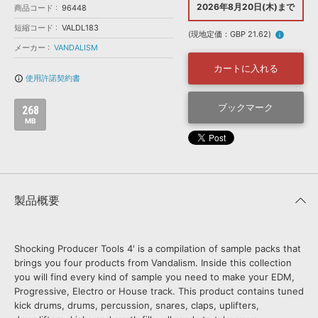
効果音 »
2026年8月20日(木)まで
商品コード
96448
お問い合わせ »
無償のサウンド
管理ソフト
短縮コード
VALDL183
(現地定価：GBP 21.62)
info
BGM »
メーカー
VANDALISM
次世代型
ボーカル・エディタ
カートに入れる
使用許諾契約書
info_outline
APS
ブックマーク
映像のBGM・
セリフを音声分離
268
MB
SLS
音素材の制作・
ライセンス提供
製品概要
Shocking Producer Tools 4' is a compilation of sample packs that
brings you four products from Vandalism. Inside this collection
you will find every kind of sample you need to make your EDM,
Progressive, Electro or House track. This product contains tuned
kick drums, drums, percussion, snares, claps, uplifters,