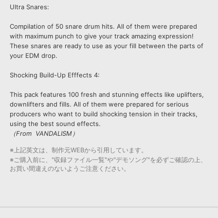
Ultra Snares:
Compilation of 50 snare drum hits. All of them were prepared
with maximum punch to give your track amazing expression!
These snares are ready to use as your fill between the parts of
your EDM drop.
Shocking Build-Up Efffects 4:
This pack features 100 fresh and stunning effects like uplifters,
downlifters and fills. All of them were prepared for serious
producers who want to build shocking tension in their tracks,
using the best sound effects.
（From VANDALISM）
※上記英文は、制作元WEBから引用しています。
※ご購入前に、"収録ファイル一覧"や"デモソング"を必ずご確認の上、
お買い間違えのないようご注意ください。