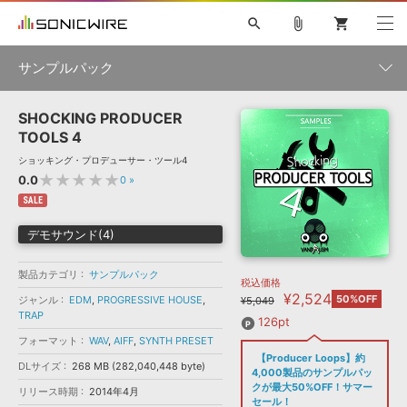
search
attach_file
shopping_cart
サンプルパック
SHOCKING PRODUCER
初音ミク NT
鏡音リン・レン V4X
巡音ルカ V4X
MEIKO V3
製品一覧
ソフト音源 »
TOOLS 4
KAITO V3
VOCALOID
TOONTRACK
SPITFIRE AUDIO
ショッキング・プロデューサー・ツール4
VIENNA
EZ DRUMMER 3
SERUM
ライセンスフリーBGM
★★★★★
0.0
0
»
プラグイン・エフェクト »
サンプルパックを試そう
ボーカル抜き出し
DUBSTEP
ジャンル
キャンペーン »
SALE
ELECTRONICA
EDM
TRANCE
MUTANT
ROUTER.FM
デモサウンド(4)
SONOCA
サンプルパック »
特集 »
製品サポート情報 »
メーカー
製品カテゴリ
サンプルパック
税込価格
ソフト音源
プラグイン・エフェクト
サンプルパック
¥2,524
ソフトウェア／ツール »
50%OFF
ジャンル
EDM
,
PROGRESSIVE HOUSE
,
¥5,049
ニュースレター »
TRAP
DTMガイド »
ソフトウェア／ツール
DAW
効果音
BGM
126pt
音楽カード
製作サービス
フォーマット
フォーマット
WAV
,
AIFF
,
SYNTH PRESET
DAW »
【Producer Loops】約
SONICWIREブログ »
DLサイズ
268 MB (282,040,448 byte)
FAQ »
4,000製品のサンプルパッ
楽曲配信流通
サービス
クが最大50%OFF！サマー
リリース時期
2014年4月
ランキング
セール！