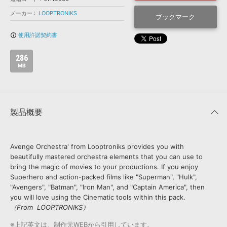
効果音 »
お問い合わせ »
メーカー
LOOPTRONIKS
無償のサウンド
管理ソフト
ブックマーク
BGM »
使用許諾契約書
info_outline
次世代型
ボーカル・エディタ
286
MB
APS
映像のBGM・
セリフを音声分離
SLS
音素材の制作・
ライセンス提供
製品概要
Avenge Orchestra' from Looptroniks provides you with
beautifully mastered orchestra elements that you can use to
bring the magic of movies to your productions. If you enjoy
Superhero and action-packed films like "Superman", "Hulk",
"Avengers", "Batman", "Iron Man", and "Captain America", then
you will love using the Cinematic tools within this pack.
（From LOOPTRONIKS）
※上記英文は、制作元WEBから引用しています。