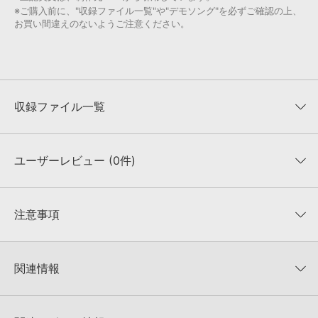
※ご購入前に、"収録ファイル一覧"や"デモソング"を必ずご確認の上、
お買い間違えのないようご注意ください。
収録ファイル一覧
ユーザーレビュー (0件)
収録ファイル一覧
平均評価
0
★★★★★
注意事項
0
件の評価
KONTAKTフォーマットについて：
サンプルパック製品の
★5
0%
KONTAKTフォーマットは、
製品版KONTAKT（別売）
に読み込ん
関連情報
★4
0%
でお使いいただけます。無償版のKONTAKT PLAYERではお使いい
★3
0%
ただけませんので、ご注意ください。また、「ライブラリ・タブ」
LOOPTRONIKS 製品一覧
★2
0%
への表示にも対応しておりません。