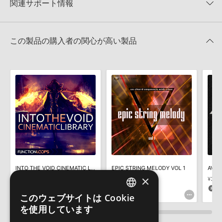
★1
0%
関連サポート情報
AVENGE ORCHESTRAのサポート情報
4GBを超えるデータに関するご注意：
FAT32でフォーマットされた
HDDには、1ファイル4GBを超えるデータを格納することができま
レビューをもっと見る »
せん。データ容量が4GBを超えるダウンロード製品をご購入いただ
MIDI形式サンプルパックの追加方法
きます際には、NTFSやHFS＋でフォーマットされたHDDをご用意
この製品の購入者の関心が高い製品
いただく必要がございます。
2022.06.06
製品の購入手続き完了後、受注確認メールとシリアルナンバーをお
マークのついた情報は、該当する製品のご購入ユーザー様専用となって
知らせするメールの2通が送信されます。メールに記載されており
おります。ご覧頂くには、該当する製品をご購入頂く必要がございます。
ます説明に沿って、製品のダウンロード／導入を行って下さい。
サンプルパック製品には、原則として日本語版操作マニュアルをご
AVENGE ORCHESTRAのサポート情報
用意しておりません。ご購入後のご不明点や詳細に関するお問い合
わせなどは
テクニカルサポート
までご連絡ください。
デモソングは、製品収録サウンドを使ってできることを紹介するた
めのデモンストレーション用の楽曲です。原則として、デモソング
そのものをお使いいただくことはできません。また、デモソングを
構成する全てのサウンドが、サンプルパックに含まれていることを
INTO THE VOID CINEMATIC LIBRARY
EPIC STRING MELODY VOL 1
AVEN
保証するものではありません。
×
¥2,970
¥2,134
¥3,15
ダウンロード製品という性質上、一切の返品・返金はお受け付け致
148pt
106pt
1
しかねます。
このウェブサイトは Cookie
ENGLISH
を使用しています
JAPANESE