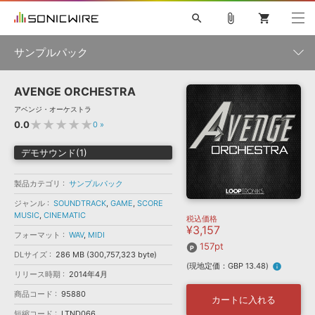
search
attach_file
shopping_cart
サンプルパック
AVENGE ORCHESTRA
初音ミク NT
鏡音リン・レン V4X
巡音ルカ V4X
MEIKO V3
製品一覧
ソフト音源 »
アベンジ・オーケストラ
KAITO V3
VOCALOID
TOONTRACK
SPITFIRE AUDIO
★★★★★
0.0
0
»
VIENNA
EZ DRUMMER 3
SERUM
ライセンスフリーBGM
プラグイン・エフェクト »
サンプルパックを試そう
ボーカル抜き出し
DUBSTEP
ジャンル
デモサウンド(1)
キャンペーン »
ELECTRONICA
EDM
TRANCE
MUTANT
ROUTER.FM
製品カテゴリ
サンプルパック
SONOCA
サンプルパック »
特集 »
製品サポート情報 »
メーカー
ジャンル
SOUNDTRACK
,
GAME
,
SCORE
MUSIC
,
CINEMATIC
税込価格
ソフト音源
プラグイン・エフェクト
サンプルパック
¥3,157
ソフトウェア／ツール »
フォーマット
WAV
,
MIDI
ニュースレター »
DTMガイド »
157pt
ソフトウェア／ツール
DAW
効果音
BGM
音楽カード
製作サービス
DLサイズ
286 MB (300,757,323 byte)
フォーマット
(現地定価：GBP 13.48)
info
DAW »
リリース時期
2014年4月
SONICWIREブログ »
FAQ »
商品コード
95880
楽曲配信流通
サービス
カートに入れる
ランキング
短縮コード
LTND066