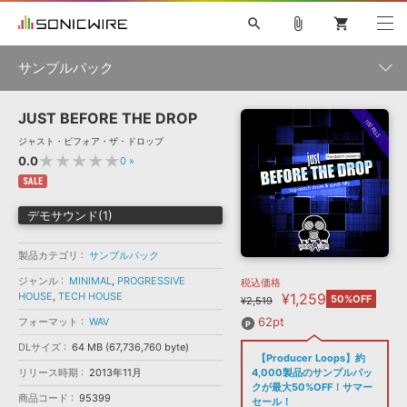
search
attach_file
shopping_cart
サンプルパック
JUST BEFORE THE DROP
初音ミク NT
鏡音リン・レン V4X
巡音ルカ V4X
MEIKO V3
製品一覧
ソフト音源 »
ジャスト・ビフォア・ザ・ドロップ
KAITO V3
VOCALOID
TOONTRACK
SPITFIRE AUDIO
★★★★★
0.0
0
»
VIENNA
EZ DRUMMER 3
SERUM
ライセンスフリーBGM
SALE
プラグイン・エフェクト »
サンプルパックを試そう
ボーカル抜き出し
DUBSTEP
ジャンル
キャンペーン »
デモサウンド(1)
ELECTRONICA
EDM
TRANCE
MUTANT
ROUTER.FM
SONOCA
サンプルパック »
特集 »
製品カテゴリ
サンプルパック
製品サポート情報 »
メーカー
ジャンル
MINIMAL
,
PROGRESSIVE
税込価格
ソフト音源
プラグイン・エフェクト
サンプルパック
HOUSE
,
TECH HOUSE
¥1,259
ソフトウェア／ツール »
50%OFF
¥2,519
ニュースレター »
DTMガイド »
ソフトウェア／ツール
DAW
効果音
BGM
62pt
フォーマット
WAV
音楽カード
製作サービス
フォーマット
DLサイズ
64 MB (67,736,760 byte)
DAW »
【Producer Loops】約
SONICWIREブログ »
FAQ »
リリース時期
2013年11月
4,000製品のサンプルパッ
楽曲配信流通
サービス
クが最大50%OFF！サマー
商品コード
95399
ランキング
セール！