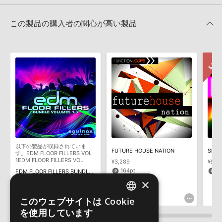
★3
0%
ただけませんので、ご注意ください。また、「ライブラリ・タブ」
【Producer Loops】約4,000タイトルのサンプルパックが最大
★2
0%
への表示にも対応しておりません。
50%OFF！サマーセール！
★1
0%
この製品の購入者の関心が高い製品
4GBを超えるデータに関するご注意：
FAT32でフォーマットされた
VANDALISM 製品一覧
HDDには、1ファイル4GBを超えるデータを格納することができま
レビューをもっと見る »
せん。データ容量が4GBを超えるダウンロード製品をご購入いただ
きます際には、NTFSやHFS＋でフォーマットされたHDDをご用意
いただく必要がございます。
製品の購入手続き完了後、受注確認メールとシリアルナンバーをお
知らせするメールの2通が送信されます。メールに記載されており
ます説明に沿って、製品のダウンロード／導入を行って下さい。
サンプルパック製品には、原則として日本語版操作マニュアルをご
用意しておりません。ご購入後のご不明点や詳細に関するお問い合
わせなどは
テクニカルサポート
までご連絡ください。
以下の製品が収録されていま
デモソングは、製品収録サウンドを使ってできることを紹介するた
FUTURE HOUSE NATION
SHOC
す。EDM FLOOR FILLERS VOL
めのデモンストレーション用の楽曲です。原則として、デモソング
1EDM FLOOR FILLERS VOL
¥3,289
¥2,3
2EDM FLOOR FILLERS VOL 3
そのものをお使いいただくことはできません。また、デモソングを
164pt
5
EDM FLOOR FILLERS BUNDLE (VOLS 1-3)
構成する全てのサウンドが、サンプルパックに含まれていることを
×
¥3,883
保証するものではありません。
194pt
このウェブサイトは Cookie
ENGLISH
ダウンロード製品という性質上、一切の返品・返金はお受け付け致
を使用しています
しかねます。
JAPANESE