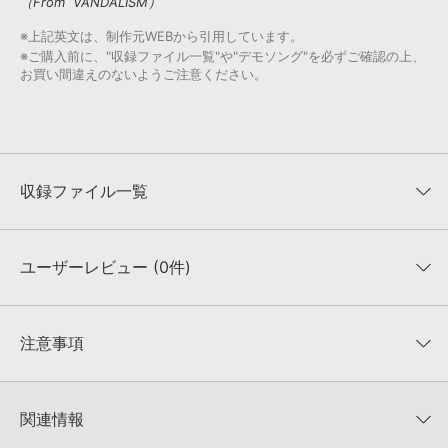
（From VANDALISM）
※上記英文は、制作元WEBから引用しています。
※ご購入前に、"収録ファイル一覧"や"デモソング"を必ずご確認の上、
お買い間違えのないようご注意ください。
収録ファイル一覧
ユーザーレビュー (0件)
収録ファイル一覧
平均評価
0
★★★★★
注意事項
0
件の評価
KONTAKTフォーマットについて：
サンプルパック製品の
★5
0%
KONTAKTフォーマットは、
製品版KONTAKT（別売）
に読み込ん
関連情報
★4
0%
でお使いいただけます。無償版のKONTAKT PLAYERではお使いい