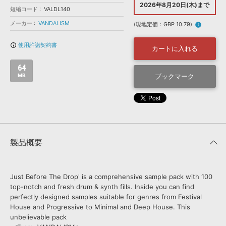
効果音 »
2026年8月20日(木)まで
短縮コード
VALDL140
お問い合わせ »
無償のサウンド
管理ソフト
メーカー
VANDALISM
(現地定価：GBP 10.79)
info
BGM »
使用許諾契約書
info_outline
次世代型
ボーカル・エディタ
カートに入れる
64
APS
MB
ブックマーク
映像のBGM・
セリフを音声分離
SLS
音素材の制作・
ライセンス提供
製品概要
Just Before The Drop' is a comprehensive sample pack with 100
top-notch and fresh drum & synth fills. Inside you can find
perfectly designed samples suitable for genres from Festival
House and Progressive to Minimal and Deep House. This
unbelievable pack