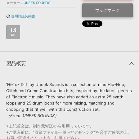
効果音 »
メーカー
UNEEK SOUNDS
お問い合わせ »
無償のサウンド
管理ソフト
ブックマーク
使用許諾契約書
info_outline
BGM »
次世代型
ボーカル・エディタ
1.9
GB
APS
映像のBGM・
セリフを音声分離
製品概要
SLS
音素材の制作・
ライセンス提供
‘Hi-Tek Dirt’ by Uneek Sounds is a collection of nine Hip-Hop,
Glitch and Grime Construction Kits, inspired by the latest genres
of Electronic music. They have also added an extra 25 synth
loops and 25 drum loops for more mixing, matching and
chopping that fit well with this construction set.
（From UNEEK SOUNDS）
※上記英文は、制作元WEBから引用しています。
※ご購入前に、"収録ファイル一覧"や"デモソング"を必ずご確認の上、
お買い間違えのないようご注意ください。