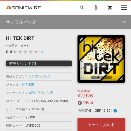
search
attach_file
shopping_cart
サンプルパック
HI-TEK DIRT
初音ミク NT
鏡音リン・レン V4X
巡音ルカ V4X
MEIKO V3
製品一覧
ソフト音源 »
ハイテク・ダート
KAITO V3
VOCALOID
TOONTRACK
SPITFIRE AUDIO
★★★★★
0.0
0
»
VIENNA
EZ DRUMMER 3
SERUM
ライセンスフリーBGM
プラグイン・エフェクト »
サンプルパックを試そう
ボーカル抜き出し
DUBSTEP
ジャンル
デモサウンド(1)
キャンペーン »
ELECTRONICA
EDM
TRANCE
MUTANT
ROUTER.FM
製品カテゴリ
サンプルパック
SONOCA
サンプルパック »
特集 »
製品サポート情報 »
メーカー
ジャンル
HIPHOP
税込価格
ソフト音源
プラグイン・エフェクト
サンプルパック
フォーマット
WAV
,
REX2
,
AIFF
¥2,926
ソフトウェア／ツール »
ニュースレター »
DLサイズ
1.92 GB (2,065,392,241 byte)
DTMガイド »
146pt
ソフトウェア／ツール
DAW
効果音
BGM
音楽カード
製作サービス
フォーマット
リリース時期
2013年9月
(現地定価：GBP 12.50)
info
DAW »
SONICWIREブログ »
商品コード
95120
FAQ »
楽曲配信流通
サービス
カートに入れる
短縮コード
UNKD005
ランキング