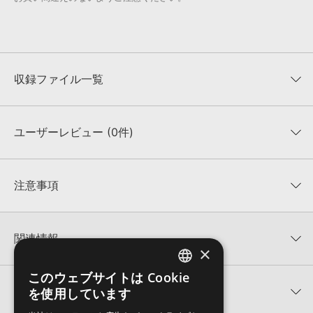
収録ファイル一覧
ユーザーレビュー (0件)
収録ファイル一覧
平均評価
0
★★★★★
注意事項
0
件の評価
KONTAKTフォーマットについて：
サンプルパック製品の
★5
0%
KONTAKTフォーマットは、
製品版KONTAKT（別売）
に読み込ん
関連情報
★4
0%
でお使いいただけます。無償版のKONTAKT PLAYERではお使いい
×
★3
0%
ただけませんので、ご注意ください。また、「ライブラリ・タブ」
UNEEK SOUNDS 製品一覧
★2
0%
への表示にも対応しておりません。
このウェブサイトは Cookie
ENGLISH
★1
0%
関連サポート情報
を使用しています
HI-TEK DIRTのサポート情報
4GBを超えるデータに関するご注意：
FAT32でフォーマットされた
JAPANESE
HDDには、1ファイル4GBを超えるデータを格納することができま