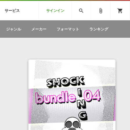
CK
SPITFIRE AUDIO
VIENNA
search
attach_file
shopping_cart
サービス
サインイン
BSTEP
ELECTRONICA
EDM
ソフトウェア／ツール »
SONICWIREブログ »
お問い合わせ »
ジャンル
メーカー
フォーマット
ランキング
のための無
ボーカルパートの制作が自由自在な、次世代
W
効果音
BGM
型ボーカル・エディタ
製品一覧
テクニカルサポート窓口
カテゴリ
製品購入前のご質問・ご相談
メーカー
ランキング