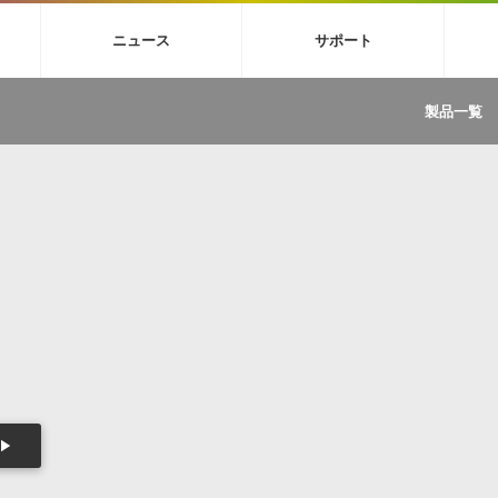
4X
巡音ルカ V4X
MEIKO V3
KAITO V3
VOCALOID
TOONTRA
ニュース
サポート
イセンスフリーBGM
サンプルパックを試そう
ボーカル抜き出し
DU
FAQ »
イン・エフェクト »
イド »
サンプルパック »
ニュースレター »
TRANCE
MUTANT
ROUTER.FM
SONOCA
製品一覧
サウンド素材の効率的な一元管理
ュージシャン向けの楽曲配信流通サ
Piapro Studio / Vocaloid4関連
イン・エフェクト
サンプルパック
ソフトウェア／ツール
DA
償ソフトウェア
者ガイド
製品一覧
バックナンバー一覧
初音ミク V4X関連
ュー一覧
パックを体験してみよう
ジャンル
購読のお申し込み
EZdrummer 3関連
一覧
メーカー
VIENNA関連
ンガー・ラインナップ
グ
フォーマット
イセンシング・サービス
オンラインストアガイド
ランキング
プロセッシング・サービス
ヘルプ
や要件に応じたBGM/効果音の新
クを試そう！
ライセンス提供
BGM »
»
製品一覧
ジャンル
メーカー
ランキング
グ
シングルBGM
効果音