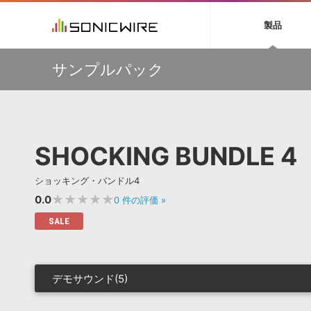
初音ミク NT
鏡音リン・レン V
製品
EZ DRUMMER 3
SERUM
ラ
ソフト音源 »
キャンペーン »
製品サポート情報 »
プラグ
特集 »
DTMガ
サンプルパック
音楽ダウンロードカード製作サービス
独立系ミ
ソフト音源
プラグ
製品一覧
万物を創造するシンセ『Avenger 2』や拡張音源が
VOCALOID4 ENGINE製品サポート
製品一覧
特集一覧
DTM初心
ービス
33％OFF！Vengeance Soundサマーセール！
EZ DRUMMER ENGINE製品サポート
楽器＆カテゴリ
カテゴリ
インタビ
サンプル
【AudioThing】古典的なラテン・サウンドを収録した
KONTAKT PLAYER 5製品サポート
メーカー
『LATIN PERCUSSION』が51％OFF！
メーカー
TIPS記事
VIENNA INSTRUMENTS製品サポート
バーチャルシ
【HEAVYOCITY】サマーセール Reloaded！シネマティ
エンジン
ランキン
APS
SLS
SHOCKING BUNDLE 4
ック音源 / エフェクト最大75%OFF！
サウンド・ラ
ランキング
ウクレレなど”夏”を感じるAmple Soundの音源が最大
オーディオ・
45％OFF！3製品がお得に手に入るバンドルも販売中！
BGMやセリフの抽出・削除を実現する音声
製品の仕様
サンプルパッ
ショッキング・バンドル4
分離サービス
規制作・
挿すだけでOK！今年1番売れてるリミッター『The God
Particle』など、Cradle製品が20%OFF！
★★★★★
0.0
0
件の評価
»
DAW »
効果音 
SALE
Ableton Live
製品一覧
Bitwig
カテゴリ
Cubase
メーカー
デモサウンド(5)
FL Studio
ランキン
SoundBridge
シングル