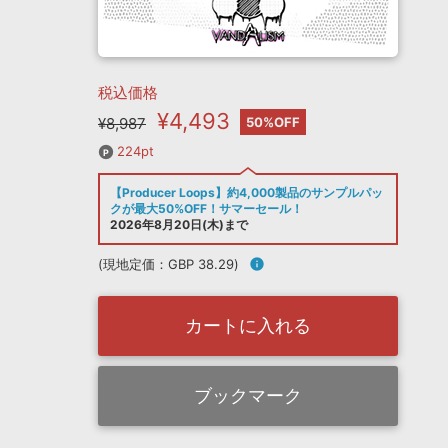
税込価格
¥4,493
¥8,987
50%OFF
224pt
【Producer Loops】約4,000製品のサンプルパッ
クが最大50%OFF！サマーセール！
2026年8月20日(木)まで
(現地定価：GBP 38.29)
info
カートに入れる
ブックマーク