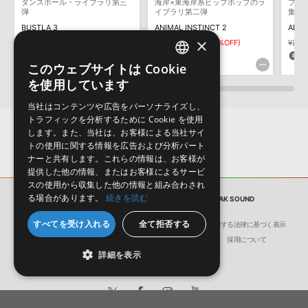
保証するものではありません。
ダンスホール・ライブラリ第三
海岸×東海岸系ヒップホップのラ
プの
弾
イブラリ第二弾
集
ダウンロード製品という性質上、一切の返品・返金はお受け付け致
BUSTLA 3
ANIMAL INSTINCT 2
ANIM
しかねます。
×
¥3,520
¥1,760(50%OFF)
¥2,937
¥1,468(50%OFF)
¥2,9
88pt
73pt
7
このウェブサイトは Cookie
ENGLISH
を使用しています
JAPANESE
当社はコンテンツや広告をパーソナライズし、
トラフィックを分析するために Cookie を使用
します。また、当社は、お客様による当社サイ
トの使用に関する情報を広告および分析パート
ナーと共有します。これらの情報は、お客様が
提供した他の情報、またはお客様によるサービ
スの使用から収集した他の情報と組み合わされ
る場合があります。
続きを読む
サンプルパック
5-IN-1 ESSENTIAL FREAK SOUND
すべてを受け入れる
全て拒否する
会社概要
環境保護（CSR）への取り組み
特定商取引に関する法律に基づく表示
サイト動作環境
利用規約
個人情報の保護について
採用について
詳細を表示