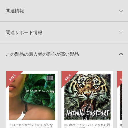
KONTAKTフォーマットについて：
サンプルパック製品の
★5
0%
KONTAKTフォーマットは、
製品版KONTAKT（別売）
に読み込ん
関連情報
★4
0%
でお使いいただけます。無償版のKONTAKT PLAYERではお使いい
★3
0%
ただけませんので、ご注意ください。また、「ライブラリ・タブ」
FREAK SAMPLES 製品一覧
★2
0%
への表示にも対応しておりません。
★1
0%
関連サポート情報
5-IN-1 ESSENTIAL FREAK SOUNDのサポート情報
4GBを超えるデータに関するご注意：
FAT32でフォーマットされた
HDDには、1ファイル4GBを超えるデータを格納することができま
レビューをもっと見る »
せん。データ容量が4GBを超えるダウンロード製品をご購入いただ
LennarDigital社「Sylenth1」のプリセット追加方法
きます際には、NTFSやHFS＋でフォーマットされたHDDをご用意
この製品の購入者の関心が高い製品
いただく必要がございます。
2022.06.06
製品の購入手続き完了後、受注確認メールとシリアルナンバーをお
マークのついた情報は、該当する製品のご購入ユーザー様専用となって
知らせするメールの2通が送信されます。メールに記載されており
おります。ご覧頂くには、該当する製品をご購入頂く必要がございます。
ます説明に沿って、製品のダウンロード／導入を行って下さい。
サンプルパック製品には、原則として日本語版操作マニュアルをご
5-IN-1 ESSENTIAL FREAK SOUNDのサポート情報
用意しておりません。ご購入後のご不明点や詳細に関するお問い合
わせなどは
テクニカルサポート
までご連絡ください。
デモソングは、製品収録サウンドを使ってできることを紹介するた
めのデモンストレーション用の楽曲です。原則として、デモソング
そのものをお使いいただくことはできません。また、デモソングを
構成する全てのサウンドが、サンプルパックに含まれていることを
トロピカルサウンドのモダンな
50 centにインスパイアされた西
オー