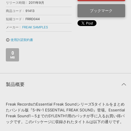
効果音 »
リリース時期
2011年9月
お問い合わせ »
無償のサウンド
管理ソフト
ブックマーク
商品コード
91413
BGM »
短縮コード
FRRD044
次世代型
ボーカル・エディタ
メーカー
FREAK SAMPLES
使用許諾契約書
info_outline
APS
映像のBGM・
セリフを音声分離
0
MB
SLS
音素材の制作・
ライセンス提供
製品概要
Freak RecordsのEssential Freak Soundシリーズ5タイトルをまとめ
たバンドル版『5-IN-1 ESSENTIAL FREAK SOUND』登場。Essential
Freak Sound1～5までのSYLENTH1用のパッチが手に入るお買い得パ
ックです。このパッケージに収録されたタイトルは以下の通りです。