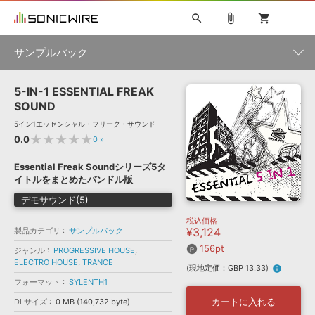
search
attach_file
shopping_cart
サンプルパック
5-IN-1 ESSENTIAL FREAK
初音ミク NT
鏡音リン・レン V4X
巡音ルカ V4X
MEIKO V3
製品一覧
ソフト音源 »
SOUND
KAITO V3
VOCALOID
TOONTRACK
SPITFIRE AUDIO
5イン1エッセンシャル・フリーク・サウンド
VIENNA
EZ DRUMMER 3
SERUM
ライセンスフリーBGM
★★★★★
0.0
0
»
プラグイン・エフェクト »
サンプルパックを試そう
ボーカル抜き出し
DUBSTEP
ジャンル
キャンペーン »
Essential Freak Soundシリーズ5タ
ELECTRONICA
EDM
TRANCE
MUTANT
ROUTER.FM
イトルをまとめたバンドル版
SONOCA
サンプルパック »
特集 »
デモサウンド(5)
製品サポート情報 »
メーカー
ソフト音源
プラグイン・エフェクト
サンプルパック
税込価格
¥3,124
ソフトウェア／ツール »
製品カテゴリ
サンプルパック
ニュースレター »
DTMガイド »
156pt
ソフトウェア／ツール
DAW
効果音
BGM
ジャンル
PROGRESSIVE HOUSE
,
音楽カード
製作サービス
フォーマット
ELECTRO HOUSE
,
TRANCE
(現地定価：GBP 13.33)
info
DAW »
SONICWIREブログ »
フォーマット
SYLENTH1
FAQ »
楽曲配信流通
サービス
カートに入れる
DLサイズ
0 MB (140,732 byte)
ランキング