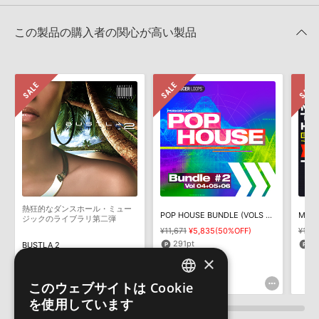
レビューをもっと見る »
せん。データ容量が4GBを超えるダウンロード製品をご購入いただ
MIDI形式サンプルパックの追加方法
きます際には、NTFSやHFS＋でフォーマットされたHDDをご用意
この製品の購入者の関心が高い製品
いただく必要がございます。
2022.06.06
製品の購入手続き完了後、受注確認メールとシリアルナンバーをお
マークのついた情報は、該当する製品のご購入ユーザー様専用となって
知らせするメールの2通が送信されます。メールに記載されており
おります。ご覧頂くには、該当する製品をご購入頂く必要がございます。
ます説明に沿って、製品のダウンロード／導入を行って下さい。
サンプルパック製品には、原則として日本語版操作マニュアルをご
TRANCE HITS BUNDLEのサポート情報
用意しておりません。ご購入後のご不明点や詳細に関するお問い合
わせなどは
テクニカルサポート
までご連絡ください。
デモソングは、製品収録サウンドを使ってできることを紹介するた
めのデモンストレーション用の楽曲です。原則として、デモソング
そのものをお使いいただくことはできません。また、デモソングを
構成する全てのサウンドが、サンプルパックに含まれていることを
熱狂的なダンスホール・ミュー
POP HOUSE BUNDLE (VOLS 4-6)
保証するものではありません。
ジックのライブラリ第二弾
¥11,671
¥5,835(50%OFF)
¥14,0
ダウンロード製品という性質上、一切の返品・返金はお受け付け致
291pt
3
BUSTLA 2
しかねます。
×
¥3,509
¥1,754(50%OFF)
87pt
このウェブサイトは Cookie
ENGLISH
を使用しています
JAPANESE