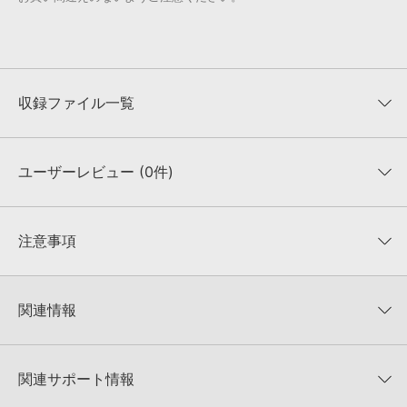
収録ファイル一覧
ユーザーレビュー (0件)
収録ファイル一覧
平均評価
0
★★★★★
注意事項
0
件の評価
KONTAKTフォーマットについて：
サンプルパック製品の
★5
0%
KONTAKTフォーマットは、
製品版KONTAKT（別売）
に読み込ん
関連情報
★4
0%
でお使いいただけます。無償版のKONTAKT PLAYERではお使いい
★3
0%
ただけませんので、ご注意ください。また、「ライブラリ・タブ」
PAKOTEC SAMPLES 製品一覧
★2
0%
への表示にも対応しておりません。
★1
0%
関連サポート情報
TRANCE HITS BUNDLEのサポート情報
4GBを超えるデータに関するご注意：
FAT32でフォーマットされた
HDDには、1ファイル4GBを超えるデータを格納することができま