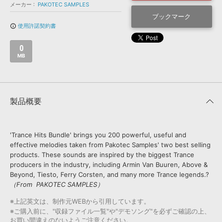
効果音 »
メーカー
PAKOTEC SAMPLES
お問い合わせ »
無償のサウンド
管理ソフト
ブックマーク
使用許諾契約書
info_outline
BGM »
次世代型
ボーカル・エディタ
0
MB
APS
映像のBGM・
セリフを音声分離
製品概要
SLS
音素材の制作・
ライセンス提供
'Trance Hits Bundle' brings you 200 powerful, useful and
effective melodies taken from Pakotec Samples' two best selling
products. These sounds are inspired by the biggest Trance
producers in the industry, including Armin Van Buuren, Above &
Beyond, Tiesto, Ferry Corsten, and many more Trance legends.?
（From PAKOTEC SAMPLES）
※上記英文は、制作元WEBから引用しています。
※ご購入前に、"収録ファイル一覧"や"デモソング"を必ずご確認の上、
お買い間違えのないようご注意ください。