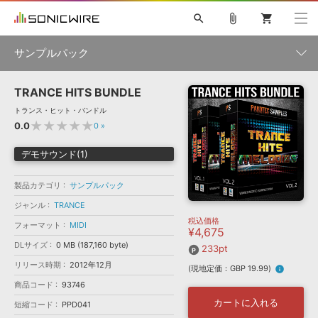
search
attach_file
shopping_cart
サンプルパック
TRANCE HITS BUNDLE
初音ミク NT
鏡音リン・レン V4X
巡音ルカ V4X
MEIKO V3
製品一覧
ソフト音源 »
トランス・ヒット・バンドル
KAITO V3
VOCALOID
TOONTRACK
SPITFIRE AUDIO
★★★★★
0.0
0
»
VIENNA
EZ DRUMMER 3
SERUM
ライセンスフリーBGM
プラグイン・エフェクト »
サンプルパックを試そう
ボーカル抜き出し
DUBSTEP
ジャンル
デモサウンド(1)
キャンペーン »
ELECTRONICA
EDM
TRANCE
MUTANT
ROUTER.FM
製品カテゴリ
サンプルパック
SONOCA
サンプルパック »
特集 »
製品サポート情報 »
メーカー
ジャンル
TRANCE
税込価格
ソフト音源
プラグイン・エフェクト
サンプルパック
フォーマット
MIDI
¥4,675
ソフトウェア／ツール »
ニュースレター »
DLサイズ
0 MB (187,160 byte)
DTMガイド »
233pt
ソフトウェア／ツール
DAW
効果音
BGM
音楽カード
製作サービス
フォーマット
リリース時期
2012年12月
(現地定価：GBP 19.99)
info
DAW »
SONICWIREブログ »
商品コード
93746
FAQ »
楽曲配信流通
サービス
カートに入れる
短縮コード
PPD041
ランキング