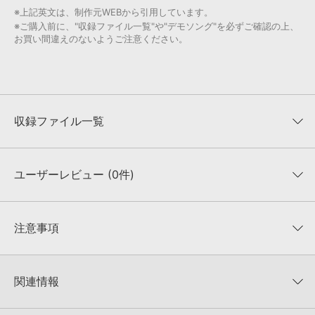
※上記英文は、制作元WEBから引用しています。
※ご購入前に、"収録ファイル一覧"や"デモソング"を必ずご確認の上、
お買い間違えのないようご注意ください。
収録ファイル一覧
ユーザーレビュー (0件)
収録ファイル一覧
平均評価
0
★★★★★
注意事項
0
件の評価
KONTAKTフォーマットについて：
サンプルパック製品の
★5
0%
KONTAKTフォーマットは、
製品版KONTAKT（別売）
に読み込ん
関連情報
★4
0%
でお使いいただけます。無償版のKONTAKT PLAYERではお使いい
★3
0%
ただけませんので、ご注意ください。また、「ライブラリ・タブ」