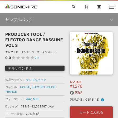
search
attach_file
shopping_cart
サンプルパック
PRODUCER TOOL /
初音ミク NT
鏡音リン・レン V4X
巡音ルカ V4X
MEIKO V3
製品一覧
ソフト音源 »
ELECTRO DANCE BASSLINE
KAITO V3
VOCALOID
TOONTRACK
SPITFIRE AUDIO
VOL 3
VIENNA
EZ DRUMMER 3
SERUM
ライセンスフリーBGM
エレクトロ・ダンス・ベースラインVOL.3
プラグイン・エフェクト »
サンプルパックを試そう
ボーカル抜き出し
DUBSTEP
ジャンル
★★★★★
キャンペーン »
0.0
0
»
ELECTRONICA
EDM
TRANCE
MUTANT
ROUTER.FM
デモサウンド(1)
SONOCA
サンプルパック »
特集 »
製品サポート情報 »
メーカー
製品カテゴリ
サンプルパック
税込価格
ソフト音源
プラグイン・エフェクト
サンプルパック
¥1,276
ソフトウェア／ツール »
ジャンル
HOUSE
,
ELECTRO HOUSE
,
ニュースレター »
DTMガイド »
TRANCE
63pt
ソフトウェア／ツール
DAW
効果音
BGM
音楽カード
製作サービス
フォーマット
フォーマット
WAV
,
MIDI
(現地定価：GBP 5.48)
info
DAW »
SONICWIREブログ »
DLサイズ
78 MB (82,062,187 byte)
FAQ »
楽曲配信流通
サービス
カートに入れる
リリース時期
2013年1月
ランキング