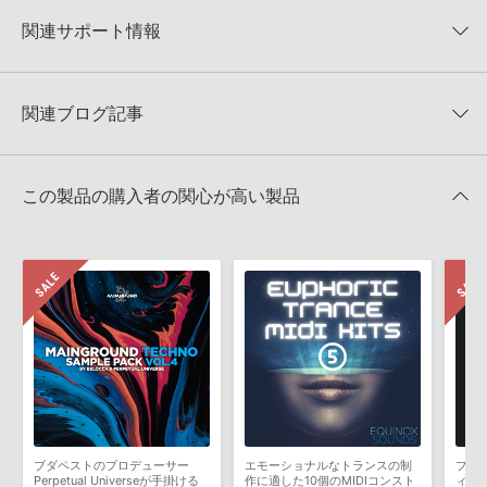
NANO MUSIK LOOPS 製品一覧
★2
0%
への表示にも対応しておりません。
★1
0%
関連サポート情報
PRODUCER TOOL / ELECTRO DANCE BASSLINE VOL 3のサポー
4GBを超えるデータに関するご注意：
FAT32でフォーマットされた
ト情報
HDDには、1ファイル4GBを超えるデータを格納することができま
レビューをもっと見る »
せん。データ容量が4GBを超えるダウンロード製品をご購入いただ
MIDI形式サンプルパックの追加方法
きます際には、NTFSやHFS＋でフォーマットされたHDDをご用意
関連ブログ記事
いただく必要がございます。
2022.06.06
製品の購入手続き完了後、受注確認メールとシリアルナンバーをお
マークのついた情報は、該当する製品のご購入ユーザー様専用となって
知らせするメールの2通が送信されます。メールに記載されており
おります。ご覧頂くには、該当する製品をご購入頂く必要がございます。
この製品の購入者の関心が高い製品
ます説明に沿って、製品のダウンロード／導入を行って下さい。
サンプルパック製品には、原則として日本語版操作マニュアルをご
PRODUCER TOOL / ELECTRO DANCE BASSLINE VOL 3のサポー
用意しておりません。ご購入後のご不明点や詳細に関するお問い合
ト情報
わせなどは
テクニカルサポート
までご連絡ください。
デモソングは、製品収録サウンドを使ってできることを紹介するた
Twitter 限定「オーケストラ系」ミニ楽曲投稿コンテストの結果
めのデモンストレーション用の楽曲です。原則として、デモソング
発表です！
そのものをお使いいただくことはできません。また、デモソングを
2018年01月26日 14:14
構成する全てのサウンドが、サンプルパックに含まれていることを
保証するものではありません。
ダウンロード製品という性質上、一切の返品・返金はお受け付け致
しかねます。
ブダペストのプロデューサー
エモーショナルなトランスの制
プロ
Perpetual Universeが手掛ける
作に適した10個のMIDIコンスト
ィッ