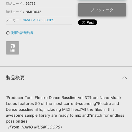
効果音 »
商品コード
93733
お問い合わせ »
無償のサウンド
管理ソフト
ブックマーク
短縮コード
NMLD042
BGM »
メーカー
NANO MUSIK LOOPS
次世代型
ボーカル・エディタ
使用許諾契約書
info_outline
APS
映像のBGM・
セリフを音声分離
78
MB
SLS
音素材の制作・
ライセンス提供
製品概要
'Producer Tool: Electro Dance Bassline Vol 3'?from Nano Musik
Loops features 50 of the most current-sounding?Electro and
Dance bassline riffs, including MIDI files.?All the files in this
awesome sample library are ready to mix and?match for endless
possibilities.
（From NANO MUSIK LOOPS）