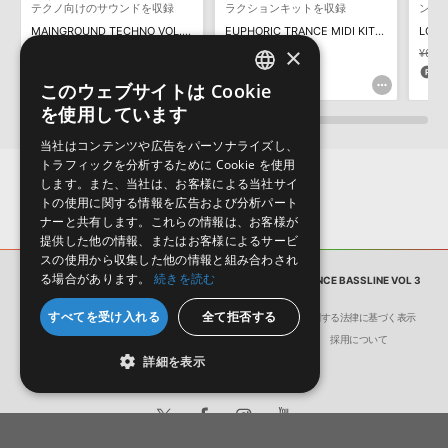
テクノ向けのサウンドを収録
ラクションキットを収録
ンド
MAINGROUND TECHNO VOL. 4 BY BELOCCA & PERPETUAL
EUPHORIC TRANCE MIDI KITS 5
LOSE
×
¥3,179
¥2,225(30%OFF)
¥2,915
¥6,3
66pt
145pt
1
このウェブサイトは Cookie
ENGLISH
を使用しています
JAPANESE
当社はコンテンツや広告をパーソナライズし、
トラフィックを分析するために Cookie を使用
します。また、当社は、お客様による当社サイ
トの使用に関する情報を広告および分析パート
ナーと共有します。これらの情報は、お客様が
提供した他の情報、またはお客様によるサービ
スの使用から収集した他の情報と組み合わされ
る場合があります。
続きを読む
サンプルパック
PRODUCER TOOL / ELECTRO DANCE BASSLINE VOL 3
すべてを受け入れる
全て拒否する
会社概要
環境保護（CSR）への取り組み
特定商取引に関する法律に基づく表示
サイト動作環境
利用規約
個人情報の保護について
採用について
詳細を表示