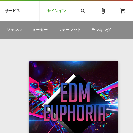
CK
SPITFIRE AUDIO
VIENNA
search
attach_file
shopping_cart
サービス
サインイン
BSTEP
ELECTRONICA
EDM
ソフトウェア／ツール »
SONICWIREブログ »
お問い合わせ »
ジャンル
メーカー
フォーマット
ランキング
のための無
ボーカルパートの制作が自由自在な、次世代
W
効果音
BGM
型ボーカル・エディタ
製品一覧
テクニカルサポート窓口
カテゴリ
製品購入前のご質問・ご相談
メーカー
ランキング