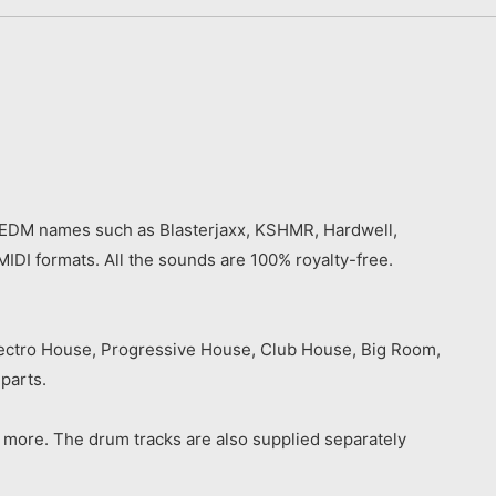
st EDM names such as Blasterjaxx, KSHMR, Hardwell,
I formats. All the sounds are 100% royalty-free.
lectro House, Progressive House, Club House, Big Room,
parts.
d more. The drum tracks are also supplied separately