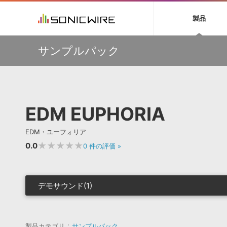
初音ミク NT
鏡音リン・レン V
製品
EZ DRUMMER 3
SERUM
ラ
ソフト音源 »
キャンペーン »
製品サポート情報 »
プラグ
特集 »
DTMガ
サンプルパック
音楽ダウンロードカード製作サービス
独立系ミ
ソフト音源
プラグ
製品一覧
【50％OFF】Soundiron 期間限定セール！人気のクワイ
VOCALOID4 ENGINE製品サポート
製品一覧
特集一覧
DTM初心
ービス
ヤ音源、ストリングス音源が特別価格！
EZ DRUMMER ENGINE製品サポート
楽器＆カテゴリ
カテゴリ
インタビ
サンプル
Audiomodern Summer Sale！全製品35％OFF！
KONTAKT PLAYER 5製品サポート
メーカー
メーカー
TIPS記事
万物を創造するシンセ『Avenger 2』や拡張音源が
VIENNA INSTRUMENTS製品サポート
バーチャルシ
33％OFF！Vengeance Soundサマーセール！
エンジン
ランキン
APS
SLS
EDM EUPHORIA
サウンド・ラ
【AudioThing】古典的なラテン・サウンドを収録した
ランキング
『LATIN PERCUSSION』が51％OFF！
オーディオ・
BGMやセリフの抽出・削除を実現する音声
製品の仕様
【HEAVYOCITY】サマーセール Reloaded！シネマティ
サンプルパッ
EDM・ユーフォリア
分離サービス
規制作・
ック音源 / エフェクト最大75%OFF！
★★★★★
0.0
0
件の評価
»
DAW »
効果音 
Ableton Live
製品一覧
デモサウンド(1)
Bitwig
カテゴリ
Cubase
メーカー
FL Studio
ランキン
SoundBridge
製品カテゴリ
サンプルパック
シングル