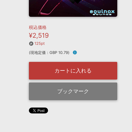
税込価格
¥2,519
125pt
(現地定価：GBP 10.79)
info
カートに入れる
ブックマーク