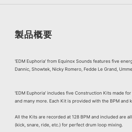
製品概要
'EDM Euphoria' from Equinox Sounds features five energ
Dannic, Showtek, Nicky Romero, Fedde Le Grand, Ummet 
'EDM Euphoria' includes five Construction Kits made f
and many more. Each Kit is provided with the BPM and ke
All the Kits are recorded at 128 BPM and included are a
(kick, snare, ride, etc.) for perfect drum loop mixing.