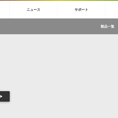
4X
巡音ルカ V4X
MEIKO V3
KAITO V3
VOCALOID
TOONTRA
ニュース
サポート
イセンスフリーBGM
サンプルパックを試そう
ボーカル抜き出し
DU
FAQ »
イン・エフェクト »
イド »
サンプルパック »
ニュースレター »
TRANCE
MUTANT
ROUTER.FM
SONOCA
製品一覧
サウンド素材の効率的な一元管理
ュージシャン向けの楽曲配信流通サ
Piapro Studio / Vocaloid4関連
イン・エフェクト
サンプルパック
ソフトウェア／ツール
DA
償ソフトウェア
者ガイド
製品一覧
バックナンバー一覧
初音ミク V4X関連
ュー一覧
パックを体験してみよう
ジャンル
購読のお申し込み
EZdrummer 3関連
一覧
メーカー
VIENNA関連
ンガー・ラインナップ
グ
フォーマット
イセンシング・サービス
オンラインストアガイド
ランキング
プロセッシング・サービス
ヘルプ
や要件に応じたBGM/効果音の新
クを試そう！
ライセンス提供
BGM »
»
製品一覧
ジャンル
メーカー
ランキング
グ
シングルBGM
効果音