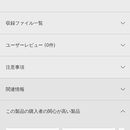
収録ファイル一覧
ユーザーレビュー (0件)
収録ファイル一覧
平均評価
0
★★★★★
注意事項
0
件の評価
KONTAKTフォーマットについて：
サンプルパック製品の
★5
0%
KONTAKTフォーマットは、
製品版KONTAKT（別売）
に読み込ん
関連情報
★4
0%
でお使いいただけます。無償版のKONTAKT PLAYERではお使いい
★3
0%
ただけませんので、ご注意ください。また、「ライブラリ・タブ」
【Loopmasters】計57ブランドのサンプルパックが30%OFF！サ
★2
0%
への表示にも対応しておりません。
マーセール！
★1
0%
この製品の購入者の関心が高い製品
4GBを超えるデータに関するご注意：
FAT32でフォーマットされた
Industrial Strength 製品一覧
HDDには、1ファイル4GBを超えるデータを格納することができま
レビューをもっと見る »
せん。データ容量が4GBを超えるダウンロード製品をご購入いただ