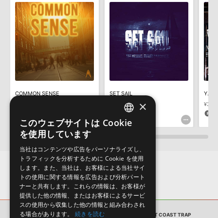
きます際には、NTFSやHFS＋でフォーマットされたHDDをご用意
いただく必要がございます。
製品の購入手続き完了後、受注確認メールとシリアルナンバーをお
知らせするメールの2通が送信されます。メールに記載されており
ます説明に沿って、製品のダウンロード／導入を行って下さい。
サンプルパック製品には、原則として日本語版操作マニュアルをご
用意しておりません。ご購入後のご不明点や詳細に関するお問い合
わせなどは
テクニカルサポート
までご連絡ください。
デモソングは、製品収録サウンドを使ってできることを紹介するた
COMMON SENSE
SET SAIL
Y.O.L
×
めのデモンストレーション用の楽曲です。原則として、デモソング
¥2,519
¥3,410
¥3,4
そのものをお使いいただくことはできません。また、デモソングを
125pt
170pt
1
このウェブサイトは Cookie
構成する全てのサウンドが、サンプルパックに含まれていることを
ENGLISH
保証するものではありません。
を使用しています
JAPANESE
ダウンロード製品という性質上、一切の返品・返金はお受け付け致
当社はコンテンツや広告をパーソナライズし、
しかねます。
トラフィックを分析するために Cookie を使用
します。また、当社は、お客様による当社サイ
トの使用に関する情報を広告および分析パート
ナーと共有します。これらの情報は、お客様が
提供した他の情報、またはお客様によるサービ
スの使用から収集した他の情報と組み合わされ
る場合があります。
続きを読む
サンプルパック
6BLOCC PRESENTS - WEST COAST TRAP