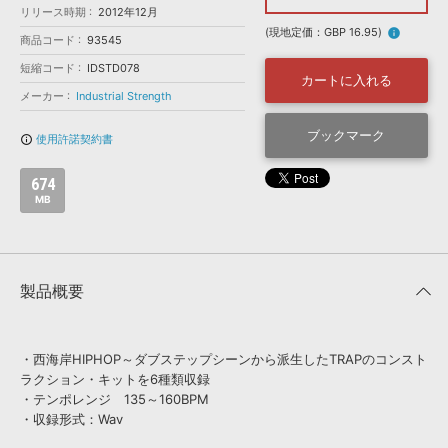
効果音 »
リリース時期
2012年12月
お問い合わせ »
無償のサウンド
管理ソフト
(現地定価：GBP 16.95)
info
商品コード
93545
BGM »
短縮コード
IDSTD078
カートに入れる
次世代型
ボーカル・エディタ
メーカー
Industrial Strength
ブックマーク
使用許諾契約書
info_outline
APS
映像のBGM・
セリフを音声分離
674
MB
SLS
音素材の制作・
ライセンス提供
製品概要
・西海岸HIPHOP～ダブステップシーンから派生したTRAPのコンスト
ラクション・キットを6種類収録
・テンポレンジ 135～160BPM
・収録形式：Wav