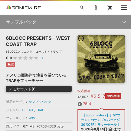
search
attach_file
shopping_cart
サンプルパック
6BLOCC PRESENTS - WEST
初音ミク NT
鏡音リン・レン V4X
巡音ルカ V4X
MEIKO V3
製品一覧
ソフト音源 »
COAST TRAP
KAITO V3
VOCALOID
TOONTRACK
SPITFIRE AUDIO
6BLOCC／ウエスト・コースト・トラップ
VIENNA
EZ DRUMMER 3
SERUM
ライセンスフリーBGM
★★★★★
0.0
0
»
プラグイン・エフェクト »
サンプルパックを試そう
ボーカル抜き出し
DUBSTEP
ジャンル
キャンペーン »
SALE
ELECTRONICA
EDM
TRANCE
MUTANT
ROUTER.FM
アメリカ西海岸で注目を浴びている
SONOCA
サンプルパック »
TRAPをフィーチャー
特集 »
製品サポート情報 »
メーカー
デモサウンド(6)
税込価格
ソフト音源
プラグイン・エフェクト
サンプルパック
¥2,517
ソフトウェア／ツール »
30%OFF
¥3,597
ニュースレター »
DTMガイド »
製品カテゴリ
サンプルパック
ソフトウェア／ツール
DAW
効果音
BGM
75pt
音楽カード
製作サービス
フォーマット
ジャンル
HIPHOP
,
TRAP
DAW »
【Loopmasters】計57ブ
SONICWIREブログ »
フォーマット
WAV
FAQ »
ランドのサンプルパックが
楽曲配信流通
サービス
30%OFF！サマーセール！
DLサイズ
674 MB (707,534,626 byte)
ランキング
2026年8月14日(金)まで