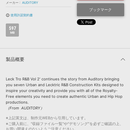
効果音 »
メーカー
AUDITORY
お問い合わせ »
無償のサウンド
管理ソフト
ブックマーク
使用許諾契約書
info_outline
BGM »
次世代型
ボーカル・エディタ
597
MB
APS
映像のBGM・
セリフを音声分離
製品概要
SLS
音素材の制作・
ライセンス提供
Leck Tro R&B Vol 2' continues the story from Auditory bringing
you seven Urban and Lecktric R&B Construction Kits designed to
inspire your creativity and provide you with all of the Royalty-
Free elements you need to create authentic Urban and Hip Hop
productions.
（From AUDITORY）
※上記英文は、制作元WEBから引用しています。
※ご購入前に、"収録ファイル一覧"や"デモソング"を必ずご確認の上、
お買い間違えのないようご注意ください。