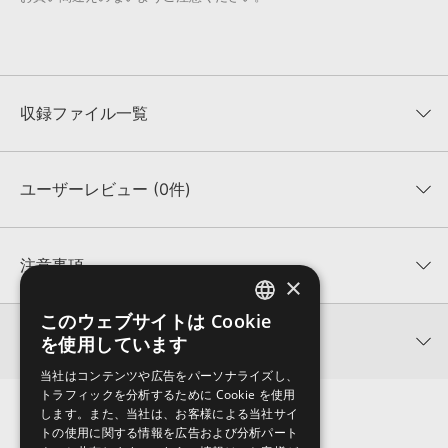
収録ファイル一覧
ユーザーレビュー (0件)
収録ファイル一覧
平均評価
0
★★★★★
注意事項
×
0
件の評価
KONTAKTフォーマットについて：
サンプルパック製品の
このウェブサイトは Cookie
ENGLISH
★5
0%
KONTAKTフォーマットは、
製品版KONTAKT（別売）
に読み込ん
関連情報
を使用しています
★4
0%
でお使いいただけます。無償版のKONTAKT PLAYERではお使いい
JAPANESE
★3
0%
ただけませんので、ご注意ください。また、「ライブラリ・タブ」
当社はコンテンツや広告をパーソナライズし、
AUDITORY 製品一覧
★2
0%
への表示にも対応しておりません。
トラフィックを分析するために Cookie を使用
★1
0%
します。また、当社は、お客様による当社サイ
4GBを超えるデータに関するご注意：
FAT32でフォーマットされた
トの使用に関する情報を広告および分析パート
HDDには、1ファイル4GBを超えるデータを格納することができま