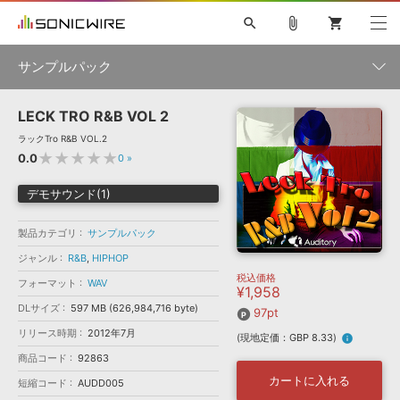
search
attach_file
shopping_cart
サンプルパック
LECK TRO R&B VOL 2
初音ミク NT
鏡音リン・レン V4X
巡音ルカ V4X
MEIKO V3
製品一覧
ソフト音源 »
ラックTro R&B VOL.2
KAITO V3
VOCALOID
TOONTRACK
SPITFIRE AUDIO
★★★★★
0.0
0
»
VIENNA
EZ DRUMMER 3
SERUM
ライセンスフリーBGM
プラグイン・エフェクト »
サンプルパックを試そう
ボーカル抜き出し
DUBSTEP
ジャンル
デモサウンド(1)
キャンペーン »
ELECTRONICA
EDM
TRANCE
MUTANT
ROUTER.FM
製品カテゴリ
サンプルパック
SONOCA
サンプルパック »
特集 »
製品サポート情報 »
メーカー
ジャンル
R&B
,
HIPHOP
税込価格
ソフト音源
プラグイン・エフェクト
サンプルパック
フォーマット
WAV
¥1,958
ソフトウェア／ツール »
ニュースレター »
DLサイズ
597 MB (626,984,716 byte)
DTMガイド »
97pt
ソフトウェア／ツール
DAW
効果音
BGM
音楽カード
製作サービス
フォーマット
リリース時期
2012年7月
(現地定価：GBP 8.33)
info
DAW »
SONICWIREブログ »
商品コード
92863
FAQ »
楽曲配信流通
サービス
カートに入れる
短縮コード
AUDD005
ランキング