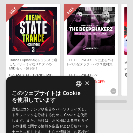
せん。データ容量が4GBを超えるダウンロード製品をご購入いただ
きます際には、NTFSやHFS＋でフォーマットされたHDDをご用意
いただく必要がございます。
製品の購入手続き完了後、受注確認メールとシリアルナンバーをお
知らせするメールの2通が送信されます。メールに記載されており
ます説明に沿って、製品のダウンロード／導入を行って下さい。
サンプルパック製品には、原則として日本語版操作マニュアルをご
用意しておりません。ご購入後のご不明点や詳細に関するお問い合
わせなどは
テクニカルサポート
までご連絡ください。
Trance Euphoriaのトランスに適
THE DEEPSHAKERZによるハイ
デモソングは、製品収録サウンドを使ってできることを紹介するた
したドリーミィなメロディの
レベルなテック・ハウス素材集
めのデモンストレーション用の楽曲です。原則として、デモソング
MIDIセット第3弾！
¥3,31
そのものをお使いいただくことはできません。また、デモソングを
1
DREAM STATE TRANCE MIDI ANTHEMS 3
THE DEEPSHAKERZ
構成する全てのサウンドが、サンプルパックに含まれていることを
×
¥1,771
¥885(50%OFF)
¥6,380
¥4,466(30%OFF)
保証するものではありません。
44pt
133pt
このウェブサイトは Cookie
ENGLISH
ダウンロード製品という性質上、一切の返品・返金はお受け付け致
を使用しています
しかねます。
JAPANESE
当社はコンテンツや広告をパーソナライズし、
トラフィックを分析するために Cookie を使用
します。また、当社は、お客様による当社サイ
トの使用に関する情報を広告および分析パート
ナーと共有します。これらの情報は、お客様が