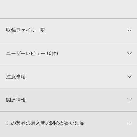
収録ファイル一覧
ユーザーレビュー (0件)
収録ファイル一覧
平均評価
0
★★★★★
注意事項
0
件の評価
KONTAKTフォーマットについて：
サンプルパック製品の
★5
0%
KONTAKTフォーマットは、
製品版KONTAKT（別売）
に読み込ん
関連情報
★4
0%
でお使いいただけます。無償版のKONTAKT PLAYERではお使いい
★3
0%
ただけませんので、ご注意ください。また、「ライブラリ・タブ」
DELECTABLE RECORDS 製品一覧
★2
0%
への表示にも対応しておりません。
★1
0%
この製品の購入者の関心が高い製品
4GBを超えるデータに関するご注意：
FAT32でフォーマットされた
HDDには、1ファイル4GBを超えるデータを格納することができま
レビューをもっと見る »