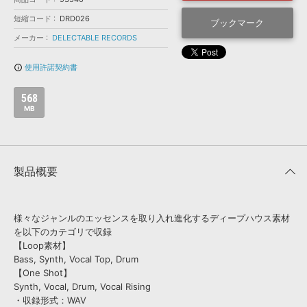
効果音 »
お問い合わせ »
短縮コード
DRD026
無償のサウンド
管理ソフト
ブックマーク
メーカー
DELECTABLE RECORDS
BGM »
次世代型
ボーカル・エディタ
使用許諾契約書
info_outline
568
APS
映像のBGM・
セリフを音声分離
MB
SLS
音素材の制作・
ライセンス提供
製品概要
様々なジャンルのエッセンスを取り入れ進化するディープハウス素材
を以下のカテゴリで収録
【Loop素材】
Bass, Synth, Vocal Top, Drum
【One Shot】
Synth, Vocal, Drum, Vocal Rising
・収録形式：WAV