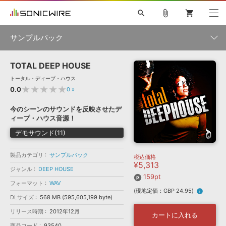
search
attach_file
shopping_cart
サンプルパック
TOTAL DEEP HOUSE
初音ミク NT
鏡音リン・レン V4X
巡音ルカ V4X
MEIKO V3
製品一覧
ソフト音源 »
トータル・ディープ・ハウス
KAITO V3
VOCALOID
TOONTRACK
SPITFIRE AUDIO
★★★★★
0.0
0
»
VIENNA
EZ DRUMMER 3
SERUM
ライセンスフリーBGM
プラグイン・エフェクト »
サンプルパックを試そう
ボーカル抜き出し
DUBSTEP
ジャンル
今のシーンのサウンドを反映させたデ
キャンペーン »
ィープ・ハウス音源！
ELECTRONICA
EDM
TRANCE
MUTANT
ROUTER.FM
デモサウンド(11)
SONOCA
サンプルパック »
特集 »
製品サポート情報 »
メーカー
製品カテゴリ
サンプルパック
税込価格
ソフト音源
プラグイン・エフェクト
サンプルパック
¥5,313
ソフトウェア／ツール »
ジャンル
DEEP HOUSE
ニュースレター »
DTMガイド »
159pt
ソフトウェア／ツール
DAW
効果音
BGM
音楽カード
製作サービス
フォーマット
WAV
フォーマット
(現地定価：GBP 24.95)
info
DAW »
DLサイズ
568 MB (595,605,199 byte)
SONICWIREブログ »
FAQ »
リリース時期
2012年12月
楽曲配信流通
サービス
カートに入れる
ランキング
商品コード
93540