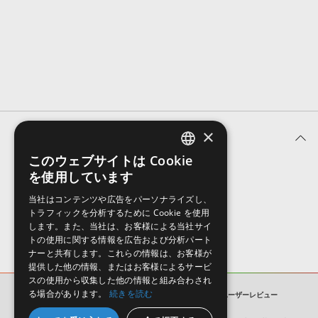
効果音 »
お問い合わせ »
無償のサウンド
管理ソフト
BGM »
次世代型
ボーカル・エディタ
APS
映像のBGM・
セリフを音声分離
×
ユーザーレビュー (0件)
SLS
音素材の制作・
ライセンス提供
このウェブサイトは Cookie
ENGLISH
を使用しています
表示順
JAPANESE
当社はコンテンツや広告をパーソナライズし、
トラフィックを分析するために Cookie を使用
します。また、当社は、お客様による当社サイ
トの使用に関する情報を広告および分析パート
ナーと共有します。これらの情報は、お客様が
提供した他の情報、またはお客様によるサービ
スの使用から収集した他の情報と組み合わされ
る場合があります。
続きを読む
DESIGNED CONSTRUCTION KITS MINI 1
ユーザーレビュー