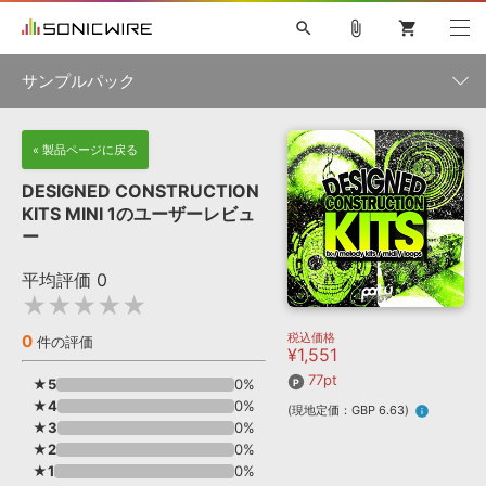
search
attach_file
shopping_cart
サンプルパック
初音ミク NT
鏡音リン・レン V4X
巡音ルカ V4X
MEIKO V3
製品一覧
« 製品ページに戻る
ソフト音源 »
KAITO V3
VOCALOID
TOONTRACK
SPITFIRE AUDIO
DESIGNED CONSTRUCTION
VIENNA
EZ DRUMMER 3
SERUM
ライセンスフリーBGM
KITS MINI 1のユーザーレビュ
プラグイン・エフェクト »
サンプルパックを試そう
ボーカル抜き出し
DUBSTEP
ジャンル
ー
キャンペーン »
ELECTRONICA
EDM
TRANCE
MUTANT
ROUTER.FM
平均評価
0
SONOCA
サンプルパック »
★★★★★
特集 »
製品サポート情報 »
メーカー
税込価格
0
ソフト音源
プラグイン・エフェクト
サンプルパック
件の評価
¥1,551
ソフトウェア／ツール »
ニュースレター »
DTMガイド »
77pt
ソフトウェア／ツール
DAW
効果音
BGM
★5
0%
音楽カード
製作サービス
フォーマット
★4
0%
(現地定価：GBP 6.63)
info
DAW »
★3
0%
SONICWIREブログ »
FAQ »
★2
0%
楽曲配信流通
サービス
★1
0%
ランキング