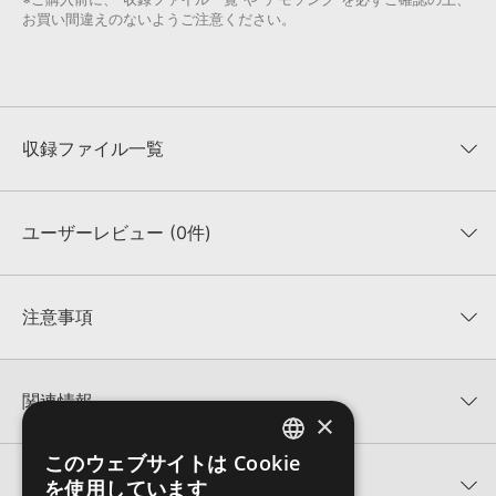
お買い間違えのないようご注意ください。
収録ファイル一覧
ユーザーレビュー (0件)
収録ファイル一覧
平均評価
0
★★★★★
注意事項
0
件の評価
KONTAKTフォーマットについて：
サンプルパック製品の
★5
0%
KONTAKTフォーマットは、
製品版KONTAKT（別売）
に読み込ん
関連情報
★4
0%
でお使いいただけます。無償版のKONTAKT PLAYERではお使いい
×
★3
0%
ただけませんので、ご注意ください。また、「ライブラリ・タブ」
PARTY DESIGN 製品一覧
★2
0%
への表示にも対応しておりません。
このウェブサイトは Cookie
ENGLISH
★1
0%
関連サポート情報
を使用しています
DESIGNED CONSTRUCTION KITS MINI 1のサポート情報
4GBを超えるデータに関するご注意：
FAT32でフォーマットされた