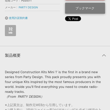
効果音 »
短縮コード
PDD071
お問い合わせ »
メーカー
PARTY DESIGN
無償のサウンド
管理ソフト
ブックマーク
BGM »
使用許諾契約書
info_outline
次世代型
ボーカル・エディタ
32
MB
APS
映像のBGM・
セリフを音声分離
SLS
音素材の制作・
ライセンス提供
製品概要
Designed Construction Kits Mini 1' is the first in a brand new
series from Party Design. This pack proudly presents you with
four unique Kits inspired by the most famous producers in the
world. Inside you'll find everything you need to create radio-
ready tracks.
（From PARTY DESIGN）
※上記英文は、制作元WEBから引用しています。
※ご購入前に、"収録ファイル一覧"や"デモソング"を必ずご確認の上、