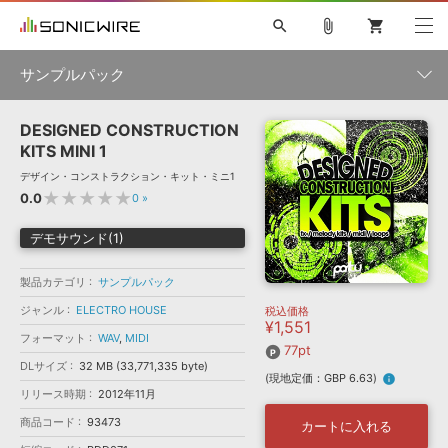
search
attach_file
shopping_cart
サンプルパック
DESIGNED CONSTRUCTION
初音ミク NT
鏡音リン・レン V4X
巡音ルカ V4X
MEIKO V3
製品一覧
ソフト音源 »
KITS MINI 1
KAITO V3
VOCALOID
TOONTRACK
SPITFIRE AUDIO
デザイン・コンストラクション・キット・ミニ1
VIENNA
EZ DRUMMER 3
SERUM
ライセンスフリーBGM
★★★★★
0.0
0
»
プラグイン・エフェクト »
サンプルパックを試そう
ボーカル抜き出し
DUBSTEP
ジャンル
キャンペーン »
デモサウンド(1)
ELECTRONICA
EDM
TRANCE
MUTANT
ROUTER.FM
SONOCA
サンプルパック »
特集 »
製品カテゴリ
サンプルパック
製品サポート情報 »
メーカー
ジャンル
ELECTRO HOUSE
税込価格
ソフト音源
プラグイン・エフェクト
サンプルパック
¥1,551
ソフトウェア／ツール »
ニュースレター »
フォーマット
WAV
,
MIDI
DTMガイド »
77pt
ソフトウェア／ツール
DAW
効果音
BGM
音楽カード
製作サービス
フォーマット
DLサイズ
32 MB (33,771,335 byte)
(現地定価：GBP 6.63)
info
DAW »
リリース時期
2012年11月
SONICWIREブログ »
FAQ »
楽曲配信流通
サービス
商品コード
93473
カートに入れる
ランキング