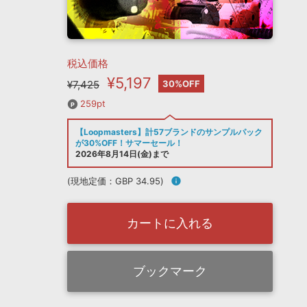
税込価格
¥5,197
¥7,425
30%OFF
259pt
【Loopmasters】計57ブランドのサンプルパック
が30%OFF！サマーセール！
2026年8月14日(金)まで
(現地定価：GBP 34.95)
info
カートに入れる
ブックマーク