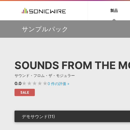
初音ミク NT
鏡音リン・レン V
製品
EZ DRUMMER 3
SERUM
ラ
ソフト音源 »
キャンペーン »
製品サポート情報 »
プラグ
特集 »
DTMガ
サンプルパック
音楽ダウンロードカード製作サービス
独立系ミ
ソフト音源
プラグ
製品一覧
【50％OFF】Soundiron 期間限定セール！人気のクワイ
VOCALOID4 ENGINE製品サポート
製品一覧
特集一覧
DTM初心
ービス
ヤ音源、ストリングス音源が特別価格！
EZ DRUMMER ENGINE製品サポート
楽器＆カテゴリ
カテゴリ
インタビ
サンプル
Audiomodern Summer Sale！全製品35％OFF！
KONTAKT PLAYER 5製品サポート
メーカー
メーカー
TIPS記事
万物を創造するシンセ『Avenger 2』や拡張音源が
VIENNA INSTRUMENTS製品サポート
バーチャルシ
33％OFF！Vengeance Soundサマーセール！
エンジン
ランキン
APS
SLS
SOUNDS FROM THE 
サウンド・ラ
【AudioThing】古典的なラテン・サウンドを収録した
ランキング
『LATIN PERCUSSION』が51％OFF！
オーディオ・
BGMやセリフの抽出・削除を実現する音声
製品の仕様
【HEAVYOCITY】サマーセール Reloaded！シネマティ
サンプルパッ
サウンド・フロム・ザ・モジュラー
分離サービス
規制作・
ック音源 / エフェクト最大75%OFF！
★★★★★
0.0
0
件の評価
»
DAW »
効果音 
SALE
Ableton Live
製品一覧
Bitwig
カテゴリ
Cubase
メーカー
デモサウンド(11)
FL Studio
ランキン
SoundBridge
シングル