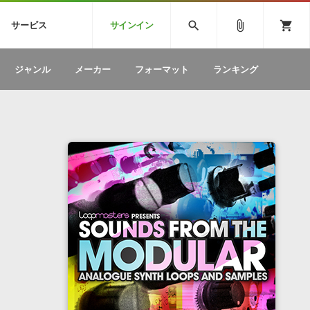
CK
SPITFIRE AUDIO
VIENNA
search
attach_file
shopping_cart
サービス
サインイン
BSTEP
ELECTRONICA
EDM
ソフトウェア／ツール »
SONICWIREブログ »
お問い合わせ »
ジャンル
メーカー
フォーマット
ランキング
のための無
ボーカルパートの制作が自由自在な、次世代
W
効果音
BGM
型ボーカル・エディタ
製品一覧
テクニカルサポート窓口
カテゴリ
製品購入前のご質問・ご相談
メーカー
ランキング