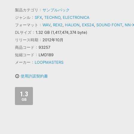
製品カテゴリ
サンプルパック
ジャンル
SFX
,
TECHNO
,
ELECTRONICA
フォーマット
WAV
,
REX2
,
HALION
,
EXS24
,
SOUND FONT
,
NN-
DLサイズ
1.32 GB (1,417,474,374 byte)
リリース時期
2012年10月
商品コード
93257
短縮コード
LMD189
メーカー
LOOPMASTERS
使用許諾契約書
info_outline
1.3
GB