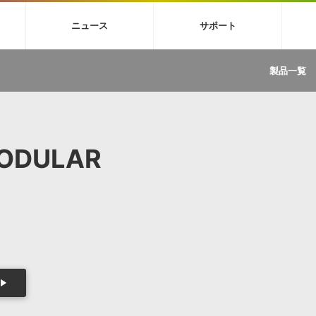
4X
巡音ルカ V4X
MEIKO V3
KAITO V3
VOCALOID
TOONTRA
ニュース
サポート
イセンスフリーBGM
サンプルパックを試そう
ボーカル抜き出し
DU
FAQ »
イン・エフェクト »
イド »
サンプルパック »
ニュースレター »
TRANCE
MUTANT
ROUTER.FM
SONOCA
製品一覧
サウンド素材の効率的な一元管理
ュージシャン向けの楽曲配信流通サ
Piapro Studio / Vocaloid4関連
イン・エフェクト
サンプルパック
ソフトウェア／ツール
DA
償ソフトウェア
者ガイド
製品一覧
バックナンバー一覧
初音ミク V4X関連
ュー一覧
パックを体験してみよう
ジャンル
購読のお申し込み
EZdrummer 3関連
一覧
メーカー
VIENNA関連
ンガー・ラインナップ
グ
フォーマット
MODULAR
イセンシング・サービス
オンラインストアガイド
ランキング
プロセッシング・サービス
ヘルプ
や要件に応じたBGM/効果音の新
クを試そう！
ライセンス提供
BGM »
»
製品一覧
ジャンル
メーカー
ランキング
グ
シングルBGM
効果音