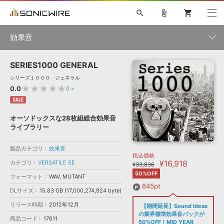
search
attach_file
shopping_cart
効果音
SERIES1000 GENERAL
初音ミク NT
鏡音リン・レン V4X
巡音ルカ V4X
MEIKO V3
製品一覧
ソフト音源 »
シリーズ１０００ ジェネラル
KAITO V3
VOCALOID
TOONTRACK
SPITFIRE AUDIO
★★★★★
0.0
0
»
VIENNA
EZ DRUMMER 3
SERUM
ライセンスフリーBGM
SALE
プラグイン・エフェクト »
サンプルパックを試そう
ボーカル抜き出し
DUBSTEP
カテゴリ
キャンペーン »
オーソドックスな28枚組総合効果音
ELECTRONICA
EDM
TRANCE
MUTANT
ROUTER.FM
ライブラリー
SONOCA
サンプルパック »
特集 »
製品サポート情報 »
メーカー
製品カテゴリ
効果音
税込価格
ソフト音源
プラグイン・エフェクト
サンプルパック
¥16,918
カテゴリ
VERSATILE SE
ソフトウェア／ツール »
¥33,836
ニュースレター »
DTMガイド »
50%OFF
ソフトウェア／ツール
DAW
効果音
BGM
フォーマット
WAV, MUTANT
音楽カード
製作サービス
ランキング
845pt
DLサイズ
15.83 GB (17,000,274,924 byte)
DAW »
SONICWIREブログ »
FAQ »
リリース時期
2012年12月
【期間延長】Sound Ideas
楽曲配信流通
サービス
の業界標準効果音パックが
商品コード
17611
シングル効果音
50%OFF！MID YEAR