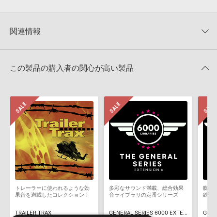
0
件の評価
MUTANTについて：
本製品に付属のサウンド一元管理ソフトウェア「Mutant（Ver.3以
降）」にて、収録サウンドの「キーワード」、「説明文」を閲覧／検索いただけます。
★5
0%
関連情報
★4
0%
4GBを超えるデータに関するご注意：
FAT32でフォーマットされたHDDには、1ファイル
4GBを超えるデータを格納することができません。データ容量が4GBを超えるダウンロ
★3
0%
ード製品をご購入いただきます際には、NTFSやHFS＋でフォーマットされたHDDをご用
【期間延長】Sound Ideasの業界標準効果音パックが50%OFF！
★2
0%
意いただく必要がございます。
MID YEAR SALE！
★1
0%
この製品の購入者の関心が高い製品
KONTAKTフォーマットについて：
本製品のKONTAKTフォーマットは、製品版
Sound Ideas 製品一覧
KONTAKTに読み込んでお使いいただけます。KONTAKT PLAYERではお使いいただけま
レビューをもっと見る »
せんので、ご注意ください。また、Add Library機能による「ライブラリ・タブ」表示に
も対応しておりません。
製品の購入手続き完了後、受注確認メールとシリアルナンバーをお知らせするメールの2
通が送信されます。メールに記載されております説明に沿って、製品のダウンロード／
導入を行って下さい。
ダウンロード製品という性質上、一切の返品・返金はお受け付け致しかねます。
トレーラーに使われるような効
多彩なサウンド満載、総合効果
膨大
果音を満載したコレクション！
音ライブラリの定番シリーズ
総合
TRAILER TRAX
GENERAL SERIES 6000 EXTENSION 6