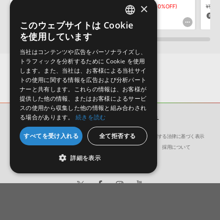
×
¥51,194
¥25,597(50%OFF)
¥51,194
¥25,597(50%OFF)
¥51,1
1,279pt
1,279pt
1
このウェブサイトは Cookie
ENGLISH
を使用しています
JAPANESE
当社はコンテンツや広告をパーソナライズし、
トラフィックを分析するために Cookie を使用
します。また、当社は、お客様による当社サイ
トの使用に関する情報を広告および分析パート
ナーと共有します。これらの情報は、お客様が
提供した他の情報、またはお客様によるサービ
スの使用から収集した他の情報と組み合わされ
る場合があります。
続きを読む
効果音
SERIES1000 GENERAL
すべてを受け入れる
全て拒否する
会社概要
環境保護（CSR）への取り組み
特定商取引に関する法律に基づく表示
サイト動作環境
利用規約
個人情報の保護について
採用について
詳細を表示
日本語
English
© Crypton Future Media, INC.