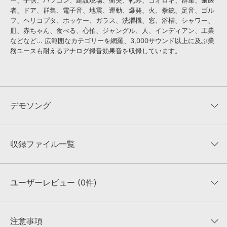
ー、子供、パソコン、建設現場、衝突、軋み、コオロギ、群集、歯医
者、ドア、群集、電子音、地震、運動、爆発、火、拳銃、足音、ゴル
フ、ヘリコプタ、ホッケー、ガラス、洗濯機、窓、浴槽、シャワー、
皿、赤ちゃん、食べる、心拍、ジャングル、人、インディアン、工業
などなど... 広範囲なカテゴリーを網羅、3,000サウンド以上に及ぶ業
務ユースも耐えるアナログ録音効果音を収録しています。
デモソング
シリーズ1000&シリーズ2デモ
demosound
収録ファイル一覧
収録サウンドの試聴
収録サウンドを1音から試聴できます。
ユーザーレビュー (0件)
収録ファイル一覧
1音ごとの試聴はこちら
平均評価
0
★★★★★
注意事項