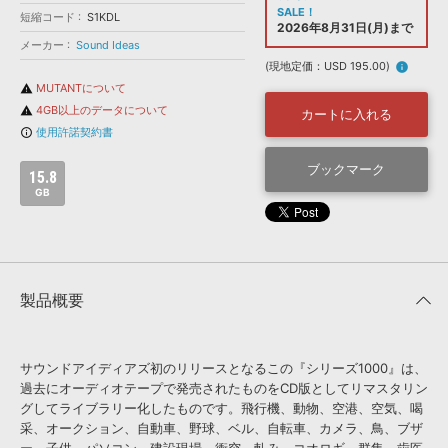
効果音 »
SALE！
短縮コード
S1KDL
お問い合わせ »
2026年8月31日(月)まで
無償のサウンド
管理ソフト
メーカー
Sound Ideas
BGM »
(現地定価：USD 195.00)
info
MUTANTについて
warning
次世代型
ボーカル・エディタ
4GB以上のデータについて
warning
カートに入れる
使用許諾契約書
info_outline
APS
映像のBGM・
セリフを音声分離
ブックマーク
15.8
GB
SLS
音素材の制作・
ライセンス提供
製品概要
サウンドアイディアズ初のリリースとなるこの『シリーズ1000』は、
過去にオーディオテープで発売されたものをCD版としてリマスタリン
グしてライブラリー化したものです。飛行機、動物、空港、空気、喝
采、オークション、自動車、野球、ベル、自転車、カメラ、鳥、ブザ