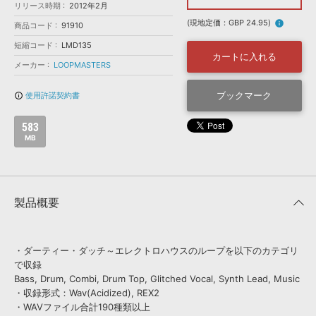
効果音 »
リリース時期
2012年2月
お問い合わせ »
無償のサウンド
管理ソフト
(現地定価：GBP 24.95)
info
商品コード
91910
BGM »
短縮コード
LMD135
カートに入れる
次世代型
ボーカル・エディタ
メーカー
LOOPMASTERS
ブックマーク
使用許諾契約書
info_outline
APS
映像のBGM・
セリフを音声分離
583
MB
SLS
音素材の制作・
ライセンス提供
製品概要
・ダーティー・ダッチ～エレクトロハウスのループを以下のカテゴリ
で収録
Bass, Drum, Combi, Drum Top, Glitched Vocal, Synth Lead, Music
・収録形式：Wav(Acidized), REX2
・WAVファイル合計190種類以上