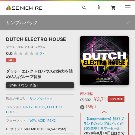
search
attach_file
shopping_cart
サンプルパック
DUTCH ELECTRO HOUSE
初音ミク NT
鏡音リン・レン V4X
巡音ルカ V4X
MEIKO V3
製品一覧
ソフト音源 »
ダッチ・エレクトロ・ハウス
KAITO V3
VOCALOID
TOONTRACK
SPITFIRE AUDIO
★★★★★
0.0
0
»
VIENNA
EZ DRUMMER 3
SERUM
ライセンスフリーBGM
SALE
プラグイン・エフェクト »
サンプルパックを試そう
ボーカル抜き出し
DUBSTEP
ジャンル
キャンペーン »
ダッチ・エレクトロハウスの魅力を詰
ELECTRONICA
EDM
TRANCE
MUTANT
ROUTER.FM
め込んだループ音源
SONOCA
サンプルパック »
特集 »
デモサウンド(8)
製品サポート情報 »
メーカー
税込価格
ソフト音源
プラグイン・エフェクト
サンプルパック
¥3,711
製品カテゴリ
ソフトウェア／ツール »
サンプルパック
30%OFF
¥5,302
ニュースレター »
DTMガイド »
ソフトウェア／ツール
DAW
効果音
BGM
185pt
ジャンル
DIRTY DUTCH
,
ELECTRO
音楽カード
製作サービス
フォーマット
HOUSE
DAW »
【Loopmasters】計57ブ
SONICWIREブログ »
フォーマット
WAV
,
ACID
,
REX2
FAQ »
ランドのサンプルパックが
楽曲配信流通
サービス
30%OFF！サマーセール！
DLサイズ
583 MB (611,374,543 byte)
ランキング
2026年8月14日(金)まで