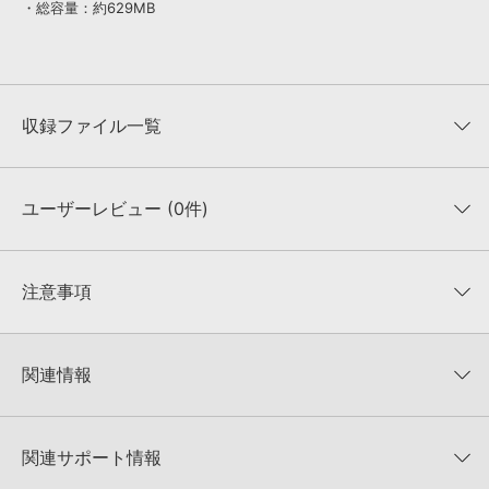
・総容量：約629MB
収録ファイル一覧
ユーザーレビュー (0件)
収録ファイル一覧
平均評価
0
★★★★★
注意事項
0
件の評価
KONTAKTフォーマットについて：
サンプルパック製品の
★5
0%
KONTAKTフォーマットは、
製品版KONTAKT（別売）
に読み込ん
関連情報
★4
0%
でお使いいただけます。無償版のKONTAKT PLAYERではお使いい
★3
0%
ただけませんので、ご注意ください。また、「ライブラリ・タブ」
【Loopmasters】計57ブランドのサンプルパックが30%OFF！サ
★2
0%
への表示にも対応しておりません。
マーセール！
★1
0%
関連サポート情報
4GBを超えるデータに関するご注意：
FAT32でフォーマットされた
LOOPMASTERS 製品一覧
HDDには、1ファイル4GBを超えるデータを格納することができま