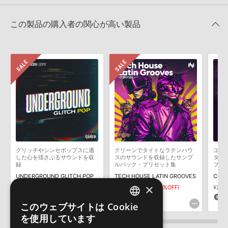
レビューをもっと見る »
せん。データ容量が4GBを超えるダウンロード製品をご購入いただ
DUTCH ELECTRO HOUSEのサポート情報
Reason Studios社「Reason」及び関連ソフトでのプリセット追
きます際には、NTFSやHFS＋でフォーマットされたHDDをご用意
この製品の購入者の関心が高い製品
加方法
いただく必要がございます。
2022.06.06
製品の購入手続き完了後、受注確認メールとシリアルナンバーをお
知らせするメールの2通が送信されます。メールに記載されており
マークのついた情報は、該当する製品のご購入ユーザー様専用となって
ます説明に沿って、製品のダウンロード／導入を行って下さい。
おります。ご覧頂くには、該当する製品をご購入頂く必要がございます。
サンプルパック製品には、原則として日本語版操作マニュアルをご
用意しておりません。ご購入後のご不明点や詳細に関するお問い合
DUTCH ELECTRO HOUSEのサポート情報
わせなどは
テクニカルサポート
までご連絡ください。
デモソングは、製品収録サウンドを使ってできることを紹介するた
めのデモンストレーション用の楽曲です。原則として、デモソング
そのものをお使いいただくことはできません。また、デモソングを
構成する全てのサウンドが、サンプルパックに含まれていることを
グリッチやシンセポップスに適
クリーンでタイトなラテンハウ
ユニ
保証するものではありません。
した心を揺さぶるサウンドを収
スのサウンドを収録したサンプ
ダン
録
ルパック・プリセット集
プ/R
ダウンロード製品という性質上、一切の返品・返金はお受け付け致
UNDERGROUND GLITCH POP
TECH HOUSE LATIN GROOVES
COSM
しかねます。
×
¥5,830
¥2,915(50%OFF)
¥4,235
¥2,964(30%OFF)
¥22,
145pt
88pt
1,
このウェブサイトは Cookie
ENGLISH
を使用しています
JAPANESE