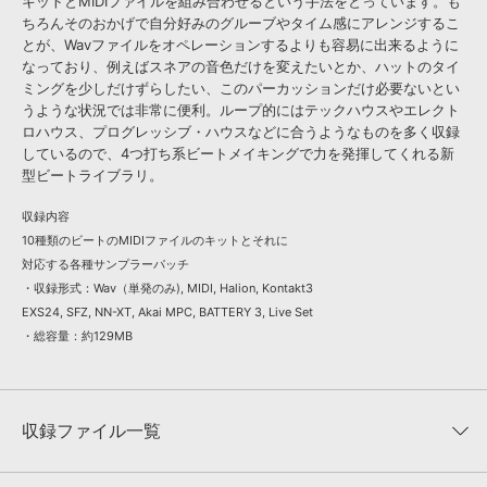
キットとMIDIファイルを組み合わせるという手法をとっています。も
ちろんそのおかげで自分好みのグルーブやタイム感にアレンジするこ
とが、Wavファイルをオペレーションするよりも容易に出来るように
なっており、例えばスネアの音色だけを変えたいとか、ハットのタイ
ミングを少しだけずらしたい、このパーカッションだけ必要ないとい
うような状況では非常に便利。ループ的にはテックハウスやエレクト
ロハウス、プログレッシブ・ハウスなどに合うようなものを多く収録
しているので、4つ打ち系ビートメイキングで力を発揮してくれる新
型ビートライブラリ。
収録内容
10種類のビートのMIDIファイルのキットとそれに
対応する各種サンプラーパッチ
・収録形式：Wav（単発のみ), MIDI, Halion, Kontakt3
EXS24, SFZ, NN-XT, Akai MPC, BATTERY 3, Live Set
・総容量：約129MB
収録ファイル一覧