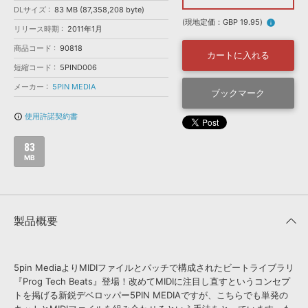
効果音 »
DLサイズ
83 MB (87,358,208 byte)
お問い合わせ »
無償のサウンド
管理ソフト
(現地定価：GBP 19.95)
info
リリース時期
2011年1月
BGM »
商品コード
90818
カートに入れる
次世代型
ボーカル・エディタ
短縮コード
5PIND006
メーカー
5PIN MEDIA
ブックマーク
APS
映像のBGM・
セリフを音声分離
使用許諾契約書
info_outline
SLS
音素材の制作・
ライセンス提供
83
MB
製品概要
5pin MediaよりMIDIファイルとパッチで構成されたビートライブラリ
『Prog Tech Beats』登場！改めてMIDIに注目し直すというコンセプ
トを掲げる新鋭デベロッパー5PIN MEDIAですが、こちらでも単発の