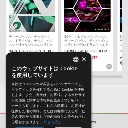
Apple社「EXS24」「Sampler」のサンプルパック追加方法
用意しておりません。ご購入後のご不明点や詳細に関するお問い合
2022.06.06
わせなどは
テクニカルサポート
までご連絡ください。
デモソングは、製品収録サウンドを使ってできることを紹介するた
MIDI形式サンプルパックの追加方法
めのデモンストレーション用の楽曲です。原則として、デモソング
2022.06.06
そのものをお使いいただくことはできません。また、デモソングを
構成する全てのサウンドが、サンプルパックに含まれていることを
ディープハウス、テックハウ
EDM、プログレッシブハウス、
ED
Reason Studios社「Reason」及び関連ソフトでのプリセット追
保証するものではありません。
ス、トライバル、テクノ、ハウ
ディープハウス、テックハウス
ディ
加方法
スなど様々なジャンルに適した
に適した力強いドラムフィルを
に適
ダウンロード製品という性質上、一切の返品・返金はお受け付け致
パーカッションループを収録
収録
収録
99 PATCHES PRESENTS - PERCUSSION LOOPS
SAMPLE TWEAKERS - ULTIMATE EDM DRUM FILLS VOL 2
2022.06.06
しかねます。
×
¥2,112
¥1,478(30%OFF)
¥2,112
¥1,478(30%OFF)
¥2,11
44pt
44pt
4
マークのついた情報は、該当する製品のご購入ユーザー様専用となって
このウェブサイトは Cookie
ENGLISH
おります。ご覧頂くには、該当する製品をご購入頂く必要がございます。
を使用しています
JAPANESE
PROG TECH BEATSのサポート情報
当社はコンテンツや広告をパーソナライズし、
トラフィックを分析するために Cookie を使用
します。また、当社は、お客様による当社サイ
トの使用に関する情報を広告および分析パート
ナーと共有します。これらの情報は、お客様が
提供した他の情報、またはお客様によるサービ
スの使用から収集した他の情報と組み合わされ
る場合があります。
続きを読む
サンプルパック
PROG TECH BEATS