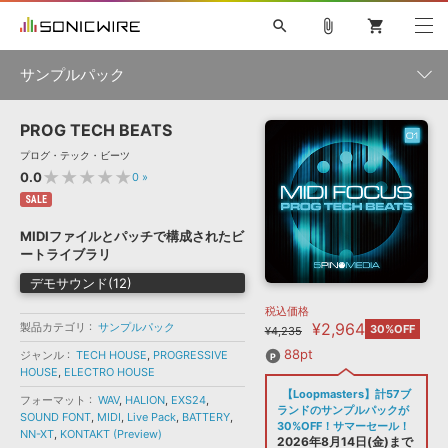
search
attach_file
shopping_cart
サンプルパック
PROG TECH BEATS
初音ミク NT
鏡音リン・レン V4X
巡音ルカ V4X
MEIKO V3
製品一覧
ソフト音源 »
プログ・テック・ビーツ
KAITO V3
VOCALOID
TOONTRACK
SPITFIRE AUDIO
★★★★★
0.0
0
»
VIENNA
EZ DRUMMER 3
SERUM
ライセンスフリーBGM
SALE
プラグイン・エフェクト »
サンプルパックを試そう
ボーカル抜き出し
DUBSTEP
ジャンル
キャンペーン »
MIDIファイルとパッチで構成されたビ
ELECTRONICA
EDM
TRANCE
MUTANT
ROUTER.FM
ートライブラリ
SONOCA
サンプルパック »
特集 »
デモサウンド(12)
製品サポート情報 »
メーカー
税込価格
ソフト音源
プラグイン・エフェクト
サンプルパック
¥2,964
製品カテゴリ
ソフトウェア／ツール »
サンプルパック
30%OFF
¥4,235
ニュースレター »
DTMガイド »
ソフトウェア／ツール
DAW
効果音
BGM
88pt
ジャンル
TECH HOUSE
,
PROGRESSIVE
音楽カード
製作サービス
フォーマット
HOUSE
,
ELECTRO HOUSE
DAW »
【Loopmasters】計57ブ
SONICWIREブログ »
フォーマット
WAV
,
HALION
,
EXS24
,
FAQ »
ランドのサンプルパックが
SOUND FONT
,
MIDI
,
Live Pack
,
BATTERY
,
楽曲配信流通
サービス
30%OFF！サマーセール！
NN-XT
,
KONTAKT (Preview)
ランキング
2026年8月14日(金)まで