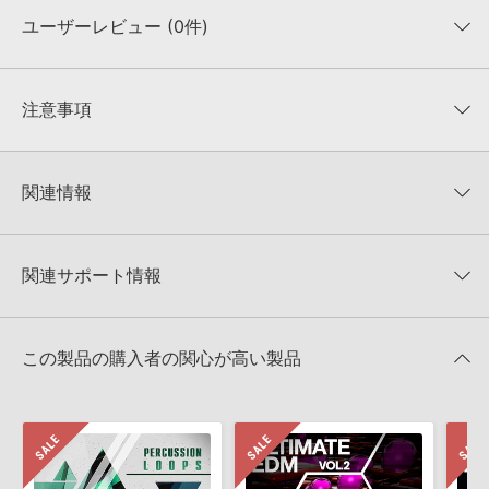
ユーザーレビュー (0件)
収録ファイル一覧
平均評価
0
★★★★★
注意事項
0
件の評価
KONTAKTフォーマットについて：
サンプルパック製品の
★5
0%
KONTAKTフォーマットは、
製品版KONTAKT（別売）
に読み込ん
関連情報
★4
0%
でお使いいただけます。無償版のKONTAKT PLAYERではお使いい
★3
0%
ただけませんので、ご注意ください。また、「ライブラリ・タブ」
【Loopmasters】計57ブランドのサンプルパックが30%OFF！サ
★2
0%
への表示にも対応しておりません。
マーセール！
★1
0%
関連サポート情報
4GBを超えるデータに関するご注意：
FAT32でフォーマットされた
5PIN MEDIA 製品一覧
HDDには、1ファイル4GBを超えるデータを格納することができま
レビューをもっと見る »
せん。データ容量が4GBを超えるダウンロード製品をご購入いただ
PROG TECH BEATSのサポート情報
Ableton LiveでのLive Packの追加方法
きます際には、NTFSやHFS＋でフォーマットされたHDDをご用意
この製品の購入者の関心が高い製品
いただく必要がございます。
2022.06.06
製品の購入手続き完了後、受注確認メールとシリアルナンバーをお
Steinberg社「HALion」のプリセット追加方法
知らせするメールの2通が送信されます。メールに記載されており
ます説明に沿って、製品のダウンロード／導入を行って下さい。
2022.06.06
サンプルパック製品には、原則として日本語版操作マニュアルをご