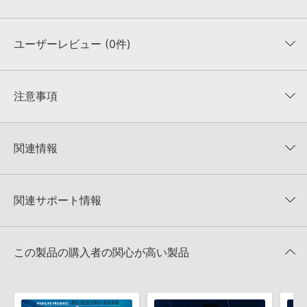
ユーザーレビュー (0件)
収録ファイル一覧
平均評価
0
★★★★★
注意事項
0
件の評価
KONTAKTフォーマットについて：
サンプルパック製品の
★5
0%
KONTAKTフォーマットは、
製品版KONTAKT（別売）
に読み込ん
関連情報
★4
0%
でお使いいただけます。無償版のKONTAKT PLAYERではお使いい
★3
0%
ただけませんので、ご注意ください。また、「ライブラリ・タブ」
【Producer Loops】約4,000タイトルのサンプルパックが最大
★2
0%
への表示にも対応しておりません。
50%OFF！サマーセール！
★1
0%
関連サポート情報
4GBを超えるデータに関するご注意：
FAT32でフォーマットされた
Producer Loops 製品一覧
HDDには、1ファイル4GBを超えるデータを格納することができま
レビューをもっと見る »
せん。データ容量が4GBを超えるダウンロード製品をご購入いただ
PROGRESSIVE TRANCE & ELECTRO VOL.2のサポート情報
MIDI形式サンプルパックの追加方法
きます際には、NTFSやHFS＋でフォーマットされたHDDをご用意
この製品の購入者の関心が高い製品
いただく必要がございます。
2022.06.06
製品の購入手続き完了後、受注確認メールとシリアルナンバーをお
Reason Studios社「Reason」及び関連ソフトでのプリセット追
知らせするメールの2通が送信されます。メールに記載されており
加方法
ます説明に沿って、製品のダウンロード／導入を行って下さい。