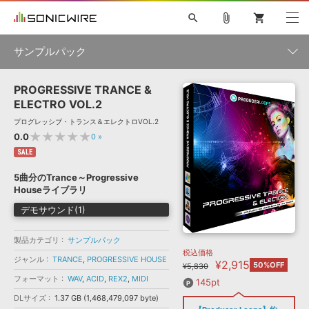
search
attach_file
shopping_cart
サンプルパック
PROGRESSIVE TRANCE &
初音ミク NT
鏡音リン・レン V4X
巡音ルカ V4X
MEIKO V3
製品一覧
ソフト音源 »
ELECTRO VOL.2
KAITO V3
VOCALOID
TOONTRACK
SPITFIRE AUDIO
プログレッシブ・トランス＆エレクトロVOL.2
VIENNA
EZ DRUMMER 3
SERUM
ライセンスフリーBGM
★★★★★
0.0
0
»
プラグイン・エフェクト »
サンプルパックを試そう
ボーカル抜き出し
DUBSTEP
ジャンル
キャンペーン »
SALE
ELECTRONICA
EDM
TRANCE
MUTANT
ROUTER.FM
5曲分のTrance～Progressive
SONOCA
サンプルパック »
Houseライブラリ
特集 »
製品サポート情報 »
メーカー
デモサウンド(1)
ソフト音源
プラグイン・エフェクト
サンプルパック
ソフトウェア／ツール »
ニュースレター »
DTMガイド »
製品カテゴリ
サンプルパック
ソフトウェア／ツール
DAW
効果音
BGM
音楽カード
製作サービス
フォーマット
税込価格
ジャンル
TRANCE
,
PROGRESSIVE HOUSE
¥2,915
50%OFF
¥5,830
DAW »
SONICWIREブログ »
フォーマット
WAV
,
ACID
,
REX2
,
MIDI
FAQ »
145pt
楽曲配信流通
サービス
DLサイズ
1.37 GB (1,468,479,097 byte)
ランキング