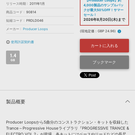
効果音 »
【Producer Loops】約
リリース時期
2011年1月
4,000製品のサンプルパッ
お問い合わせ »
無償のサウンド
管理ソフト
クが最大50%OFF！サマー
商品コード
90814
セール！
BGM »
2026年8月20日(木)まで
短縮コード
PRDLD046
次世代型
ボーカル・エディタ
メーカー
Producer Loops
(現地定価：GBP 24.96)
info
使用許諾契約書
info_outline
APS
カートに入れる
映像のBGM・
セリフを音声分離
1.4
GB
ブックマーク
SLS
音素材の制作・
ライセンス提供
製品概要
Producer Loopsから5曲分のコンストラクション・キットを収録した
Trance～Progressive Houseライブラリ『PROGRESSIVE TRANCE &
ELECTRO VOL.2』が登場。各キットにはベースやリードなどの長尺