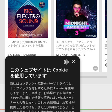
2022.06.06
サンプルパック製品には、原則として日本語版操作マニュアルをご
用意しておりません。ご購入後のご不明点や詳細に関するお問い合
マークのついた情報は、該当する製品のご購入ユーザー様専用となって
わせなどは
テクニカルサポート
までご連絡ください。
おります。ご覧頂くには、該当する製品をご購入頂く必要がございます。
デモソングは、製品収録サウンドを使ってできることを紹介するた
PROGRESSIVE TRANCE & ELECTRO VOL.2のサポート情報
めのデモンストレーション用の楽曲です。原則として、デモソング
そのものをお使いいただくことはできません。また、デモソングを
構成する全てのサウンドが、サンプルパックに含まれていることを
EDMに適した10種類のEDMコン
ストリングス、ピアノ、アコー
イン
保証するものではありません。
ストラクションキットを収録
スティックなどアンビエントな
受け
サウンドを収録したサンプルパ
の音
ダウンロード製品という性質上、一切の返品・返金はお受け付け致
ック集
BIG ELECTRO SOUND
MIDNIGHT AMBIENT 3
MIDN
しかねます。
×
¥1,936
¥2,717
¥2,9
96pt
135pt
1
このウェブサイトは Cookie
ENGLISH
を使用しています
JAPANESE
当社はコンテンツや広告をパーソナライズし、
トラフィックを分析するために Cookie を使用
します。また、当社は、お客様による当社サイ
トの使用に関する情報を広告および分析パート
ナーと共有します。これらの情報は、お客様が
提供した他の情報、またはお客様によるサービ
スの使用から収集した他の情報と組み合わされ