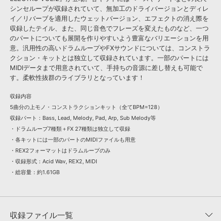
シンセループが収録されていて、無加工のドライバージョンとディレ
イ／リバーブを適用したウェットバージョン、エフェクトの消え際を
収録したテイル、また、同じ音色でフレーズを変えたものなど、一つ
のパートについても展開を作りやすいよう豊富なバリエーションを用
意。汎用性の高いドラムループやFXサウンドについては、コンストラ
クション・キットとは独立して収録されています。一部のパートには
MIDIデータまで用意されていて、手持ちの音源に差し替えも可能で
す。柔軟性抜群のライブラリとなっています！
収録内容
5曲分の上モノ・コンストラクションキット（全てBPM=128）
収録パート：Bass, Lead, Melody, Pad, Arp, Sub Melody等
・ドラムループ7種類＋FX 27種類は独立して収録
・各キットには一部のパートのMIDIファイルも用意
・REX2フォーマットはドラムループのみ
・収録形式：Acid Wav, REX2, MIDI
・総容量：約1.61GB
収録ファイル一覧