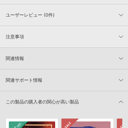
ユーザーレビュー (0件)
収録ファイル一覧
平均評価
0
★★★★★
注意事項
0
件の評価
KONTAKTフォーマットについて：
サンプルパック製品の
★5
0%
KONTAKTフォーマットは、
製品版KONTAKT（別売）
に読み込ん
関連情報
★4
0%
でお使いいただけます。無償版のKONTAKT PLAYERではお使いい
★3
0%
ただけませんので、ご注意ください。また、「ライブラリ・タブ」
【Loopmasters】計57ブランドのサンプルパックが30%OFF！サ
★2
0%
への表示にも対応しておりません。
マーセール！
★1
0%
関連サポート情報
4GBを超えるデータに関するご注意：
FAT32でフォーマットされた
LOOPMASTERS 製品一覧
HDDには、1ファイル4GBを超えるデータを格納することができま
レビューをもっと見る »
せん。データ容量が4GBを超えるダウンロード製品をご購入いただ
LIVE LOUNGEのサポート情報
Steinberg社「HALion」のプリセット追加方法
きます際には、NTFSやHFS＋でフォーマットされたHDDをご用意
この製品の購入者の関心が高い製品
いただく必要がございます。
2022.06.06
製品の購入手続き完了後、受注確認メールとシリアルナンバーをお
Apple社「EXS24」「Sampler」のサンプルパック追加方法
知らせするメールの2通が送信されます。メールに記載されており
ます説明に沿って、製品のダウンロード／導入を行って下さい。
2022.06.06