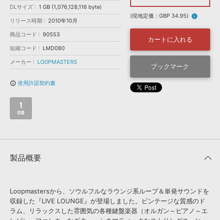
効果音 »
DLサイズ
1 GB (1,076,128,116 byte)
お問い合わせ »
無償のサウンド
管理ソフト
(現地定価：GBP 34.95)
info
リリース時期
2010年10月
BGM »
商品コード
90553
カートに入れる
次世代型
ボーカル・エディタ
短縮コード
LMD080
メーカー
LOOPMASTERS
ブックマーク
APS
映像のBGM・
セリフを音声分離
使用許諾契約書
info_outline
SLS
音素材の制作・
ライセンス提供
1
GB
製品概要
Loopmastersから、ソウルフルなラウンジ系ループ＆単発サウンドを
収録した『LIVE LOUNGE』が登場しました。ビンテージな質感のド
ラム、リラックスした雰囲気の各種鍵盤楽器（オルガン～ピアノ～エ