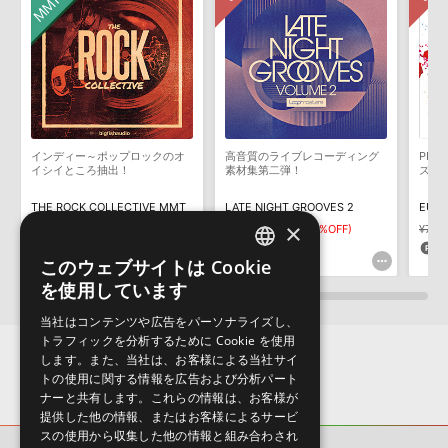
サンプルパック製品には、原則として日本語版操作マニュアルをご
Reason Studios社「Reason」及び関連ソフトでのプリセット追
用意しておりません。ご購入後のご不明点や詳細に関するお問い合
加方法
わせなどは
テクニカルサポート
までご連絡ください。
2022.06.06
デモソングは、製品収録サウンドを使ってできることを紹介するた
めのデモンストレーション用の楽曲です。原則として、デモソング
KONTAKT ライブラリのロード方法（Native Access 非対応製
そのものをお使いいただくことはできません。また、デモソングを
品）
構成する全てのサウンドが、サンプルパックに含まれていることを
インディー～ポップロックのオ
高音質のライブレコーディング
PRO
2022.01.21
保証するものではありません。
イシイところ抽出！
素材集第二弾！
ズ"E
ダウンロード製品という性質上、一切の返品・返金はお受け付け致
マークのついた情報は、該当する製品のご購入ユーザー様専用となって
THE ROCK COLLECTIVE MMT
LATE NIGHT GROOVES 2
EUPH
しかねます。
おります。ご覧頂くには、該当する製品をご購入頂く必要がございます。
×
¥17,424
¥8,525
¥5,967(30%OFF)
¥7,81
871pt
298pt
1
LIVE LOUNGEのサポート情報
このウェブサイトは Cookie
ENGLISH
を使用しています
JAPANESE
当社はコンテンツや広告をパーソナライズし、
トラフィックを分析するために Cookie を使用
します。また、当社は、お客様による当社サイ
トの使用に関する情報を広告および分析パート
ナーと共有します。これらの情報は、お客様が
提供した他の情報、またはお客様によるサービ
スの使用から収集した他の情報と組み合わされ