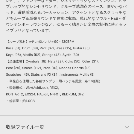
レピ）、ファンキーなギター、シネマティックなストリングス、ヒッ
プホップ的なシンセサウンド、グルーブ感満点のベース、爽やかなパ
ッド、躍動感溢れるパーカッション、アクセントとなるスクラッチな
どをループ＆単発サウンドで豊富に収録。現代的なソウル～R&B～ダ
ウンテンポ～ラウンジなど、ゆるーく聴きたい楽曲の制作に使えるラ
イブラリとなっています。
【ループ素材】※テンポレンジ＝90～130BPM
Bass (61), Drum (68), Perc (67), Brass (15), Guitar (35),
Keys (98), Motifs (52), Strings (48), Synth (30)
【単発素材】Cymbals (18), Hats (32), Kicks (50), Other (31),
Perc (29), Snares (112), Pads (10), Rhodes Chords (13),
Scratches (45), Stabs and FX (34), Instruments Multis (5)
・単発音を使用した各種サンプラー用パッチも用意（各37種類）
・収録形式：Wav(Acidized), REX2,
KONTAKT2, EXS24, HALion, NN-XT, REDRUM, SFZ
・総容量：約1.0GB
収録ファイル一覧