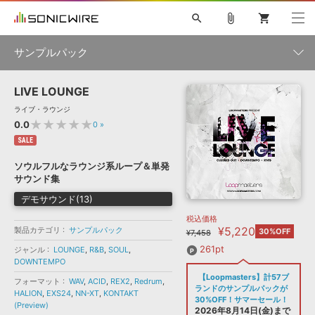
search
attach_file
shopping_cart
サンプルパック
LIVE LOUNGE
初音ミク NT
鏡音リン・レン V4X
巡音ルカ V4X
MEIKO V3
製品一覧
ソフト音源 »
ライブ・ラウンジ
KAITO V3
VOCALOID
TOONTRACK
SPITFIRE AUDIO
★★★★★
0.0
0
»
VIENNA
EZ DRUMMER 3
SERUM
ライセンスフリーBGM
SALE
プラグイン・エフェクト »
サンプルパックを試そう
ボーカル抜き出し
DUBSTEP
ジャンル
キャンペーン »
ソウルフルなラウンジ系ループ＆単発
ELECTRONICA
EDM
TRANCE
MUTANT
ROUTER.FM
サウンド集
SONOCA
サンプルパック »
特集 »
デモサウンド(13)
製品サポート情報 »
メーカー
税込価格
ソフト音源
プラグイン・エフェクト
サンプルパック
¥5,220
製品カテゴリ
ソフトウェア／ツール »
サンプルパック
30%OFF
¥7,458
ニュースレター »
DTMガイド »
ソフトウェア／ツール
DAW
効果音
BGM
261pt
ジャンル
LOUNGE
,
R&B
,
SOUL
,
音楽カード
製作サービス
フォーマット
DOWNTEMPO
DAW »
【Loopmasters】計57ブ
SONICWIREブログ »
フォーマット
WAV
,
ACID
,
REX2
,
Redrum
,
FAQ »
ランドのサンプルパックが
HALION
,
EXS24
,
NN-XT
,
KONTAKT
楽曲配信流通
サービス
30%OFF！サマーセール！
(Preview)
ランキング
2026年8月14日(金)まで