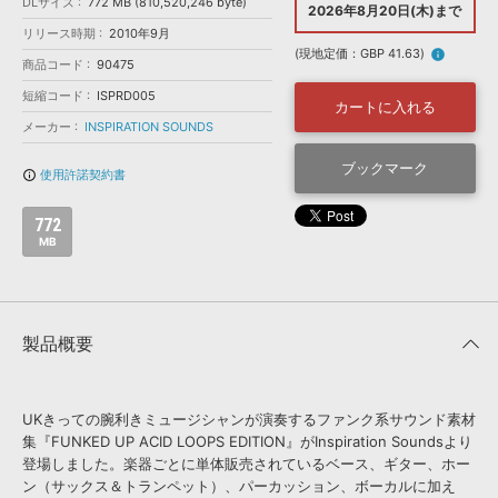
効果音 »
DLサイズ
772 MB (810,520,246 byte)
2026年8月20日(木)まで
お問い合わせ »
リリース時期
2010年9月
無償のサウンド
管理ソフト
(現地定価：GBP 41.63)
info
商品コード
90475
BGM »
短縮コード
ISPRD005
次世代型
ボーカル・エディタ
カートに入れる
メーカー
INSPIRATION SOUNDS
APS
ブックマーク
映像のBGM・
セリフを音声分離
使用許諾契約書
info_outline
772
SLS
音素材の制作・
ライセンス提供
MB
製品概要
UKきっての腕利きミュージシャンが演奏するファンク系サウンド素材
集『FUNKED UP ACID LOOPS EDITION』がInspiration Soundsより
登場しました。楽器ごとに単体販売されているベース、ギター、ホー
ン（サックス＆トランペット）、パーカッション、ボーカルに加え