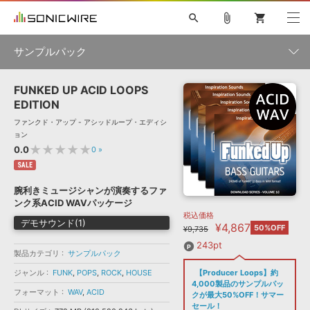
search
attach_file
shopping_cart
サンプルパック
FUNKED UP ACID LOOPS
初音ミク NT
鏡音リン・レン V4X
巡音ルカ V4X
MEIKO V3
製品一覧
ソフト音源 »
EDITION
KAITO V3
VOCALOID
TOONTRACK
SPITFIRE AUDIO
ファンクド・アップ - アシッドループ・エディシ
VIENNA
EZ DRUMMER 3
SERUM
ライセンスフリーBGM
ョン
プラグイン・エフェクト »
サンプルパックを試そう
ボーカル抜き出し
DUBSTEP
ジャンル
★★★★★
0.0
0
»
キャンペーン »
ELECTRONICA
EDM
TRANCE
MUTANT
ROUTER.FM
SALE
SONOCA
サンプルパック »
腕利きミュージシャンが演奏するファ
特集 »
製品サポート情報 »
メーカー
ンク系ACID WAVパッケージ
税込価格
ソフト音源
プラグイン・エフェクト
サンプルパック
デモサウンド(1)
¥4,867
ソフトウェア／ツール »
50%OFF
¥9,735
ニュースレター »
DTMガイド »
ソフトウェア／ツール
DAW
効果音
BGM
243pt
音楽カード
製作サービス
フォーマット
製品カテゴリ
サンプルパック
DAW »
ジャンル
FUNK
,
POPS
,
ROCK
,
HOUSE
【Producer Loops】約
SONICWIREブログ »
FAQ »
4,000製品のサンプルパッ
楽曲配信流通
サービス
フォーマット
WAV
,
ACID
クが最大50%OFF！サマー
ランキング
セール！