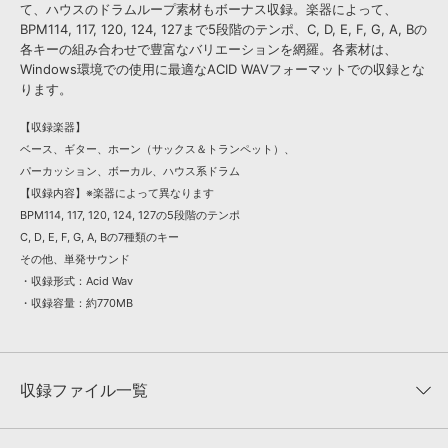
て、ハウスのドラムループ素材もボーナス収録。楽器によって、
BPM114, 117, 120, 124, 127まで5段階のテンポ、C, D, E, F, G, A, Bの
各キーの組み合わせで豊富なバリエーションを網羅。各素材は、
Windows環境での使用に最適なACID WAVフォーマットでの収録とな
ります。
【収録楽器】
ベース、ギター、ホーン（サックス＆トランペット）、
パーカッション、ボーカル、ハウス系ドラム
【収録内容】※楽器によって異なります
BPM114, 117, 120, 124, 127の5段階のテンポ
C, D, E, F, G, A, Bの7種類のキー
その他、単発サウンド
・収録形式：Acid Wav
・収録容量：約770MB
収録ファイル一覧