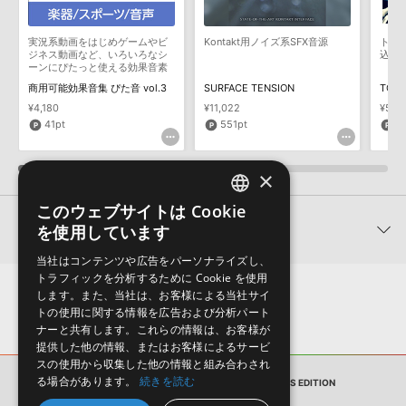
用意しておりません。ご購入後のご不明点や詳細に関するお問い合
わせなどは
テクニカルサポート
までご連絡ください。
実況系動画をはじめゲームやビ
Kontakt用ノイズ系SFX音源
トラ
デモソングは、製品収録サウンドを使ってできることを紹介するた
ジネス動画など、いろいろなシ
込む
めのデモンストレーション用の楽曲です。原則として、デモソング
ーンにぴたっと使える効果音素
材
そのものをお使いいただくことはできません。また、デモソングを
商用可能効果音集 ぴた音 vol.3
SURFACE TENSION
TOTA
構成する全てのサウンドが、サンプルパックに含まれていることを
¥4,180
¥11,022
¥5,3
保証するものではありません。
41pt
551pt
1
ダウンロード製品という性質上、一切の返品・返金はお受け付け致
しかねます。
×
このウェブサイトは Cookie
ENGLISH
関連製品
を使用しています
JAPANESE
当社はコンテンツや広告をパーソナライズし、
トラフィックを分析するために Cookie を使用
します。また、当社は、お客様による当社サイ
トの使用に関する情報を広告および分析パート
ナーと共有します。これらの情報は、お客様が
提供した他の情報、またはお客様によるサービ
スの使用から収集した他の情報と組み合わされ
る場合があります。
続きを読む
サンプルパック
FUNKED UP ACID LOOPS EDITION