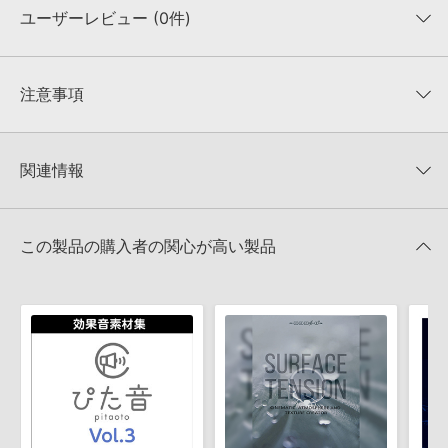
ユーザーレビュー (0件)
収録ファイル一覧
平均評価
0
★★★★★
注意事項
0
件の評価
KONTAKTフォーマットについて：
サンプルパック製品の
★5
0%
KONTAKTフォーマットは、
製品版KONTAKT（別売）
に読み込ん
関連情報
★4
0%
でお使いいただけます。無償版のKONTAKT PLAYERではお使いい
★3
0%
ただけませんので、ご注意ください。また、「ライブラリ・タブ」
【Producer Loops】約4,000タイトルのサンプルパックが最大
★2
0%
への表示にも対応しておりません。
50%OFF！サマーセール！
★1
0%
この製品の購入者の関心が高い製品
4GBを超えるデータに関するご注意：
FAT32でフォーマットされた
INSPIRATION SOUNDS 製品一覧
HDDには、1ファイル4GBを超えるデータを格納することができま
レビューをもっと見る »
せん。データ容量が4GBを超えるダウンロード製品をご購入いただ
きます際には、NTFSやHFS＋でフォーマットされたHDDをご用意
いただく必要がございます。
製品の購入手続き完了後、受注確認メールとシリアルナンバーをお
知らせするメールの2通が送信されます。メールに記載されており
ます説明に沿って、製品のダウンロード／導入を行って下さい。
サンプルパック製品には、原則として日本語版操作マニュアルをご