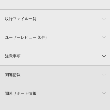
収録ファイル一覧
ユーザーレビュー (0件)
収録ファイル一覧
平均評価
0
★★★★★
注意事項
0
件の評価
KONTAKTフォーマットについて：
サンプルパック製品の
★5
0%
KONTAKTフォーマットは、
製品版KONTAKT（別売）
に読み込ん
関連情報
★4
0%
でお使いいただけます。無償版のKONTAKT PLAYERではお使いい
★3
0%
ただけませんので、ご注意ください。また、「ライブラリ・タブ」
ZERO-G 製品一覧
★2
0%
への表示にも対応しておりません。
★1
0%
関連サポート情報
BRAZIL CHILLOUTのサポート情報
4GBを超えるデータに関するご注意：
FAT32でフォーマットされた
HDDには、1ファイル4GBを超えるデータを格納することができま
レビューをもっと見る »
せん。データ容量が4GBを超えるダウンロード製品をご購入いただ
Snapshotsのインストール方法
きます際には、NTFSやHFS＋でフォーマットされたHDDをご用意