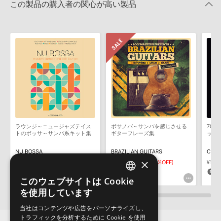
この製品の購入者の関心が高い製品
いただく必要がございます。
2024.09.11
製品の購入手続き完了後、受注確認メールとシリアルナンバーをお
Apple Loops（GarageBand／Logic Pro）サンプルパックの追加
知らせするメールの2通が送信されます。メールに記載されており
方法
ます説明に沿って、製品のダウンロード／導入を行って下さい。
2022.06.06
サンプルパック製品には、原則として日本語版操作マニュアルをご
用意しておりません。ご購入後のご不明点や詳細に関するお問い合
Reason Studios社「Reason」及び関連ソフトでのプリセット追
わせなどは
テクニカルサポート
までご連絡ください。
加方法
デモソングは、製品収録サウンドを使ってできることを紹介するた
2022.06.06
めのデモンストレーション用の楽曲です。原則として、デモソング
そのものをお使いいただくことはできません。また、デモソングを
KONTAKT ライブラリのロード方法（Native Access 非対応製
構成する全てのサウンドが、サンプルパックに含まれていることを
品）
ラウンジ～ニュージャズテイス
ボサノバ～サンバを感じさせる
70
保証するものではありません。
トのボッサ～サンバ系キット集
ギターフレーズ集
ッシ
2022.01.21
ダウンロード製品という性質上、一切の返品・返金はお受け付け致
NU BOSSA
BRAZILIAN GUITARS
CLUB
しかねます。
マークのついた情報は、該当する製品のご購入ユーザー様専用となって
×
¥11,088
¥5,324
¥3,726(30%OFF)
¥12,
おります。ご覧頂くには、該当する製品をご購入頂く必要がございます。
554pt
111pt
6
このウェブサイトは Cookie
ENGLISH
BRAZIL CHILLOUTのサポート情報
を使用しています
JAPANESE
当社はコンテンツや広告をパーソナライズし、
トラフィックを分析するために Cookie を使用