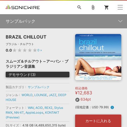
search
attach_file
shopping_cart
サンプルパック
BRAZIL CHILLOUT
初音ミク NT
鏡音リン・レン V4X
巡音ルカ V4X
MEIKO V3
製品一覧
ソフト音源 »
ブラジル・チルアウト
KAITO V3
VOCALOID
TOONTRACK
SPITFIRE AUDIO
★★★★★
0.0
0
»
VIENNA
EZ DRUMMER 3
SERUM
ライセンスフリーBGM
プラグイン・エフェクト »
サンプルパックを試そう
ボーカル抜き出し
DUBSTEP
ジャンル
スムーズ＆チルアウト～アーバン・ブ
キャンペーン »
ラジリアン音源集
ELECTRONICA
EDM
TRANCE
MUTANT
ROUTER.FM
デモサウンド(3)
SONOCA
サンプルパック »
特集 »
製品サポート情報 »
メーカー
製品カテゴリ
サンプルパック
税込価格
ソフト音源
プラグイン・エフェクト
サンプルパック
¥12,683
ソフトウェア／ツール »
ジャンル
WORLD
,
LOUNGE
,
JAZZ
,
DEEP
ニュースレター »
DTMガイド »
634pt
HOUSE
ソフトウェア／ツール
DAW
効果音
BGM
音楽カード
製作サービス
フォーマット
(現地定価：USD 79.99)
info
フォーマット
WAV
,
ACID
,
REX2
,
Stylus
DAW »
RMX
SONICWIREブログ »
,
NN-XT
,
AppleLoops
,
KONTAKT
FAQ »
(Preview)
楽曲配信流通
サービス
カートに入れる
ランキング
DLサイズ
4.18 GB (4,489,650,315 byte)