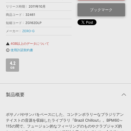
効果音 »
お問い合わせ »
リリース時期
2011年10月
無償のサウンド
管理ソフト
ブックマーク
商品コード
32461
BGM »
短縮コード
ZG162DLP
次世代型
ボーカル・エディタ
メーカー
ZERO-G
APS
4GB以上のデータについて
warning
映像のBGM・
セリフを音声分離
使用許諾契約書
info_outline
SLS
音素材の制作・
ライセンス提供
4.2
GB
製品概要
ボサノバやサンバをベースにした、コンテンポラリーなブラジリアン
テイストの音源を収録したライブラリ『Brazil Chillout』。BPM60～
115の間で、フュージョン的なフィーリングのものやクラブジャズ的