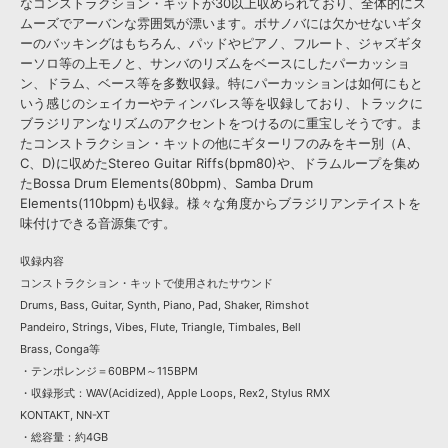
なコンストラクション・キットが30以上収められており、全体的にス
ムーズでアーバンな雰囲気が漂います。ボサノバには欠かせないギタ
ーのバッキングはもちろん、パッドやピアノ、フルート、ジャズギタ
ーソロ等の上モノと、サンバのリズムをベースにしたパーカッショ
ン、ドラム、ベース等を多数収録。特にパーカッションは如何にもと
いう感じのシェイカーやティンバレス等を収録しており、トラックに
ブラジリアンなリズムのアクセントをつけるのに重宝しそうです。ま
たコンストラクション・キットの他にギターリフのみをキー別（A、
C、D)に収めたStereo Guitar Riffs(bpm80)や、ドラムループを集め
たBossa Drum Elements(80bpm)、Samba Drum
Elements(110bpm)も収録。様々な角度からブラジリアンテイストを
味付けできる音源集です。
収録内容
コンストラクション・キットで使用されたサウンド
Drums, Bass, Guitar, Synth, Piano, Pad, Shaker, Rimshot
Pandeiro, Strings, Vibes, Flute, Triangle, Timbales, Bell
Brass, Conga等
・テンポレンジ＝60BPM～115BPM
・収録形式：WAV(Acidized), Apple Loops, Rex2, Stylus RMX
KONTAKT, NN-XT
・総容量：約4GB