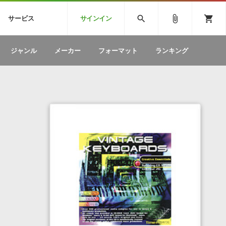
CK
SPITFIRE AUDIO
VIENNA
search
attach_file
shopping_cart
サービス
サインイン
BSTEP
ELECTRONICA
EDM
ソフトウェア／ツール »
SONICWIREブログ »
お問い合わせ »
ジャンル
メーカー
フォーマット
ランキング
のための無
ボーカルパートの制作が自由自在な、次世代
W
効果音
BGM
型ボーカル・エディタ
製品一覧
テクニカルサポート窓口
カテゴリ
製品購入前のご質問・ご相談
メーカー
ランキング