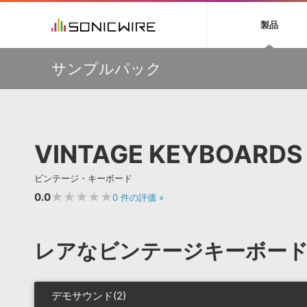
初音ミク NT
鏡音リン・レン V
製品
EZ DRUMMER 3
SERUM
ラ
ソフト音源 »
キャンペーン »
製品サポート情報 »
プラグ
特集 »
DTMガ
サンプルパック
音楽ダウンロードカード製作サービス
独立系ミ
ソフト音源
プラグ
製品一覧
【50％OFF】Soundiron 期間限定セール！人気のクワイ
VOCALOID4 ENGINE製品サポート
製品一覧
特集一覧
DTM初心
ービス
ヤ音源、ストリングス音源が特別価格！
EZ DRUMMER ENGINE製品サポート
楽器＆カテゴリ
カテゴリ
インタビ
サンプル
Audiomodern Summer Sale！全製品35％OFF！
KONTAKT PLAYER 5製品サポート
メーカー
メーカー
TIPS記事
万物を創造するシンセ『Avenger 2』や拡張音源が
VIENNA INSTRUMENTS製品サポート
バーチャルシ
33％OFF！Vengeance Soundサマーセール！
エンジン
ランキン
APS
SLS
VINTAGE KEYBOARDS
サウンド・ラ
【AudioThing】古典的なラテン・サウンドを収録した
ランキング
『LATIN PERCUSSION』が51％OFF！
オーディオ・
BGMやセリフの抽出・削除を実現する音声
製品の仕様
【HEAVYOCITY】サマーセール Reloaded！シネマティ
サンプルパッ
ビンテージ・キーボード
分離サービス
規制作・
ック音源 / エフェクト最大75%OFF！
★★★★★
0.0
0
件の評価
»
DAW »
効果音 
Ableton Live
製品一覧
レアなビンテージキーボー
Bitwig
カテゴリ
Cubase
メーカー
FL Studio
ランキン
デモサウンド(2)
SoundBridge
シングル