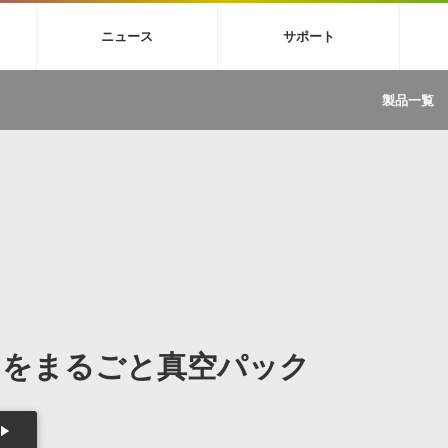
4X
巡音ルカ V4X
MEIKO V3
KAITO V3
VOCALOID
TOONTRA
ニュース
サポート
イセンスフリーBGM
サンプルパックを試そう
ボーカル抜き出し
DU
FAQ »
イン・エフェクト »
イド »
サンプルパック »
ニュースレター »
TRANCE
MUTANT
ROUTER.FM
SONOCA
製品一覧
サウンド素材の効率的な一元管理
ュージシャン向けの楽曲配信流通サ
Piapro Studio / Vocaloid4関連
イン・エフェクト
サンプルパック
ソフトウェア／ツール
DA
償ソフトウェア
者ガイド
製品一覧
バックナンバー一覧
初音ミク V4X関連
ュー一覧
パックを体験してみよう
ジャンル
購読のお申し込み
EZdrummer 3関連
一覧
メーカー
VIENNA関連
ンガー・ラインナップ
グ
フォーマット
イセンシング・サービス
オンラインストアガイド
ランキング
プロセッシング・サービス
ヘルプ
や要件に応じたBGM/効果音の新
クを試そう！
ライセンス提供
BGM »
»
製品一覧
ドをまるごと真空パック
ジャンル
メーカー
ランキング
グ
シングルBGM
効果音