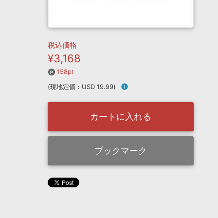
税込価格
¥3,168
158pt
(現地定価：USD 19.99)
info
カートに入れる
ブックマーク