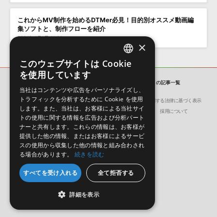
これからMV制作を始めるDTMer必見！目的別オススメ動画編
集ソフトと、制作フローを紹介
2024年4月1日 11:00
×
このウェブサイトは Cookie
ENGLISH
を使用しています
JAPANESE
SONICWIRE BLOG
「Kendrick Lamar」の記事一覧
当社はコンテンツや広告をパーソナライズし、
トラフィックを分析するために Cookie を使用
会社概要
環境保護（CSR）への取り組み
特定商取引に関する法律に基づく表示
します。また、当社は、お客様による当社サイ
サイト動作環境
利用規約
個人情報の保護について
採用について
トの使用に関する情報を広告および分析パート
ナーと共有します。これらの情報は、お客様が
提供した他の情報、またはお客様によるサービ
スの使用から収集した他の情報と組み合わされ
る場合があります。
続きを読む
日本語
English
すべてを受け入れる
全て拒否する
© Crypton Future Media, INC.
詳細を表示