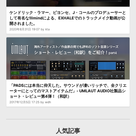
効果音 »
お問い合わせ »
無償のサウンド
管理ソフト
ケンドリック・ラマー、ビヨンセ、J・コールのプロデューサーと
して有名な!llmindによる、EXHALEでのトラックメイク動画が公
BGM »
開されました。
次世代型
ボーカル・エディタ
2020年8月31日 19:07 by kta
APS
映像のBGM・
セリフを音声分離
SLS
音素材の制作・
ライセンス提供
「PADSには本当に仰天した。サウンドが凄いリッチで、全クリエ
ーターにとってのマストアイテムだ」- UMLAUT AUDIO社製品シ
ョート・レビュー第4弾！（和訳）
2017年12月5日 17:25 by wdh
人気記事