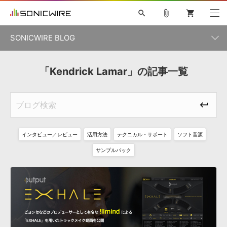
search
attach_file
shopping_cart
SONICWIRE BLOG
初音ミク V4X
鏡音リン・レン V4X
巡音ルカ V4X
「Kendrick Lamar」の記事一覧
カテゴリ一覧
ソフト音源 »
ボーカル抜き出し
MEIKO V3
KAITO V3
MASSIVE
SYLENTH1
VOCALOID
VIENNA
ライセンスフリーBGM
プラグイン・エフェクト »
記事一覧
TOONTRACK
サンプルパックを試そう
MUTANT
キャンペーン »
シネマティック音源特集
EZdrummer2
KOTO NATION
DUBSTEP
ELECTRONICA
EDM
TRANCE
ROUTER.FM
インタビュー／レビュー
活用方法
テクニカル・サポート
ソフト音源
サンプルパック »
特集 »
製品サポート情報 »
サンプルパック
ソフト音源
プラグイン・エフェクト
サンプルパック
ソフトウェア／ツール »
ニュースレター »
DTMガイド »
ソフトウェア／ツール
DAW
効果音
BGM
音楽カード
製作サービス
DAW »
SONICWIREブログ »
FAQ »
楽曲配信流通
サービス