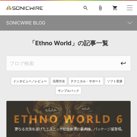
search
attach_file
shopping_cart
SONICWIRE BLOG
初音ミク V4X
鏡音リン・レン V4X
巡音ルカ V4X
「Ethno World」の記事一覧
カテゴリ一覧
ソフト音源 »
ボーカル抜き出し
MEIKO V3
KAITO V3
MASSIVE
SYLENTH1
VOCALOID
VIENNA
ライセンスフリーBGM
プラグイン・エフェクト »
記事一覧
TOONTRACK
サンプルパックを試そう
MUTANT
キャンペーン »
シネマティック音源特集
EZdrummer2
KOTO NATION
DUBSTEP
ELECTRONICA
EDM
TRANCE
ROUTER.FM
インタビュー／レビュー
活用方法
テクニカル・サポート
ソフト音源
サンプルパック »
特集 »
製品サポート情報 »
サンプルパック
ソフト音源
プラグイン・エフェクト
サンプルパック
ソフトウェア／ツール »
ニュースレター »
DTMガイド »
ソフトウェア／ツール
DAW
効果音
BGM
音楽カード
製作サービス
DAW »
SONICWIREブログ »
FAQ »
楽曲配信流通
サービス