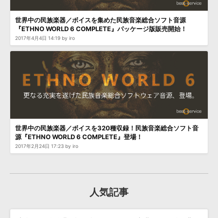
効果音 »
お問い合わせ »
無償のサウンド
管理ソフト
世界中の民族楽器／ボイスを集めた民族音楽総合ソフト音源
『ETHNO WORLD 6 COMPLETE』パッケージ版販売開始！
BGM »
2017年4月4日 14:19 by iro
次世代型
ボーカル・エディタ
APS
映像のBGM・
セリフを音声分離
SLS
音素材の制作・
ライセンス提供
世界中の民族楽器／ボイスを320種収録！民族音楽総合ソフト音
源『ETHNO WORLD 6 COMPLETE』登場！
2017年2月24日 17:23 by iro
人気記事