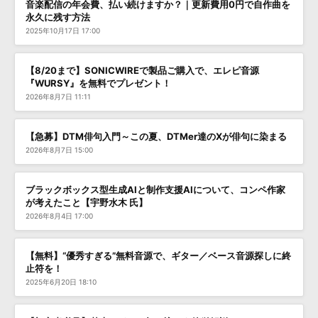
音楽配信の年会費、払い続けますか？｜更新費用0円で自作曲を
永久に残す方法
2025年10月17日 17:00
【8/20まで】SONICWIREで製品ご購入で、エレピ音源
『WURSY』を無料でプレゼント！
2026年8月7日 11:11
【急募】DTM俳句入門～この夏、DTMer達のXが俳句に染まる
2026年8月7日 15:00
ブラックボックス型生成AIと制作支援AIについて、コンペ作家
が考えたこと【宇野水木 氏】
2026年8月4日 17:00
【無料】“優秀すぎる”無料音源で、ギター／ベース音源探しに終
止符を！
2025年6月20日 18:10