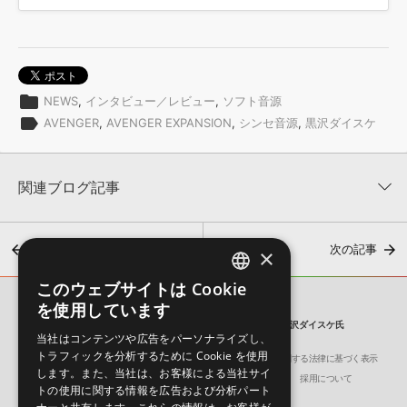
folder
NEWS
,
インタビュー／レビュー
,
ソフト音源
label
AVENGER
,
AVENGER EXPANSION
,
シンセ音源
,
黒沢ダイスケ
関連ブログ記事
前の記事
次の記事
×
このウェブサイトは Cookie
ENGLISH
を使用しています
SONICWIRE BLOG
JAPANESE
私がオススメする『Avenger2』 拡張パック 5選！ by 黒沢ダイスケ氏
当社はコンテンツや広告をパーソナライズし、
トラフィックを分析するために Cookie を使用
会社概要
環境保護（CSR）への取り組み
特定商取引に関する法律に基づく表示
【無料/体験版あり】楽曲のスパイスに！懐かしのレトロゲーム・
します。また、当社は、お客様による当社サイ
サイト動作環境
利用規約
個人情報の保護について
採用について
サウンド音源5選
トの使用に関する情報を広告および分析パート
2026年7月17日 17:00