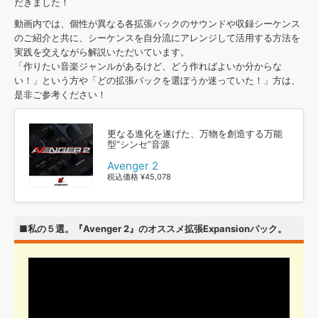
効果音 »
だきました！
お問い合わせ »
無償のサウンド
管理ソフト
動画内では、個性が異なる各拡張パックのサウンドや収録シーケンス
のご紹介と共に、シーケンスを自分流にアレンジして活用する方法を
BGM »
実践を交えながら解説いただいています。
次世代型
ボーカル・エディタ
「作りたい音楽ジャンルがあるけど、どう作ればよいか分からな
い！」という方や「どの拡張パックを選ぼうか迷っていた！」方は、
是非ご参考ください！
APS
映像のBGM・
セリフを音声分離
更なる進化を遂げた、万物を創造する万能
型“シンセ”音源
SLS
音素材の制作・
ライセンス提供
Avenger 2
税込価格 ¥45,078
■私の５選。『Avenger 2』のオススメ拡張Expansionパック。