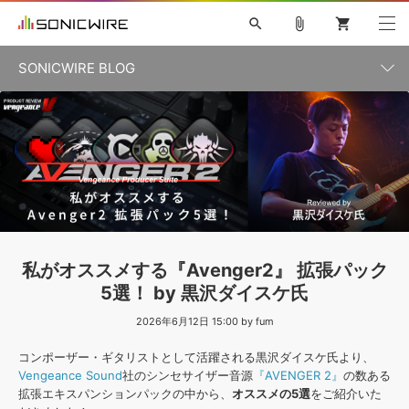
search
attach_file
shopping_cart
SONICWIRE BLOG
初音ミク V4X
鏡音リン・レン V4X
巡音ルカ V4X
カテゴリ一覧
ソフト音源 »
ボーカル抜き出し
MEIKO V3
KAITO V3
MASSIVE
SYLENTH1
VOCALOID
VIENNA
ライセンスフリーBGM
プラグイン・エフェクト »
記事一覧
TOONTRACK
サンプルパックを試そう
MUTANT
キャンペーン »
シネマティック音源特集
EZdrummer2
KOTO NATION
DUBSTEP
ELECTRONICA
EDM
TRANCE
ROUTER.FM
サンプルパック »
特集 »
製品サポート情報 »
私がオススメする『Avenger2』 拡張パック
ソフト音源
プラグイン・エフェクト
サンプルパック
5選！ by 黒沢ダイスケ氏
ソフトウェア／ツール »
ニュースレター »
DTMガイド »
ソフトウェア／ツール
2026年6月12日 15:00 by fum
DAW
効果音
BGM
音楽カード
製作サービス
DAW »
コンポーザー・ギタリストとして活躍される黒沢ダイスケ氏より、
SONICWIREブログ »
FAQ »
Vengeance Sound
社のシンセサイザー音源
『AVENGER 2』
の数ある
楽曲配信流通
サービス
拡張エキスパンションパックの中から、
オススメの5選
をご紹介いた