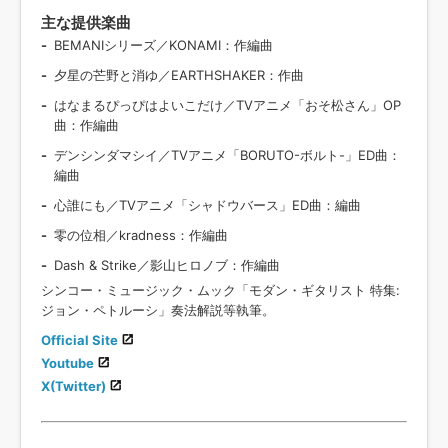
主な提供楽曲
BEMANIシリーズ／KONAMI：作編曲
夕星の芒野と消ゆ／EARTHSHAKER：作曲
はなまるぴっぴはよいこだけ／TVアニメ「おそ松さん」OP
曲：作編曲
デンシンダマシイ／TVアニメ「BORUTO-ボルト-」ED曲：
編曲
心誰にも／TVアニメ「シャドウバース」ED曲：編曲
零の位相／kradness：作編曲
Dash & Strike／影山ヒロノブ：作編曲
シンコー・ミュージック・ムック「モダン・ギタリスト 特集:
ジョン・ペトルーシ」奏法解説等執筆。
Official Site
Youtube
X(Twitter)