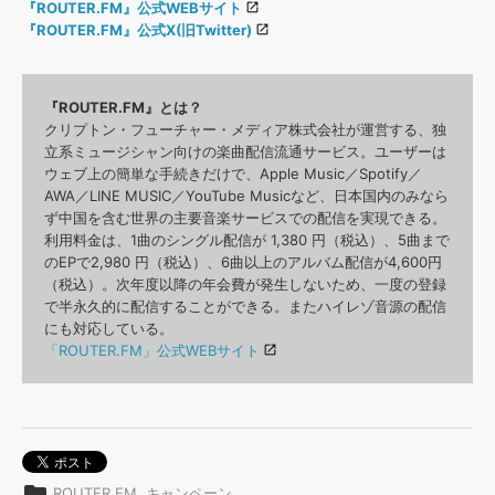
『ROUTER.FM』公式WEBサイト
『ROUTER.FM』公式X(旧Twitter)
『ROUTER.FM』とは？
クリプトン・フューチャー・メディア株式会社が運営する、独
立系ミュージシャン向けの楽曲配信流通サービス。ユーザーは
ウェブ上の簡単な手続きだけで、Apple Music／Spotify／
AWA／LINE MUSIC／YouTube Musicなど、日本国内のみなら
ず中国を含む世界の主要音楽サービスでの配信を実現できる。
利用料金は、1曲のシングル配信が 1,380 円（税込）、5曲まで
のEPで2,980 円（税込）、6曲以上のアルバム配信が4,600円
（税込）。次年度以降の年会費が発生しないため、一度の登録
で半永久的に配信することができる。またハイレゾ音源の配信
にも対応している。
「ROUTER.FM」公式WEBサイト
folder
ROUTER.FM
,
キャンペーン