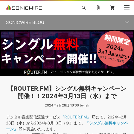
search
attach_file
shopping_cart
SONICWIRE BLOG
初音ミク V4X
鏡音リン・レン V4X
巡音ルカ V4X
カテゴリ一覧
ソフト音源 »
ボーカル抜き出し
MEIKO V3
KAITO V3
MASSIVE
SYLENTH1
VOCALOID
VIENNA
ライセンスフリーBGM
プラグイン・エフェクト »
記事一覧
TOONTRACK
サンプルパックを試そう
MUTANT
キャンペーン »
シネマティック音源特集
EZdrummer2
KOTO NATION
DUBSTEP
ELECTRONICA
EDM
TRANCE
ROUTER.FM
サンプルパック »
特集 »
製品サポート情報 »
【ROUTER.FM】シングル無料キャンペーン
ソフト音源
プラグイン・エフェクト
サンプルパック
開催！！2024年3月13日（水）まで
ソフトウェア／ツール »
ニュースレター »
DTMガイド »
ソフトウェア／ツール
2024年2月28日 16:00 by jak
DAW
効果音
BGM
音楽カード
製作サービス
DAW »
デジタル音楽配信流通サービス
『ROUTER.FM』
にて、2024年2月
SONICWIREブログ »
FAQ »
28日（水）から2024年3月13日（水）まで、
「シングル無料キャンペ
楽曲配信流通
サービス
ーン」
を実施いたします。