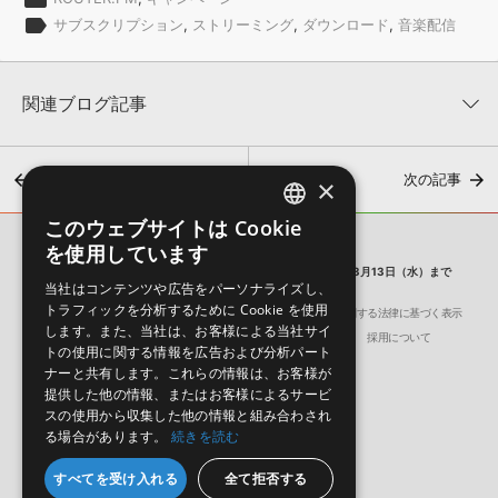
label
サブスクリプション
,
ストリーミング
,
ダウンロード
,
音楽配信
関連ブログ記事
前の記事
次の記事
×
このウェブサイトは Cookie
ENGLISH
を使用しています
SONICWIRE BLOG
JAPANESE
【ROUTER.FM】シングル無料キャンペーン開催！！2024年3月13日（水）まで
当社はコンテンツや広告をパーソナライズし、
トラフィックを分析するために Cookie を使用
会社概要
環境保護（CSR）への取り組み
特定商取引に関する法律に基づく表示
【音楽配信TIPS】Instagram活用で楽曲の露出を伸ばす 3つの秘
します。また、当社は、お客様による当社サイ
サイト動作環境
利用規約
個人情報の保護について
採用について
策
トの使用に関する情報を広告および分析パート
2026年7月31日 16:00
ナーと共有します。これらの情報は、お客様が
提供した他の情報、またはお客様によるサービ
スの使用から収集した他の情報と組み合わされ
る場合があります。
続きを読む
日本語
English
すべてを受け入れる
全て拒否する
© Crypton Future Media, INC.