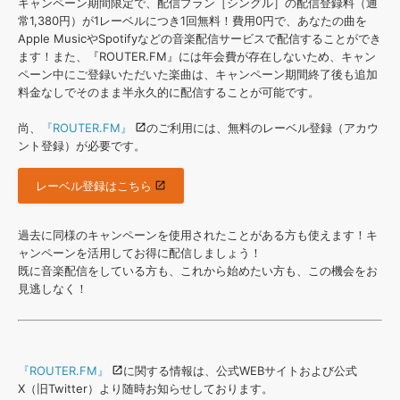
効果音 »
キャンペーン期間限定で、配信プラン［シングル］の配信登録料（通
お問い合わせ »
常1,380円）が1レーベルにつき1回無料！費用0円で、あなたの曲を
無償のサウンド
管理ソフト
Apple MusicやSpotifyなどの音楽配信サービスで配信することができ
BGM »
ます！また、『ROUTER.FM』には年会費が存在しないため、キャン
ペーン中にご登録いただいた楽曲は、キャンペーン期間終了後も追加
次世代型
ボーカル・エディタ
料金なしでそのまま半永久的に配信することが可能です。
尚、
『ROUTER.FM』
のご利用には、無料のレーベル登録（アカウ
APS
映像のBGM・
セリフを音声分離
ント登録）が必要です。
レーベル登録はこちら
SLS
音素材の制作・
ライセンス提供
過去に同様のキャンペーンを使用されたことがある方も使えます！キ
ャンペーンを活用してお得に配信しましょう！
既に音楽配信をしている方も、これから始めたい方も、この機会をお
見逃しなく！
『ROUTER.FM』
に関する情報は、公式WEBサイトおよび公式
X（旧Twitter）より随時お知らせしております。