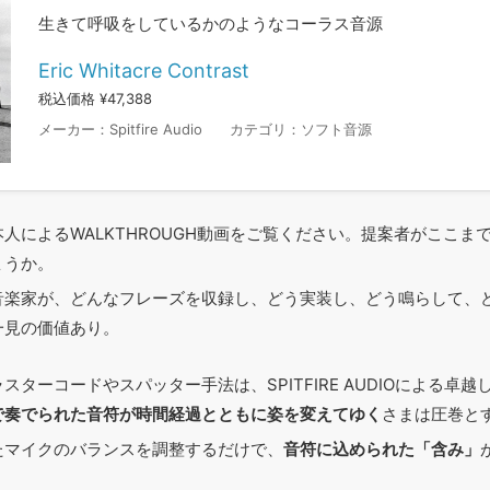
生きて呼吸をしているかのようなコーラス音源
Eric Whitacre Contrast
税込価格 ¥47,388
メーカー：
Spitfire Audio
カテゴリ：
ソフト音源
人によるWALKTHROUGH動画をご覧ください。提案者がここま
ょうか。
音楽家が、どんなフレーズを収録し、どう実装し、どう鳴らして、
一見の価値あり。
ターコードやスパッター手法は、SPITFIRE AUDIOによる卓
で奏でられた音符が時間経過とともに姿を変えてゆく
さまは圧巻と
たマイクのバランスを調整するだけで、
音符に込められた「含み」