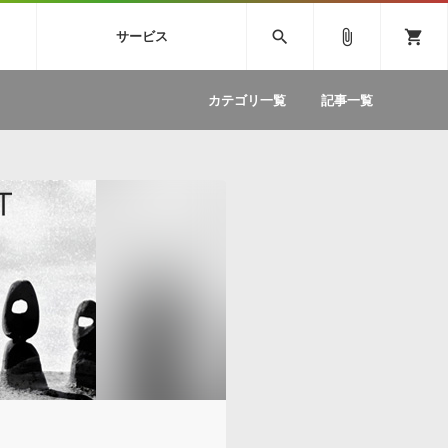
SIVE
SYLENTH1
VOCALOID
search
attach_file
shopping_cart
サービス
ィック音源特集
EZdrummer2
ソフトウェア／ツール »
SONICWIREブログ »
お問い合わせ »
.FM
カテゴリ一覧
記事一覧
のための無
ボーカルパートの制作が自由自在な、次世代
W
効果音
BGM
型ボーカル・エディタ
製品一覧
テクニカルサポート窓口
カテゴリ
製品購入前のご質問・ご相談
メーカー
ランキング