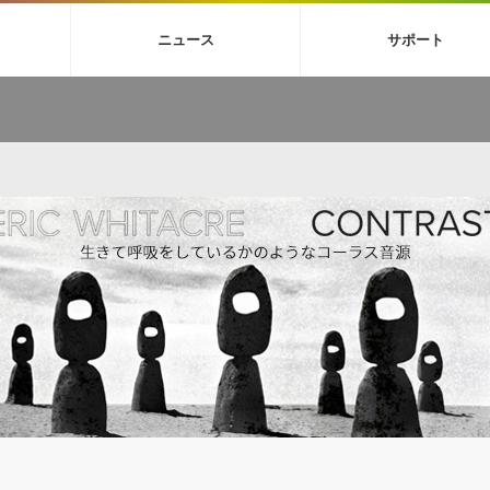
4X
巡音ルカ V4X
ボーカル抜き出し
MEIKO V3
KAITO V3
MAS
ニュース
サポート
BGM
TOONTRACK
サンプルパックを試そう
MUTANT
シネマテ
FAQ »
イン・エフェクト »
イド »
サンプルパック »
ニュースレター »
TO NATION
DUBSTEP
ELECTRONICA
EDM
TRANCE
ROUTER
サウンド素材の効率的な一元管理
ュージシャン向けの楽曲配信流通サ
Piapro Studio / Vocaloid4関連
イン・エフェクト
サンプルパック
ソフトウェア／ツール
DA
償ソフトウェア
者ガイド
製品一覧
バックナンバー一覧
初音ミク V4X関連
ュー一覧
パックを体験してみよう
ジャンル
購読のお申し込み
EZdrummer 3関連
一覧
メーカー
VIENNA関連
シンガー・ラインナップ
グ
フォーマット
イセンシング・サービス
オンラインストアガイド
ランキング
プロセッシング・サービス
ヘルプ
や要件に応じたBGM/効果音の新
クを試そう！
ライセンス提供
BGM »
»
製品一覧
ジャンル
メーカー
ランキング
グ
シングルBGM
効果音