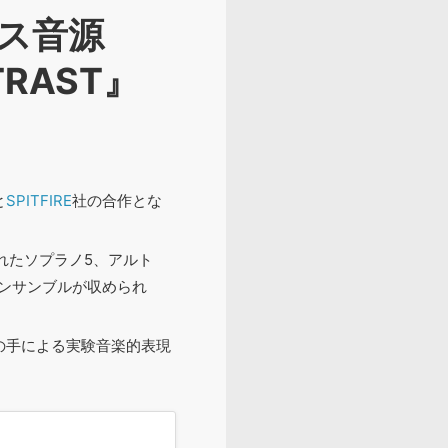
ス音源
NTRAST』
と
SPITFIRE
社の合作とな
れたソプラノ5、アルト
ンサンブルが収められ
の手による実験音楽的表現