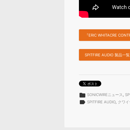
『ERIC WHITACRE C
SPITFIRE AUDIO 製品
folder
SONICWIREニュース
,
SP
label
SPITFIRE AUDIO
,
クワイ