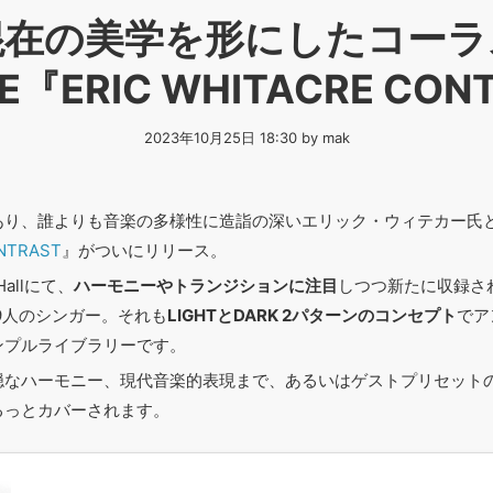
混在の美学を形にしたコーラ
RE『ERIC WHITACRE CO
2023年10月25日 18:30 by mak
あり、誰よりも音楽の多様性に造詣の深いエリック・ウィテカー氏
ONTRAST
』がついにリリース。
 Hallにて、
ハーモニーやトランジションに注目
しつつ新たに収録さ
19人のシンガー。それも
LIGHTとDARK 2パターンのコンセプト
でア
ンプルライブラリーです。
穏なハーモニー、現代音楽的表現まで、あるいはゲストプリセット
るっとカバーされます。