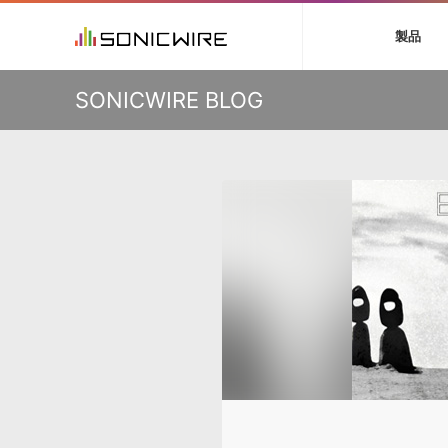
初音ミク V4X
鏡音リン・レン V
製品
VIENNA
ライセンスフリー
ソフト音源 »
キャンペーン »
製品サポート情報 »
プラグ
特集 »
DTMガ
KO
SONICWIRE BLOG
音楽ダウンロードカード製作サービス
独立系ミ
ソフト音源
プラグ
製品一覧
VOCALOID4 ENGINE製品サポート
製品一覧
特集一覧
DTM初心
ービス
EZ DRUMMER ENGINE製品サポート
楽器＆カテゴリ
カテゴリ
インタビ
サンプル
KONTAKT PLAYER 5製品サポート
メーカー
メーカー
TIPS記事
VIENNA INSTRUMENTS製品サポート
バーチャル・
エンジン
ランキン
APS
SLS
サウンド・ラ
ランキング
オーディオ・
BGMやセリフの抽出・削除を実現する音声
製品の仕様
サンプルパッ
分離サービス
規制作・
DAW »
効果音 
Ableton Live
製品一覧
Bitwig
カテゴリ
Cubase
メーカー
FL Studio
ランキン
SoundBridge
シングル