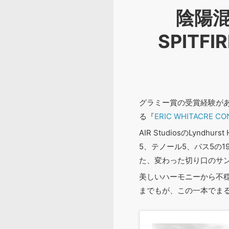
陰陽
SPITFI
グラミー賞の受賞経験が
る『
ERIC WHITACRE C
AIR StudiosのLyndhurst
5、テノール5、バス5の
た、変わった切り口のサ
美しいハーモニーから不
までもが、この一本でま