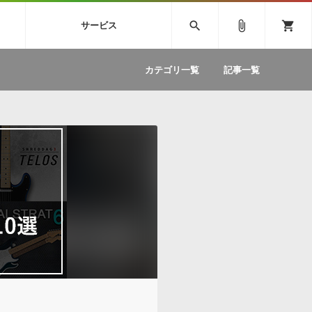
SIVE
SYLENTH1
VOCALOID
search
attach_file
shopping_cart
サービス
ィック音源特集
EZdrummer2
ソフトウェア／ツール »
SONICWIREブログ »
お問い合わせ »
.FM
カテゴリ一覧
記事一覧
のための無
ボーカルパートの制作が自由自在な、次世代
W
効果音
BGM
型ボーカル・エディタ
製品一覧
テクニカルサポート窓口
カテゴリ
製品購入前のご質問・ご相談
メーカー
ランキング