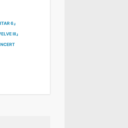
TAR 6』
VE III』
NCERT