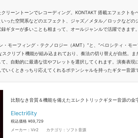
クリーントーンでレコーディング。KONTAKT 搭載エフェクトを
といった空間系などのエフェクト、ジャズ／メタル／ロックなどの
収録ギターが多いことも相まって、オールジャンルで活躍できます
・モーフィング・テクノロジー（AMT）”と、“ベロシティ・モ
度なスクリプト機能が組み込まれており、奏法の切り替えが自然。ま
して、自動的に最適な弦やフレットを選択してくれます。演奏表現
んでいくときっちり応えてくれるポテンシャルを持ったギター音源
比類なき音質＆機能を備えたエレクトリックギター音源の金
Electri6ity
税込価格 ¥69,729
メーカー：
Vir2
カテゴリ：
ソフト音源