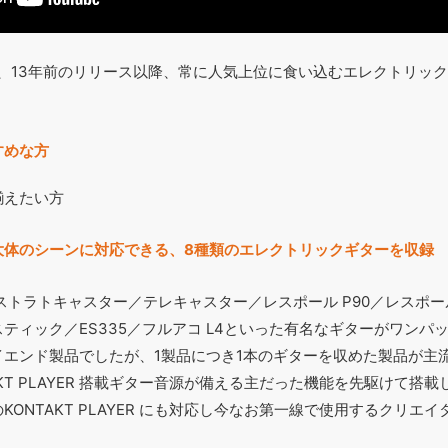
、13年前のリリース以降、常に人気上位に食い込むエレクトリッ
すめな方
揃えたい方
大体のシーンに対応できる、8種類のエレクトリックギターを収録
』は、ストラトキャスター／テレキャスター／レスポール P90／レスポ
ティック／ES335／フルアコ L4といった有名なギターがワンパ
イエンド製品でしたが、1製品につき1本のギターを収めた製品が主
KT PLAYER 搭載ギター音源が備える主だった機能を先駆けて搭
ONTAKT PLAYER にも対応し今なお第一線で使用するクリエ