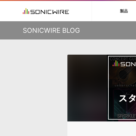
初音ミク V4X
鏡音リン・レン V
製品
VIENNA
ライセンスフリー
ソフト音源 »
キャンペーン »
製品サポート情報 »
プラグ
特集 »
DTMガ
KO
SONICWIRE BLOG
音楽ダウンロードカード製作サービス
独立系ミ
ソフト音源
プラグ
製品一覧
VOCALOID4 ENGINE製品サポート
製品一覧
特集一覧
DTM初心
ービス
EZ DRUMMER ENGINE製品サポート
楽器＆カテゴリ
カテゴリ
インタビ
サンプル
KONTAKT PLAYER 5製品サポート
メーカー
メーカー
TIPS記事
VIENNA INSTRUMENTS製品サポート
バーチャル・
エンジン
ランキン
APS
SLS
サウンド・ラ
ランキング
オーディオ・
BGMやセリフの抽出・削除を実現する音声
製品の仕様
サンプルパッ
分離サービス
規制作・
DAW »
効果音 
Ableton Live
製品一覧
Bitwig
カテゴリ
Cubase
メーカー
FL Studio
ランキン
SoundBridge
シングル