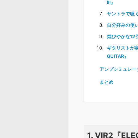
III』
サントラで聴くアン
自分好みの使いや
煌びやかな12 弦
ギタリストが実際
GUITAR』
アンプシミュレー
まとめ
1. VIR2『EL