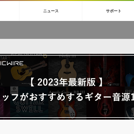
4X
巡音ルカ V4X
ボーカル抜き出し
MEIKO V3
KAITO V3
MAS
ニュース
サポート
BGM
TOONTRACK
サンプルパックを試そう
MUTANT
シネマテ
FAQ »
イン・エフェクト »
イド »
サンプルパック »
ニュースレター »
TO NATION
DUBSTEP
ELECTRONICA
EDM
TRANCE
ROUTER
サウンド素材の効率的な一元管理
ュージシャン向けの楽曲配信流通サ
Piapro Studio / Vocaloid4関連
イン・エフェクト
サンプルパック
ソフトウェア／ツール
DA
償ソフトウェア
者ガイド
製品一覧
バックナンバー一覧
初音ミク V4X関連
ュー一覧
パックを体験してみよう
ジャンル
購読のお申し込み
EZdrummer 3関連
一覧
メーカー
VIENNA関連
シンガー・ラインナップ
グ
フォーマット
イセンシング・サービス
オンラインストアガイド
ランキング
プロセッシング・サービス
ヘルプ
や要件に応じたBGM/効果音の新
クを試そう！
ライセンス提供
BGM »
»
製品一覧
ジャンル
メーカー
ランキング
グ
シングルBGM
効果音