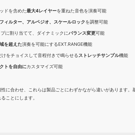
ッドを含めた
最大4レイヤー
を重ねた音色を演奏可能
、フィルター、アルペジオ、スケールロック
を調整可能
タイプに割り当てて、ダイナミックに
バランス変更
可能
域を超えた
演奏を可能にするEXT.RANGE機能
だけをチョイスして音程付きで鳴らせる
ストレッチサンプル
機能
クトを自由に
カスタマイズ可能
個性に合わせ、これらは製品ごとにわずかながら違いがあります。
れることにします。