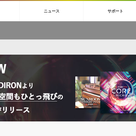
4X
巡音ルカ V4X
ボーカル抜き出し
MEIKO V3
KAITO V3
MAS
ニュース
サポート
BGM
TOONTRACK
サンプルパックを試そう
MUTANT
シネマテ
FAQ »
イン・エフェクト »
イド »
サンプルパック »
ニュースレター »
TO NATION
DUBSTEP
ELECTRONICA
EDM
TRANCE
ROUTER
サウンド素材の効率的な一元管理
ュージシャン向けの楽曲配信流通サ
Piapro Studio / Vocaloid4関連
イン・エフェクト
サンプルパック
ソフトウェア／ツール
DA
償ソフトウェア
者ガイド
製品一覧
バックナンバー一覧
初音ミク V4X関連
ュー一覧
パックを体験してみよう
ジャンル
購読のお申し込み
EZdrummer 3関連
一覧
メーカー
VIENNA関連
シンガー・ラインナップ
グ
フォーマット
イセンシング・サービス
オンラインストアガイド
ランキング
プロセッシング・サービス
ヘルプ
や要件に応じたBGM/効果音の新
クを試そう！
ライセンス提供
BGM »
»
製品一覧
ジャンル
メーカー
ランキング
グ
シングルBGM
効果音