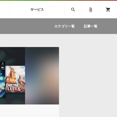
SIVE
SYLENTH1
VOCALOID
search
attach_file
shopping_cart
サービス
ィック音源特集
EZdrummer2
ソフトウェア／ツール »
SONICWIREブログ »
お問い合わせ »
.FM
カテゴリ一覧
記事一覧
のための無
ボーカルパートの制作が自由自在な、次世代
W
効果音
BGM
型ボーカル・エディタ
製品一覧
テクニカルサポート窓口
カテゴリ
製品購入前のご質問・ご相談
メーカー
ランキング