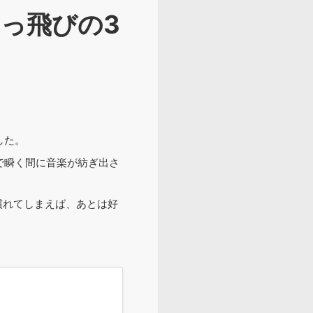
とっ飛びの3
した。
で瞬く間に音楽が紡ぎ出さ
慣れてしまえば、あとは好