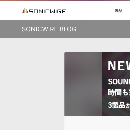
初音ミク V4X
鏡音リン・レン V
製品
VIENNA
ライセンスフリー
ソフト音源 »
キャンペーン »
製品サポート情報 »
プラグ
特集 »
DTMガ
KO
SONICWIRE BLOG
音楽ダウンロードカード製作サービス
独立系ミ
ソフト音源
プラグ
製品一覧
VOCALOID4 ENGINE製品サポート
製品一覧
特集一覧
DTM初心
ービス
EZ DRUMMER ENGINE製品サポート
楽器＆カテゴリ
カテゴリ
インタビ
サンプル
KONTAKT PLAYER 5製品サポート
メーカー
メーカー
TIPS記事
VIENNA INSTRUMENTS製品サポート
バーチャル・
エンジン
ランキン
APS
SLS
サウンド・ラ
ランキング
オーディオ・
BGMやセリフの抽出・削除を実現する音声
製品の仕様
サンプルパッ
分離サービス
規制作・
DAW »
効果音 
Ableton Live
製品一覧
Bitwig
カテゴリ
Cubase
メーカー
FL Studio
ランキン
SoundBridge
シングル