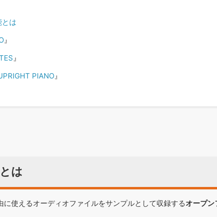
能とは
O
』
TES
』
PRIGHT PIANO
』
能とは
も自由に使えるオーディオファイルをサンプルとして収録する
オープン