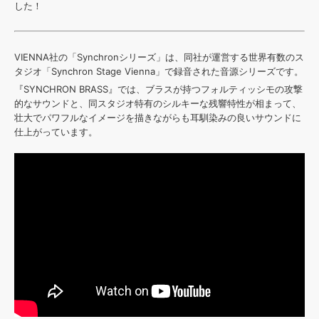
効果音 »
した！
お問い合わせ »
無償のサウンド
管理ソフト
BGM »
VIENNA社の「Synchronシリーズ」は、同社が運営する世界有数のス
次世代型
ボーカル・エディタ
タジオ「Synchron Stage Vienna」で録音された音源シリーズです。
『SYNCHRON BRASS』では、ブラスが持つフォルティッシモの攻撃
的なサウンドと、同スタジオ特有のシルキーな残響特性が相まって、
APS
映像のBGM・
セリフを音声分離
壮大でパワフルなイメージを描きながらも耳馴染みの良いサウンドに
仕上がっています。
SLS
音素材の制作・
ライセンス提供