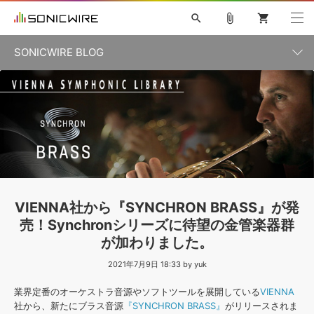
search
attach_file
shopping_cart
SONICWIRE BLOG
初音ミク V4X
鏡音リン・レン V4X
巡音ルカ V4X
カテゴリ一覧
ソフト音源 »
ボーカル抜き出し
MEIKO V3
KAITO V3
MASSIVE
SYLENTH1
VOCALOID
VIENNA
ライセンスフリーBGM
プラグイン・エフェクト »
記事一覧
TOONTRACK
サンプルパックを試そう
MUTANT
キャンペーン »
シネマティック音源特集
EZdrummer2
KOTO NATION
DUBSTEP
ELECTRONICA
EDM
TRANCE
ROUTER.FM
サンプルパック »
特集 »
製品サポート情報 »
VIENNA社から『SYNCHRON BRASS』が発
ソフト音源
プラグイン・エフェクト
サンプルパック
売！Synchronシリーズに待望の金管楽器群
ソフトウェア／ツール »
ニュースレター »
が加わりました。
DTMガイド »
ソフトウェア／ツール
DAW
効果音
BGM
音楽カード
製作サービス
2021年7月9日 18:33 by yuk
DAW »
SONICWIREブログ »
FAQ »
業界定番のオーケストラ音源やソフトツールを展開している
VIENNA
楽曲配信流通
サービス
社から、新たにブラス音源
『SYNCHRON BRASS』
がリリースされま