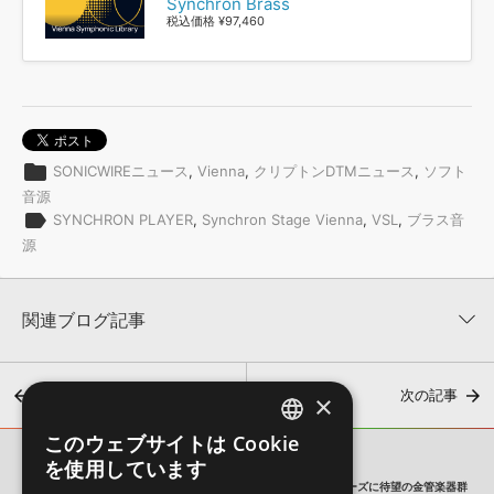
Synchron Brass
税込価格 ¥97,460
folder
SONICWIREニュース
,
Vienna
,
クリプトンDTMニュース
,
ソフト
音源
label
SYNCHRON PLAYER
,
Synchron Stage Vienna
,
VSL
,
ブラス音
源
関連ブログ記事
前の記事
次の記事
×
このウェブサイトは Cookie
ENGLISH
を使用しています
SONICWIRE BLOG
JAPANESE
VIENNA社から『SYNCHRON BRASS』が発売！Synchronシリーズに待望の金管楽器群