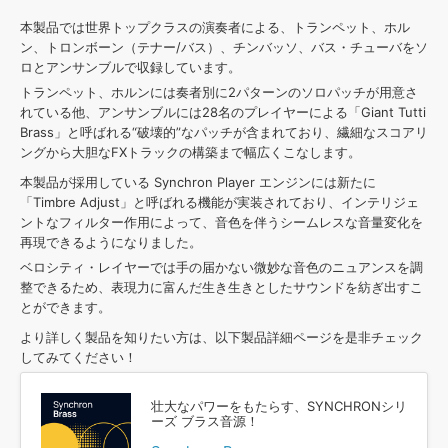
本製品では世界トップクラスの演奏者による、トランペット、ホル
ン、トロンボーン（テナー/バス）、チンバッソ、バス・チューバをソ
ロとアンサンブルで収録しています。
トランペット、ホルンには奏者別に2パターンのソロパッチが用意さ
れている他、アンサンブルには28名のプレイヤーによる「Giant Tutti
Brass」と呼ばれる“破壊的”なパッチが含まれており、繊細なスコアリ
ングから大胆なFXトラックの構築まで幅広くこなします。
本製品が採用している Synchron Player エンジンには新たに
「Timbre Adjust」と呼ばれる機能が実装されており、インテリジェ
ントなフィルター作用によって、音色を伴うシームレスな音量変化を
再現できるようになりました。
ベロシティ・レイヤーでは手の届かない微妙な音色のニュアンスを調
整できるため、表現力に富んだ生き生きとしたサウンドを紡ぎ出すこ
とができます。
より詳しく製品を知りたい方は、以下製品詳細ページを是非チェック
してみてください！
壮大なパワーをもたらす、SYNCHRONシリ
ーズ ブラス音源！