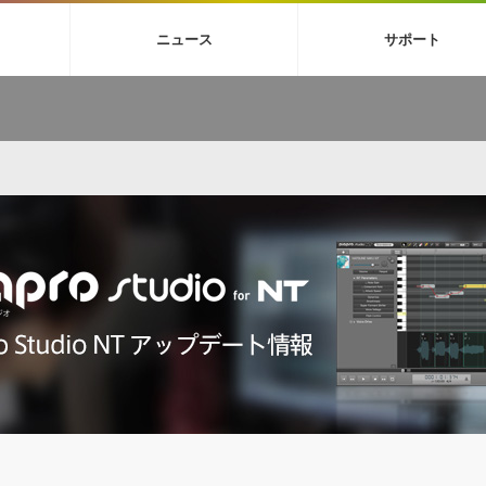
4X
巡音ルカ V4X
ボーカル抜き出し
MEIKO V3
KAITO V3
MAS
ニュース
サポート
BGM
TOONTRACK
サンプルパックを試そう
MUTANT
シネマテ
FAQ »
イン・エフェクト »
イド »
サンプルパック »
ニュースレター »
TO NATION
DUBSTEP
ELECTRONICA
EDM
TRANCE
ROUTER
サウンド素材の効率的な一元管理
ュージシャン向けの楽曲配信流通サ
Piapro Studio / Vocaloid4関連
イン・エフェクト
サンプルパック
ソフトウェア／ツール
DA
償ソフトウェア
者ガイド
製品一覧
バックナンバー一覧
初音ミク V4X関連
ュー一覧
パックを体験してみよう
ジャンル
購読のお申し込み
EZdrummer 3関連
一覧
メーカー
VIENNA関連
シンガー・ラインナップ
グ
フォーマット
イセンシング・サービス
オンラインストアガイド
ランキング
プロセッシング・サービス
ヘルプ
や要件に応じたBGM/効果音の新
クを試そう！
ライセンス提供
BGM »
»
製品一覧
ジャンル
メーカー
ランキング
グ
シングルBGM
効果音