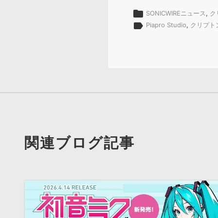
folder
SONICWIREニュース
,
ク
label
Piapro Studio
,
クリプト
関連ブログ記事