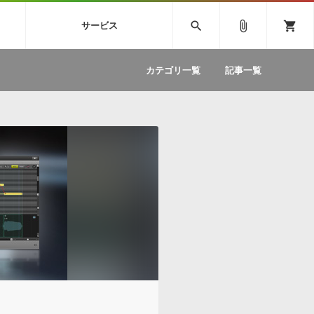
SIVE
SYLENTH1
VOCALOID
search
attach_file
shopping_cart
サービス
ィック音源特集
EZdrummer2
ソフトウェア／ツール »
SONICWIREブログ »
お問い合わせ »
.FM
カテゴリ一覧
記事一覧
のための無
ボーカルパートの制作が自由自在な、次世代
W
効果音
BGM
型ボーカル・エディタ
製品一覧
テクニカルサポート窓口
カテゴリ
製品購入前のご質問・ご相談
メーカー
ランキング