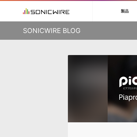
初音ミク V4X
鏡音リン・レン V
製品
VIENNA
ライセンスフリー
ソフト音源 »
キャンペーン »
製品サポート情報 »
プラグ
特集 »
DTMガ
KO
SONICWIRE BLOG
音楽ダウンロードカード製作サービス
独立系ミ
ソフト音源
プラグ
製品一覧
VOCALOID4 ENGINE製品サポート
製品一覧
特集一覧
DTM初心
ービス
EZ DRUMMER ENGINE製品サポート
楽器＆カテゴリ
カテゴリ
インタビ
サンプル
KONTAKT PLAYER 5製品サポート
メーカー
メーカー
TIPS記事
VIENNA INSTRUMENTS製品サポート
バーチャル・
エンジン
ランキン
APS
SLS
サウンド・ラ
ランキング
オーディオ・
BGMやセリフの抽出・削除を実現する音声
製品の仕様
サンプルパッ
分離サービス
規制作・
DAW »
効果音 
Ableton Live
製品一覧
Bitwig
カテゴリ
Cubase
メーカー
FL Studio
ランキン
SoundBridge
シングル