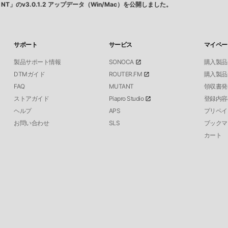
o NT」のv3.0.1.2 アップデータ（Win/Mac）を公開しました。
サポート
サービス
マイペー
製品サポート情報
SONOCA
購入製品
DTMガイド
ROUTER.FM
購入製品
FAQ
MUTANT
領収書発
ストアガイド
Piapro Studio
登録内容
ヘルプ
APS
プリペイ
お問い合わせ
SLS
ブックマ
カート