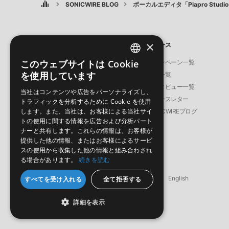
SONICWIRE BLOG
ボーカルエディタ「Piapro Studi
×
製品
ニュース
このウェブサイトは Cookie
ソフト音源
キャンペーン一覧
ENGLISH
を使用しています
プラグイン・エフェクト
特集一覧
JAPANESE
サンプルパック
インタビュー一覧
当社はコンテンツや広告をパーソナライズし、
ソフトウェア／ツール
ニュースレター
トラフィックを分析するために Cookie を使用
します。また、当社は、お客様による当社サイ
DAW
SONICWIREブログ
トの使用に関する情報を広告および分析パート
効果音
ナーと共有します。これらの情報は、お客様が
BGM
提供した他の情報、またはお客様によるサービ
スの使用から収集した他の情報と組み合わされ
る場合があります。
続きを読む
© Crypton Future Media, INC.
日本語
English
すべてを受け入れる
全て拒否する
詳細を表示