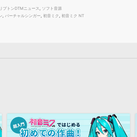
リプトンDTMニュース
,
ソフト音源
ン
,
バーチャルシンガー
,
初音ミク
,
初音ミク NT